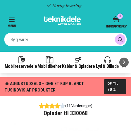
Hurtig levering
Item
0
2
of
MENU
INDKØBSKURV
3
Mobilreservedele
Mobiltilbehør
Kabler & Opladere
Lyd & Billede
Pow
🔥 AUGUSTUDSALG – GØR ET KUP BLANDT
OP TIL
70 %
TUSINDVIS AF PRODUKTER
(11 Vurderinger)
Oplader til 330068