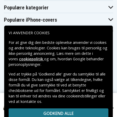
Populære kategorier
Populære iPhone-covers
Populære Samsung-covers
VI ANVENDER COOKIES
For at give dig den bedste oplevelse anvender vi cookies
og andre teknologier. Cookies kan bruges til personlig og
ikke-personlig annoncering. Læs mere om dette i
vores
cookiepolitik
og om, hvordan
Google behandler
Betalingsmuligheder
personoplysninger
.
Ved at trykke på 'Godkend alle' giver du samtykke til alle
Leveringsmuligheder
disse formål. Du kan også vælge at tilkendegive, hvilke
formål du vil give samtykke til ved at benytte
checkboksene ud for formålet. Samtykket er frivilligt og
kan til enhver tid ændres via dine cookieindstillinger eller
ved at kontakte os.
Copyright © 2026, Spares Nordic AB
360 kr.
330068
VAREMÆRKER NÆVNT PÅ DETTE WEB TILHØRER DE
GODKEND ALLE
RESPEKTIVE VAREMÆRKERS-EJER.