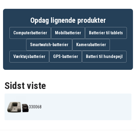
UC 18YML
UC 18YRSL
UC18YGSL
UC18YML2
Opdag lignende produkter
Computerbatterier
Mobilbatterier
Batterier til tablets
Smartwatch-batterier
Kamerabatterier
Værktøjsbatterier
GPS-batterier
Batteri til hundepejl
Sidst viste
330068