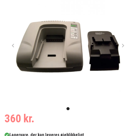
Item
1
item
360 kr.
of
0
1
Lagervare, der kan leveres øjeblikkeligt