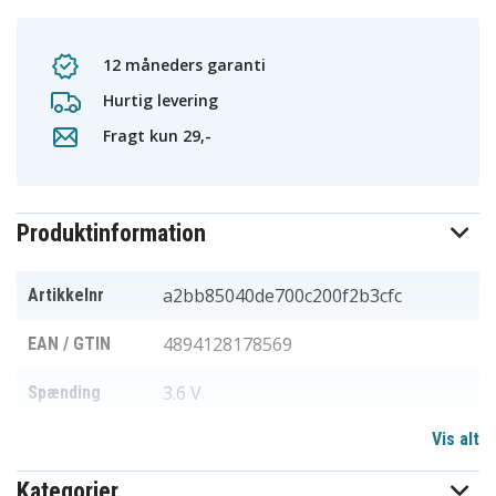
12 måneders garanti
Hurtig levering
Fragt kun 29,-
Produktinformation
a2bb85040de700c200f2b3cfc
Artikkelnr
4894128178569
EAN / GTIN
3.6 V
Spænding
Vis alt
Li-ion
Batteritype
Kategorier
55.50 x 18.40 x 18.40 mm
Mål