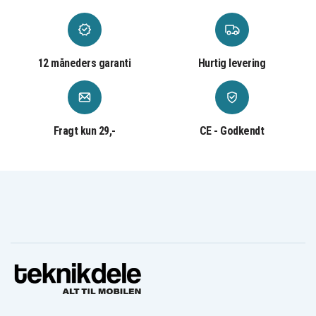
Rasierer Series 7
5697 Silk-epil
570cc
- 740s
570cc-3
570cc-4
5748
5748 Modelle:
5748 models:
5749
5190cc
5190cc
12 måneders garanti
Hurtig levering
5768
5769
5790
5790 Braun
5791 Braun
Rasierer Series 9
5791
Rasierer Series 9
- 9030s
- 9040s
5791 models
5793
5793 - MBS9
9040s
Fragt kun 29,-
CE - Godkendt
5793 Braun
Rasierer Series 9
5795
5795 S8 8340s
- 9325s5793
5796
590cc
590cc-3
590cc-4
7-700
7181
720s-3
720s-4
720s-5
720s-6
7281
730
730S-4
730cc
730s-3
735cc-4
735s-3
735s-4
7381
740s-6
740s-7
7481
750cc
750cc-3
750cc-4
750cc-5
750cc-6
760CC
760CC-3
760CC-4
760cc-5
760cc-6
765CC Pulsonic