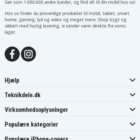
765CC-3
765CC-4
765cc-5
Gør som 1.000.000 andre kunder, og find alt til din mobil hos os!
765cc-6
7681
7681.7781
Hos os finder du prisvenlige produkter til mobil, tablet, smart
769 Braun
7681WD
7681WD / 7681
Rasierer Series 5
home, gaming, lyd og video og meget mere. Shop trygt og
- 5140s
sikkert med hurtig levering, vi sender varer direkte fra vores
7720s
7760cc
7771
lager.
7781
7790cc
7790cc Pulsonic
7791
7840s
7842s
7855s
7865cc
7871
7880cc
7891
7893cc
7893s
7898cc
7899cc System
790
790CC-3
790CC-4
790CC-6
790CC-7
790cc
790cc-5
795CC-3
797CC-7
Hjælp
799CC-6
799CC-7
799cc
8325s
8330s
8345s
8350s
8359s
8360cc
Teknikdele.dk
8365cc
8370cc
8374
8377
8380cc
8385 C&R
Virksomhedsoplysninger
8385cc
8390cc
870
875BS
880 SES9
885BS
9-700
Populære kategorier
895BS
9-700
SensoSmart TM
SkinSpa
9-720
9-865
9-870
Populære iPhone-covers