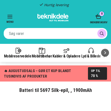
Hurtig levering
Item
0
2
of
MENU
INDKØBSKURV
3
Mobilreservedele
Mobiltilbehør
Kabler & Opladere
Lyd & Billede
Pow
🔥 AUGUSTUDSALG – GØR ET KUP BLANDT
OP TIL
70 %
TUSINDVIS AF PRODUKTER
Batteri til 5697 Silk-epil, , 1900mAh