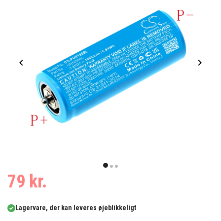
Item
1
item
item
item
79 kr.
of
0
1
2
3
Lagervare, der kan leveres øjeblikkeligt