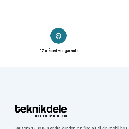
HP Gaming HP Pavilion
HP Gaming HP Pavilion
15-CX0042UR
15-CX0049NR
HP Gaming HP Pavilion
HP Gaming HP Pavilion
15-CX0058WM
15-CX0062TX
HP Gaming HP Pavilion
HP Gaming HP Pavilion
15-CX0070TX
15-CX0072UR
HP Gaming HP Pavilion
HP Gaming HP Pavilion
15-CX0111TX
15-CX0120TX
HP Gaming HP Pavilion
HP Gaming HP Pavilion
15-CX0168TX
15-CX0401NG
HP Gaming HP Pavilion
HP Gaming HP Pavilion
12 måneders garanti
15-CX0815NO
15-CX0999NIA
HP OMEN 17-CB0002TX
HP OMEN 17-CB0020NG
HP Omen 15-CE001NIA
HP Omen 15-CE001TX
HP Omen 15-CE002NL
HP Omen 15-CE002TX
HP Omen 15-CE003TX
HP Omen 15-CE004NK
HP Omen 15-CE005NC
HP Omen 15-CE005NT
HP Omen 15-CE006NK
HP Omen 15-CE006TX
HP Omen 15-CE007NS
HP Omen 15-CE007TX
HP Omen 15-CE008NU
HP Omen 15-CE008TX
HP Omen 15-CE010NF
HP Omen 15-CE011NB
HP Omen 15-CE012NF
HP Omen 15-CE012NW
HP Omen 15-CE013UR
HP Omen 15-CE014NU
HP Omen 15-CE016NO
HP Omen 15-CE018NM
HP Omen 15-CE020TX
HP Omen 15-CE021NU
Gør som 1.000.000 andre kunder, og find alt til din mobil hos
HP Omen 15-CE023TX
HP Omen 15-CE025NF