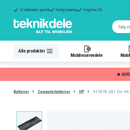
12 måneders garanti
Hurtig levering
Fragt kun 29,-
Alle produkter
Mobilreservedele
Mobil
🔥 AUG
917678-2B1 for HP,
Batterier
Computerbatterier
HP