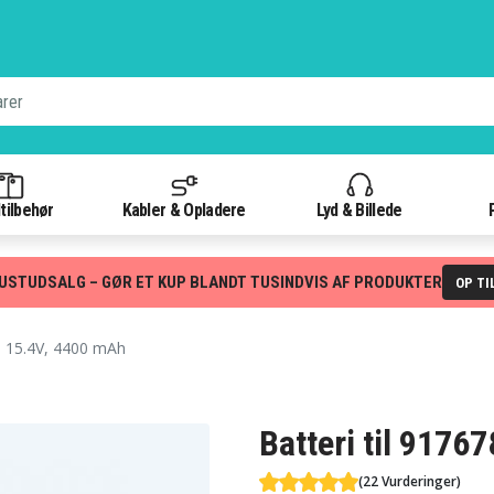
tilbehør
Kabler & Opladere
Lyd & Billede
USTUDSALG – GØR ET KUP BLANDT TUSINDVIS AF PRODUKTER
OP TI
 15.4V, 4400 mAh
Batteri til 9176
(22 Vurderinger)