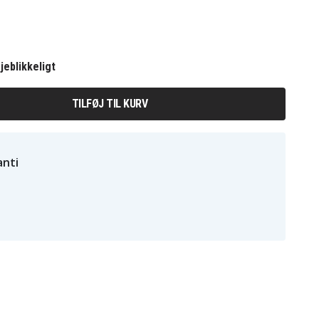
jeblikkeligt
TILFØJ TIL KURV
nti