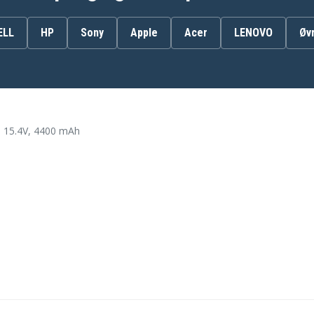
917678-271
917724-856
HSTNN-IB7Z
ELL
HP
Sony
Apple
Acer
LENOVO
Øv
SR04XL
TPN-Q193
HP 2EF91PA
 15.4V, 4400 mAh
HP 2EF94PA
HP 2EF97PA
HP 3KS70PA
HP Gaming HP Pavilion
15-CX0001NJ
HP Gaming HP Pavilion
15-CX0004UR
HP Gaming HP Pavilion
15-CX0008NI
HP Gaming HP Pavilion
15-CX0015NC
HP Gaming HP Pavilion
15-CX0022NO
HP Gaming HP Pavilion
15-CX0037UR