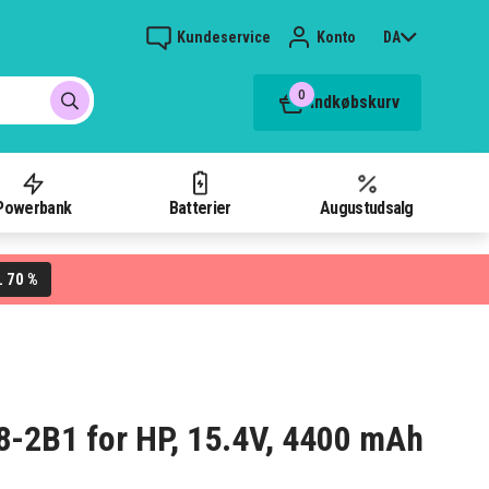
Kundeservice
Konto
DA
0
Indkøbskurv
Powerbank
Batterier
Augustudsalg
70 %
L
78-2B1 for HP, 15.4V, 4400 mAh