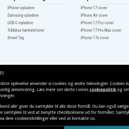
HP Omen 15-CE030NM
iPhone-opladere
iPhone 17 cover
HP Omen 15-CE035NS
Samsung-opladere
iPhone Air cover
HP Omen 15-CE047TX
HP Omen 15-CE058TX
USB-C-opladere
iPhone 17 Pro cover
HP Omen 15-CE082NO
Trådløse høretelefoner
iPhone 17 Pro Max cover
HP Omen 15-CE097TX
HP Omen 15-CE506TX
Smart Tag
iPhone 17e cover
HP Omen 15-CE511TX
HP Omen 15-DC0003UR
HP Omen 15-DC0025CA
HP Omen 15-DC0048TX
HP Omen 15-DC0069TX
ES
HP Omen 15-DC0096NR
HP Omen 15-DC0128TX
edste oplevelse anvender vi cookies og andre teknologier. Cookies ka
Leveringsmuligheder
HP Omen 15-DC0400NG
rsonlig annoncering. Læs mere om dette i vores
cookiepolitik
og om
HP Omen 15-DC1036TX
sninger
.
HP Omen 15-DC1085NR
HP Omen 15-ce000ng
end alle' giver du samtykke til alle disse formål. Du kan også vælge
HP Omen 15-ce015ns
ive samtykke til ved at benytte checkboksene ud for formålet. Samtykk
HP Omen 15-dc0011TX
via dine cookieindstillinger eller ved at kontakte os.
HP Omen 15-dc1064TX
TIVE VAREMÆRKERS-EJER.
HP Omen 15t-ce000