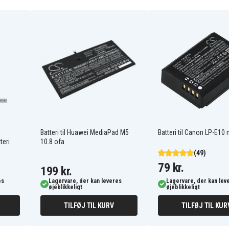
BT.00603.080
BT.00603.092
BT.00605.054
BT.00607.082
BT.00607.110
NCR-B/638
Acer Aspire 3750
Acer Aspire 3810
Acer Aspire 3810T-
25
351G25N
Batteri til Huawei MediaPad M5
Batteri til Canon LP-E10 m
teri
10.8 ofa
Acer Aspire 3810T-6376
(49)
Acer Aspire 3810T-
79 kr.
944G32n
199 kr.
Acer Aspire 3810T-H22X
es
Lagervare, der kan leveres
Lagervare, der kan lev
Acer Aspire 3810T-PH22X
øjeblikkeligt
øjeblikkeligt
Acer Aspire 3810T-XSH11
Acer Aspire 3810TG-
TILFØJ TIL KURV
TILFØJ TIL KUR
944G32n
Acer Aspire 3810TZ-