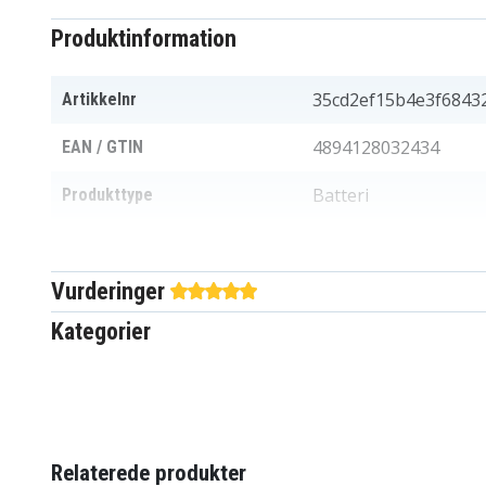
Produktinformation
35cd2ef15b4e3f6843
Artikkelnr
4894128032434
EAN / GTIN
Batteri
Produkttype
11,1 V
Spænding
Vurderinger
Acer
Passer til mærket
Kategorier
4800 mAh
Kapacitet
Batteriet erstatter:
3INR18/65-2
934T4070H
AS09D31
AS09D34
Relaterede produkter
AS09D56
AS09D70