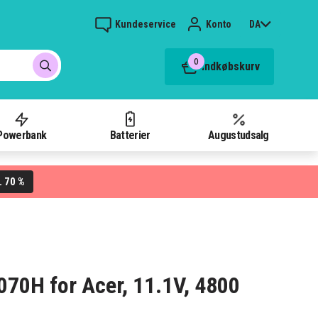
Kundeservice
Konto
DA
0
Indkøbskurv
Powerbank
Batterier
Augustudsalg
70 %
L
4070H for Acer, 11.1V, 4800