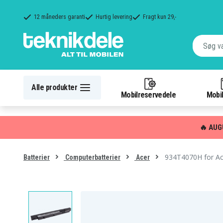
12 måneders garanti
Hurtig levering
Fragt kun 29,-
Alle produkter
Mobilreservedele
Mobil
🔥 AUG
934T4070H for Ac
Batterier
Computerbatterier
Acer