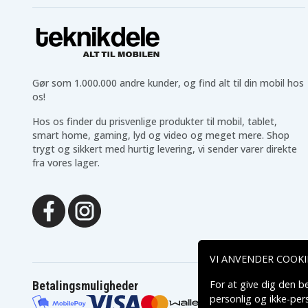
Acer Aspire Timeline
Acer Aspire Timeline
3810TG-734G50N
3810TG-734G64N
Acer Aspire Timeline
Acer Aspire Timeline
3810TG-944G32n
3810TG-944G50N
Acer Aspire Timeline
Acer Aspire Timeline
3810TZ-3810TG
3810TZ-4078
Acer Aspire Timeline
Acer Aspire Timeline
3810TZ-413G25MN
3810TZ-413G32Mn
Gør som 1.000.000 andre kunder, og find alt til din mobil hos
Acer Aspire Timeline
Acer Aspire Timeline
os!
3810TZ-414G25n
3810TZ-414G32I
Acer Aspire Timeline
Acer Aspire Timeline
Hos os finder du prisvenlige produkter til mobil, tablet,
3810TZ-414G50n
3810TZ-4190
smart home, gaming, lyd og video og meget mere. Shop
Acer Aspire Timeline
Acer Aspire Timeline
trygt og sikkert med hurtig levering, vi sender varer direkte
3810TZ-4806
3810TZ-4810TG
fra vores lager.
Acer Aspire Timeline
Acer Aspire Timeline
3810TZ-4925
3810TZ-4972
Acer Aspire Timeline
Acer Aspire Timeline
3810TZ-6376
3810TZG
Acer Aspire Timeline
Acer Aspire Timeline
3810TZG-414G50n
3810TZG-414G64N
Acer Aspire Timeline
Acer Aspire Timeline 48
3810zT
Acer Aspire Timeline
Acer Aspire Timeline
VI ANVENDER COOKI
4810T
4810T-353G25Mn
Acer Aspire Timeline
Acer Aspire Timeline
For at give dig den b
Betalingsmuligheder
4810T-354G32Mn
4810T-354G50Mn
personlig og ikke-pe
Acer Aspire Timeline
Acer Aspire Timeline