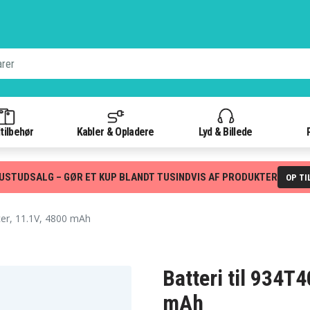
tilbehør
Kabler & Opladere
Lyd & Billede
USTUDSALG – GØR ET KUP BLANDT TUSINDVIS AF PRODUKTER
OP TI
er, 11.1V, 4800 mAh
Batteri til 934T
mAh