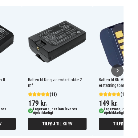
.fl.
Batteri til Ring videodørklokke 2
Batteri til BN-VF707
mfl.
erstatningsbatteri
(11)
(12)
179 kr.
149 kr.
eres
Lagervare, der kan leveres
Lagervare, der kan l
øjeblikkeligt
øjeblikkeligt
V
TILFØJ TIL KURV
TILFØJ TIL K