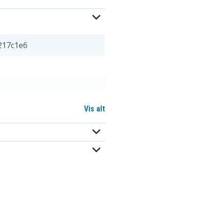
217c1e6
Vis alt
AK.006BT.027
AS09D36
AS09D71