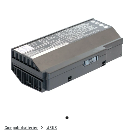
Item
1
item
of
0
Computerbatterier
ASUS
1