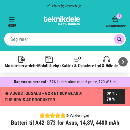
Hurtig levering
Item
0
2
of
MENU
INDKØBSKURV
3
Mobilreservedele
Mobiltilbehør
Kabler & Opladere
Lyd & Billede
Pow
Dagens superdeal - 32%
Ladestation med 6 porte, 120 W 🔌⚡
🔥 AUGUSTUDSALG – GØR ET KUP BLANDT
OP TIL
70 %
TUSINDVIS AF PRODUKTER
(6 Vurderinger)
Batteri til A42-G73 for Asus, 14,8V, 4400 mAh