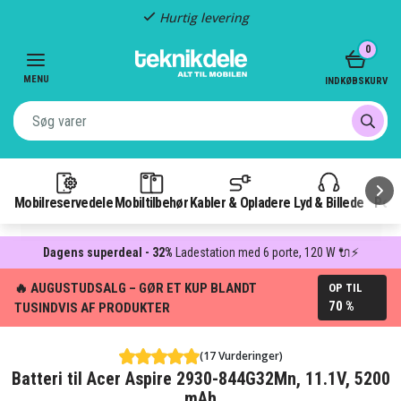
Hurtig levering
Item
0
2
of
MENU
INDKØBSKURV
3
Mobilreservedele
Mobiltilbehør
Kabler & Opladere
Lyd & Billede
Pow
Dagens superdeal - 32%
Ladestation med 6 porte, 120 W 🔌⚡
🔥 AUGUSTUDSALG – GØR ET KUP BLANDT
OP TIL
70 %
TUSINDVIS AF PRODUKTER
(17 Vurderinger)
Batteri til Acer Aspire 2930-844G32Mn, 11.1V, 5200
mAh