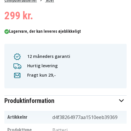
0
Computerbatterier
Acer
1
299 kr.
Lagervare, der kan leveres øjeblikkeligt
12 måneders garanti
Hurtig levering
Fragt kun 29,-
Produktinformation
d4f38264977aa1510eeb39369
Artikkelnr
Batteri
Produkttype