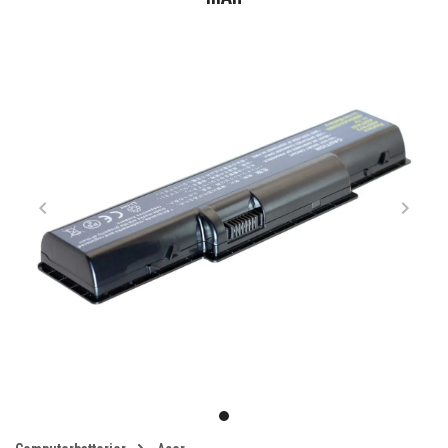
Item
1
item
of