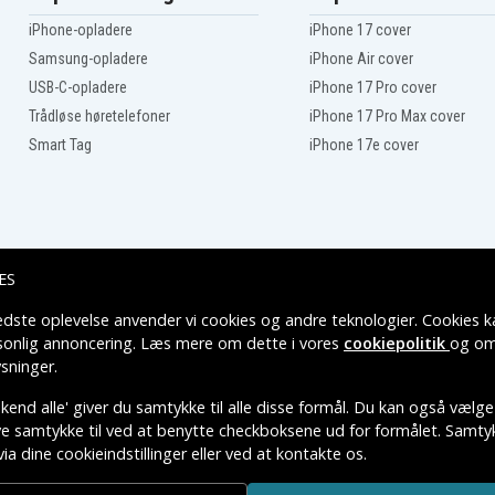
Acer Aspire 5820G
iPhone-opladere
iPhone 17 cover
Acer Aspire 5820T-
334G32Mn
Samsung-opladere
iPhone Air cover
Acer Aspire 5820T-5452
USB-C-opladere
iPhone 17 Pro cover
Acer Aspire 5820T-6178
Trådløse høretelefoner
iPhone 17 Pro Max cover
Acer Aspire 5820TG-
334G32Mn
Smart Tag
iPhone 17e cover
Acer Aspire 5820TG-
432G50Mna(silver)
Acer Aspire 5820TG-
5452G50Mnssb
2
Acer Aspire 5820TG-7357
Acer Aspire 7250
ES
Acer Aspire 7739
Acer Aspire 7745
edste oplevelse anvender vi cookies og andre teknologier. Cookies ka
Leveringsmuligheder
Acer Aspire 7745G-
rsonlig annoncering. Læs mere om dette i vores
cookiepolitik
og om
434G1TMn_Gamer
sninger
.
Acer Aspire AS3820T-
374G32nks
end alle' giver du samtykke til alle disse formål. Du kan også vælge
Acer Aspire AS3820TG-
80
374G32n
ive samtykke til ved at benytte checkboksene ud for formålet. Samtykk
Acer Aspire AS3820TG-
via dine cookieindstillinger eller ved at kontakte os.
TIVE VAREMÆRKERS-EJER.
382G50nss
Acer Aspire AS3820TG-