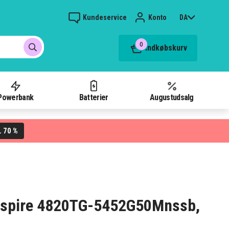
Kundeservice
Konto
DA
0
Indkøbskurv
Powerbank
Batterier
Augustudsalg
70 %
L
r Aspire 4820TG-5452G50Mnssb,