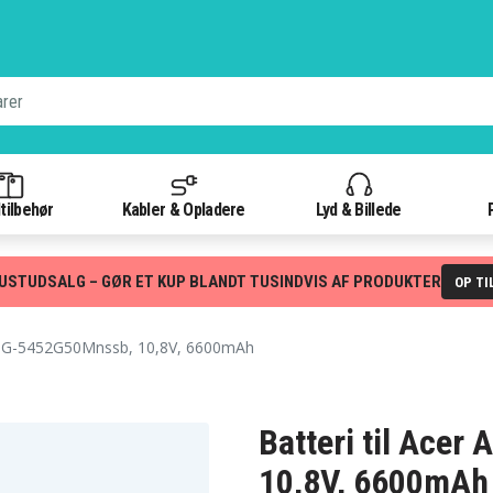
tilbehør
Kabler & Opladere
Lyd & Billede
USTUDSALG – GØR ET KUP BLANDT TUSINDVIS AF PRODUKTER
OP TI
TG-5452G50Mnssb, 10,8V, 6600mAh
Batteri til Ace
10,8V, 6600mAh