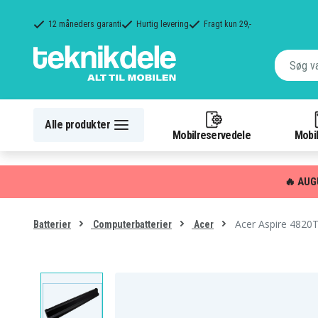
12 måneders garanti
Hurtig levering
Fragt kun 29,-
Alle produkter
Mobilreservedele
Mobil
🔥 AUG
Acer Aspire 4820
Batterier
Computerbatterier
Acer