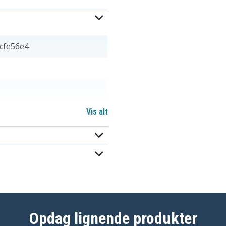
cfe56e4
Vis alt
AS10B31
AS10B51
Opdag lignende produkter
AS10B6E