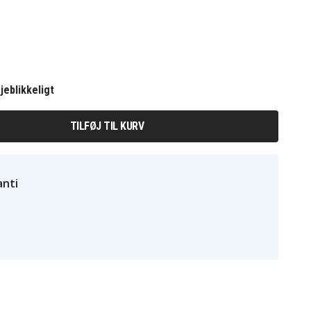
jeblikkeligt
TILFØJ TIL KURV
nti