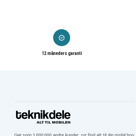
482G64nss05
5452G50nsse
Acer Aspire 3820TG-7360
Acer Aspire 3820TZ
Acer Aspire 4553G
Acer Aspire 4625
Acer Aspire 4745
Acer Aspire 4745G
Acer Aspire 4820
Acer Aspire 4820G
Acer Aspire 4820T G-
Acer Aspire 4820T-
524G64Mna
333G25Mn
Acer Aspire 4820T-
Acer Aspire 4820T-3697
434G32Mn
12 måneders garanti
Acer Aspire 4820TG
Acer Aspire 4820TG-319
Acer Aspire 4820TG-
Acer Aspire 4820TG-
334G50Mn
432G50Mn
Acer Aspire 4820TG-
Acer Aspire 4820TG-
434G50Mn
434G64Mn
Acer Aspire 4820TG-
Acer Aspire 4820TG-
524G50Mnm
524G64Mn
Acer Aspire 4820TG-
Acer Aspire 4820TG-
5452G50Mnssb
5462G64Mnss03
Acer Aspire 4820TG-5637
Acer Aspire 4820TG-756
Acer Aspire 4820TZG
Acer Aspire 5553
Acer Aspire 5625
Acer Aspire 5625G
Acer Aspire 5745-
Acer Aspire 5745DG
5453G32Mnks
Acer Aspire 5745G
Acer Aspire 5745P
Gør som 1.000.000 andre kunder, og find alt til din mobil hos