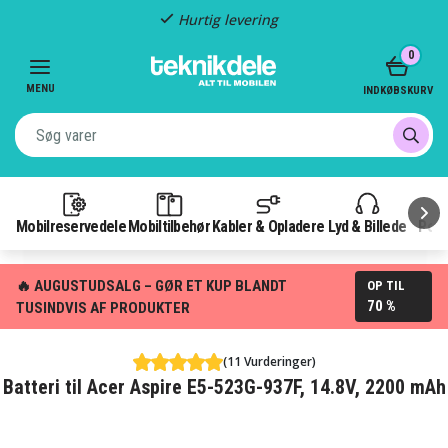
Hurtig levering
Item
0
2
of
MENU
INDKØBSKURV
3
Mobilreservedele
Mobiltilbehør
Kabler & Opladere
Lyd & Billede
Pow
🔥 AUGUSTUDSALG – GØR ET KUP BLANDT
OP TIL
70 %
TUSINDVIS AF PRODUKTER
(11 Vurderinger)
Batteri til Acer Aspire E5-523G-937F, 14.8V, 2200 mAh