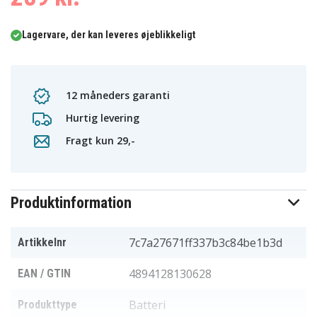
Lagervare, der kan leveres øjeblikkeligt
12 måneders garanti
Hurtig levering
Fragt kun 29,-
Produktinformation
7c7a27671ff337b3c84be1b3d
Artikkelnr
4894128130628
EAN / GTIN
Batteri
Produkttype