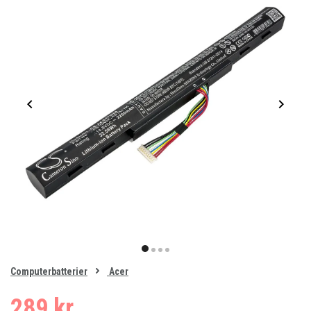
Item
1
item
item
item
item
of
0
Computerbatterier
Acer
1
2
3
4
289 kr.