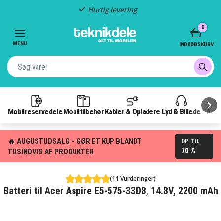
Hurtig levering
Item
0
2
of
MENU
INDKØBSKURV
3
Mobilreservedele
Mobiltilbehør
Kabler & Opladere
Lyd & Billede
Pow
🔥 AUGUSTUDSALG – GØR ET KUP BLANDT
OP TIL
70 %
TUSINDVIS AF PRODUKTER
(11 Vurderinger)
Batteri til Acer Aspire E5-575-33D8, 14.8V, 2200 mAh