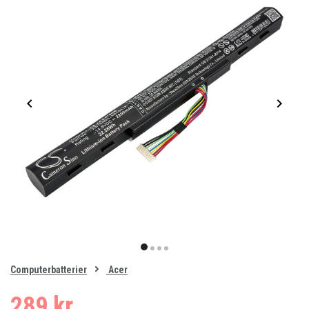
Item
1
item
item
item
item
of
0
Computerbatterier
Acer
1
2
3
4
289 kr.