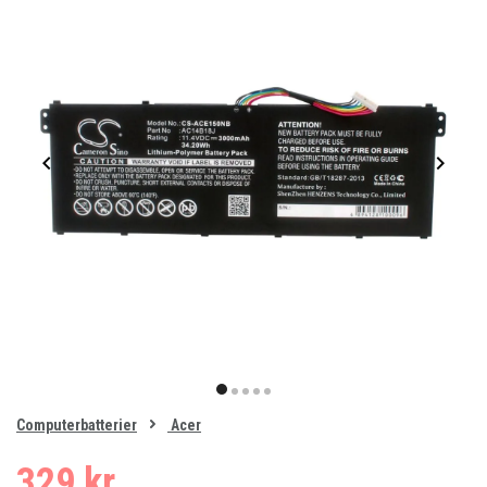
Item
1
item
item
item
item
item
of
0
Computerbatterier
Acer
1
2
3
4
5
329 kr.