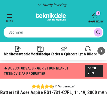
Hurtig levering
Item
0
2
of
MENU
INDKØBSKURV
3
Mobilreservedele
Mobiltilbehør
Kabler & Opladere
Lyd & Billede
Pow
🔥 AUGUSTUDSALG – GØR ET KUP BLANDT
OP TIL
70 %
TUSINDVIS AF PRODUKTER
(11 Vurderinger)
Batteri til Acer Aspire ES1-731-C7FL, 11.4V, 3000 mAh