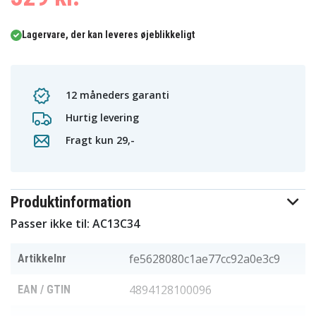
Lagervare, der kan leveres øjeblikkeligt
12 måneders garanti
Hurtig levering
Fragt kun 29,-
Produktinformation
Passer ikke til: AC13C34
fe5628080c1ae77cc92a0e3c9
Artikkelnr
4894128100096
EAN / GTIN