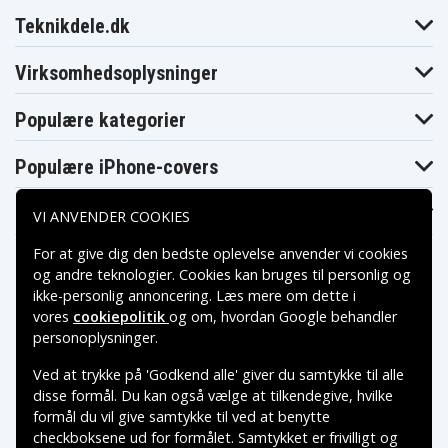
Acer Aspire 1410
Acer Aspire 141
Acer Aspire 1410
JM1
Teknikdele.dk
Acer Aspire 1410
Acer Aspire
Acer Aspire
Series
1410(11.6")
1410-2039
Acer Aspire
Acer Aspire
Acer Aspire
Virksomhedsoplysninger
1410-2099
1410-2285
1410-233G25n
Acer Aspire
Acer Aspire
Acer Aspire
1410-2497
1410-2706
1410-2762
Populære kategorier
Acer Aspire
Acer Aspire
Acer Aspire
1410-2801
1410-2817
1410-2920
Populære iPhone-covers
Acer Aspire
Acer Aspire
Acer Aspire
1410-2936
1410-2954
1410-2990
Acer Aspire
Acer Aspire
Acer Aspire
Populære Samsung-covers
1410-
VI ANVENDER COOKIES
1410-742G16n
1410-742G25N
742G25n_3G
Acer Aspire
Acer Aspire
Acer Aspire
For at give dig den bedste oplevelse anvender vi cookies
1410-743G16N
1410-8373
1410-8414
og andre teknologier. Cookies kan bruges til personlig og
Acer Aspire
Acer Aspire
Acer Aspire
1410-8804
1410-8837
1410-8913
ikke-personlig annoncering. Læs mere om dette i
Acer Aspire
Acer Aspire
Acer Aspire
vores
cookiepolitik
og om, hvordan
Google behandler
1410-B 22
1410-Bｂ22
1410-Kk22
Betalingsmuligheder
personoplysninger
.
Acer Aspire
Acer Aspire
Acer Aspire
1410-O
1410-SSVF
1410-Ws22
Ved at trykke på 'Godkend alle' giver du samtykke til alle
Acer Aspire
Acer Aspire
Acer Aspire
Leveringsmuligheder
1410T
1810T
1810T Series
disse formål. Du kan også vælge at tilkendegive, hvilke
Acer Aspire
Acer Aspire
Acer Aspire
formål du vil give samtykke til ved at benytte
1810T-351G25n
1810T-352G25n
1810T-352G32n
checkboksene ud for formålet. Samtykket er frivilligt og
Acer Aspire
Acer Aspire
Acer Aspire