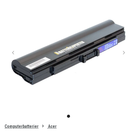
Item
1
item
of
0
Computerbatterier
Acer
1