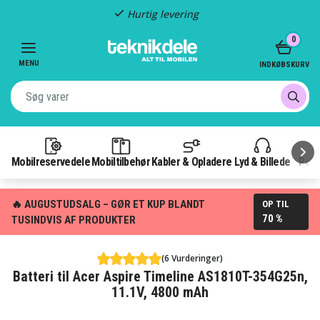
Hurtig levering
Item
0
2
of
MENU
INDKØBSKURV
3
Mobilreservedele
Mobiltilbehør
Kabler & Opladere
Lyd & Billede
Pow
🔥 AUGUSTUDSALG – GØR ET KUP BLANDT
OP TIL
70 %
TUSINDVIS AF PRODUKTER
(6 Vurderinger)
Batteri til Acer Aspire Timeline AS1810T-354G25n,
11.1V, 4800 mAh