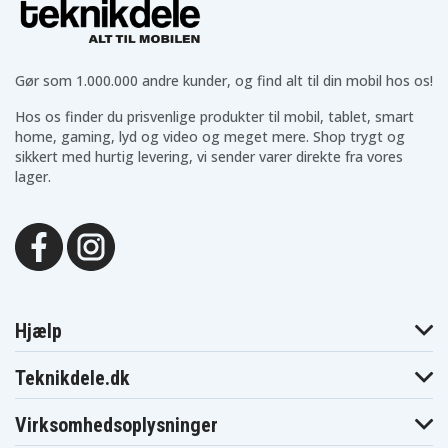
55C2
70PN
Acer TravelMate
Acer TravelMate
Acer TravelMate
TMX514-51-
TMX514-51T-
TMX514-51T-
729W
55R4
56W8
Acer TravelMate
Acer TravelMate
Acer TravelMate
Gør som 1.000.000 andre kunder, og find alt til din mobil hos os!
TMX514-51T-
X5 TMX514-51-
X5 TMX514-51-
744K
533T
557D
Acer TravelMate
Acer TravelMate
Acer TravelMate
Hos os finder du prisvenlige produkter til mobil, tablet, smart
X5 TMX514-51-
X5 TMX514-51-
X5 TMX514-51-
home, gaming, lyd og video og meget mere. Shop trygt og
57BF
586C
72P6
sikkert med hurtig levering, vi sender varer direkte fra vores
Acer TravelMate
Acer TravelMate
Acer TravelMate
X5 TMX514-51-
X5 TMX514-51-
X5 TMX514-51T-
lager.
76UX
77F0
71CZ
Acer TravelMate
Acer TravelMate
Acer TravelMate
X514-51-55ST
X514-51-5661
X514-51-56RZ
Acer TravelMate
Acer TravelMate
Acer TravelMate
X514-51-58D
X514-51T
X514-51T-57Q4
Acer TravelMate
Acer TravelMate
Acer swift 5
X514-51T-59GH
X514-51T-702Z
sf514-53t-58pj
Hjælp
Teknikdele.dk
Virksomhedsoplysninger