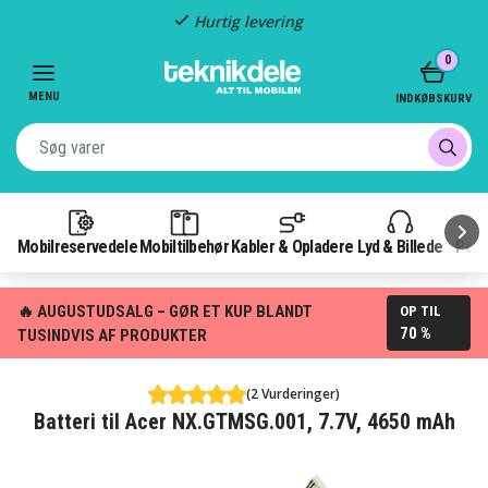
Hurtig levering
Item
0
2
of
MENU
INDKØBSKURV
3
Mobilreservedele
Mobiltilbehør
Kabler & Opladere
Lyd & Billede
Pow
🔥 AUGUSTUDSALG – GØR ET KUP BLANDT
OP TIL
70 %
TUSINDVIS AF PRODUKTER
(2 Vurderinger)
Batteri til Acer NX.GTMSG.001, 7.7V, 4650 mAh