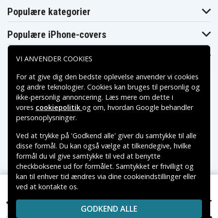
Populære kategorier
Populære iPhone-covers
Populære Samsung-covers
VI ANVENDER COOKIES
For at give dig den bedste oplevelse anvender vi cookies
og andre teknologier. Cookies kan bruges til personlig og
ikke-personlig annoncering. Læs mere om dette i
vores
cookiepolitik
og om, hvordan
Google behandler
Betalingsmuligheder
personoplysninger
.
Ved at trykke på 'Godkend alle' giver du samtykke til alle
Leveringsmuligheder
disse formål. Du kan også vælge at tilkendegive, hvilke
formål du vil give samtykke til ved at benytte
checkboksene ud for formålet. Samtykket er frivilligt og
kan til enhver tid ændres via dine cookieindstillinger eller
ved at kontakte os.
Copyright © 2026, Spares Nordic AB
319 kr.
VAREMÆRKER NÆVNT PÅ DETTE WEB TILHØRER DE
Acer NX.GTMSG.001, 7.7V, 4650 mAh
GODKEND ALLE
RESPEKTIVE VAREMÆRKERS-EJER.