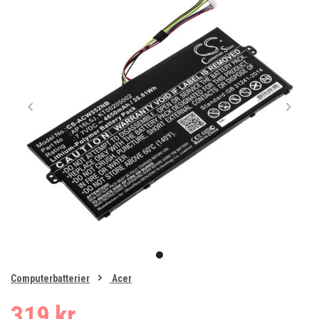
Item
1
item
of
0
Computerbatterier
Acer
1
319 kr.