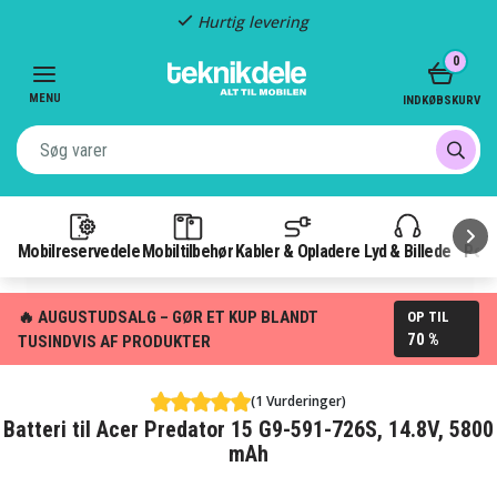
Hurtig levering
Item
0
3
of
MENU
INDKØBSKURV
3
Mobilreservedele
Mobiltilbehør
Kabler & Opladere
Lyd & Billede
Pow
🔥 AUGUSTUDSALG – GØR ET KUP BLANDT
OP TIL
70 %
TUSINDVIS AF PRODUKTER
(1 Vurderinger)
Batteri til Acer Predator 15 G9-591-726S, 14.8V, 5800
mAh