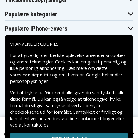
Populære kategorier
Populære iPhone-covers
Populære Samsung-covers
VI ANVENDER COOKIES
For at give dig den bedste oplevelse anvender vi cookies
og andre teknologier. Cookies kan bruges til personlig og
ikke-personlig annoncering. Læs mere om dette i
vores
cookiepolitik
og om, hvordan
Google behandler
Betalingsmuligheder
personoplysninger
.
Ved at trykke på 'Godkend alle' giver du samtykke til alle
Leveringsmuligheder
disse formål. Du kan også vælge at tilkendegive, hvilke
formål du vil give samtykke til ved at benytte
checkboksene ud for formålet. Samtykket er frivilligt og
kan til enhver tid ændres via dine cookieindstillinger eller
ved at kontakte os.
Copyright © 2026, Spares Nordic AB
479 kr.
VAREMÆRKER NÆVNT PÅ DETTE WEB TILHØRER DE
Acer Predator 15 G9-591-726S, 14.8V, 5800 mAh