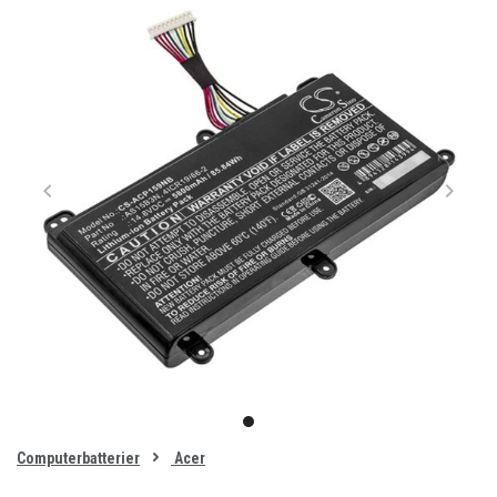
Item
1
item
of
0
Computerbatterier
Acer
1