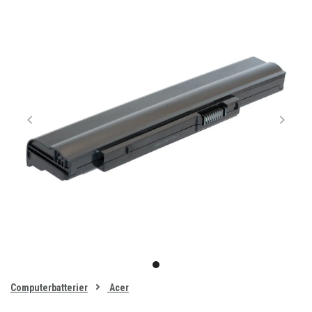
Item
1
item
of
0
Computerbatterier
Acer
1