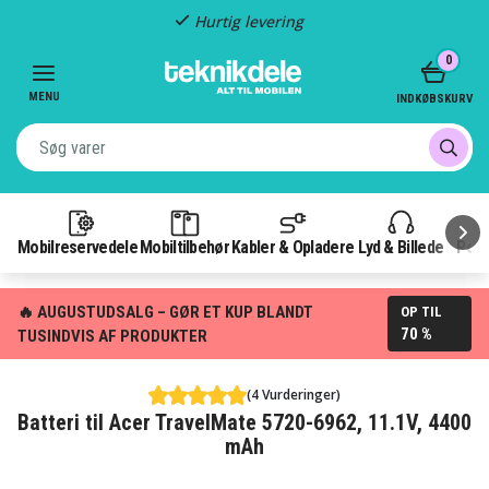
Hurtig levering
Item
0
2
of
MENU
INDKØBSKURV
3
Mobilreservedele
Mobiltilbehør
Kabler & Opladere
Lyd & Billede
Pow
🔥 AUGUSTUDSALG – GØR ET KUP BLANDT
OP TIL
70 %
TUSINDVIS AF PRODUKTER
(4 Vurderinger)
Batteri til Acer TravelMate 5720-6962, 11.1V, 4400
mAh