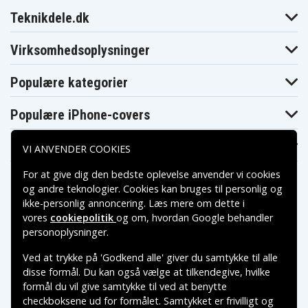
5220G
5310
Acer
Acer
Teknikdele.dk
TravelMate
TravelMate
Acer TravelMate 5320
5310-
5320-
400508Mi
051G16Mi
Virksomhedsoplysninger
Acer
Acer
TravelMate
Acer TravelMate
TravelMate
5320-
5320-101G16Mi
5320-
Populære kategorier
101G12Mi
201G16Mi
Acer
Acer
TravelMate
Acer TravelMate
Populære iPhone-covers
TravelMate
5320-
5320-2518
5330
202G16Mi
Acer
Acer
Populære Samsung-covers
Acer TravelMate
VI ANVENDER COOKIES
TravelMate
TravelMate
5520-401G12Mi
5520-401G12
5520-401G16
Acer
Acer
For at give dig den bedste oplevelse anvender vi cookies
TravelMate
Acer TravelMate
TravelMate
og andre teknologier. Cookies kan bruges til personlig og
5520-
5520-501G12Mi
5520-
402G16Mi
501G16Mi
ikke-personlig annoncering. Læs mere om dette i
Acer
vores
cookiepolitik
og om, hvordan
Google behandler
Acer
TravelMate
Acer TravelMate
Betalingsmuligheder
TravelMate
personoplysninger
.
5520-
5520-5134
5520-5283
502G16Mi
Acer
Acer
Ved at trykke på 'Godkend alle' giver du samtykke til alle
Acer TravelMate
Leveringsmuligheder
TravelMate
TravelMate
5520-5313
disse formål. Du kan også vælge at tilkendegive, hvilke
5520-5308
5520-5421
formål du vil give samtykke til ved at benytte
Acer
Acer
Acer TravelMate
TravelMate
TravelMate
checkboksene ud for formålet. Samtykket er frivilligt og
5520-5568