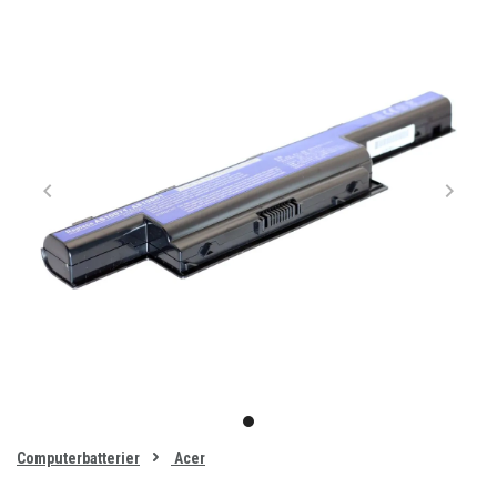
Item
1
item
of
0
Computerbatterier
Acer
1