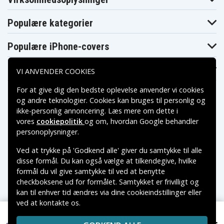
902G25Mncc
902G25Mnkk
Acer Aspire
Acer Aspire
Acer Aspire 5336-
5336-
5336-
Populære kategorier
903G25Mnkk
902G32Mnrr
902G50Mnrr
Acer Aspire
Acer Aspire
Acer Aspire 5336-
5336-
5336-
Populære iPhone-covers
T352G25Mncc
903G32Mnkk
T352G25Mikk
Acer Aspire
Acer Aspire
Acer Aspire 5336-
5336-
5336-
Populære Samsung-covers
T353G16Mnrr
VI ANVENDER COOKIES
T352G25Mnkk
T352G25Mnrr
Acer Aspire
Acer Aspire
Acer Aspire 5336-
For at give dig den bedste oplevelse anvender vi cookies
5336-
5336-
T353G32Mnkk
T353G25Mnkk
T353G32Mncc
og andre teknologier. Cookies kan bruges til personlig og
Acer Aspire
Acer Aspire
Acer Aspire 5336-
ikke-personlig annoncering. Læs mere om dette i
5336-
5336-
T354G32Mncc
T353G50Mnkk
T354G25Mnrr
vores
cookiepolitik
og om, hvordan
Google behandler
Betalingsmuligheder
Acer Aspire
Acer Aspire
personoplysninger
.
Acer Aspire 5336-
5336-
5336-
T354G50Mnkk
T354G32Mnkk
T354G32Mnrr
Ved at trykke på 'Godkend alle' giver du samtykke til alle
Acer Aspire
Acer Aspire
Acer Aspire 5349-
Leveringsmuligheder
disse formål. Du kan også vælge at tilkendegive, hvilke
5342
5349
B804G32Mikk
Acer Aspire
formål du vil give samtykke til ved at benytte
Acer Aspire
5349-
Acer Aspire 5551
5350
checkboksene ud for formålet. Samtykket er frivilligt og
B812G32Mikk
kan til enhver tid ændres via dine cookieindstillinger eller
Acer Aspire
Acer Aspire
Acer Aspire 5551-
5551-2013
5551-2036
2805
ved at kontakte os.
Copyright © 2026, Spares Nordic AB
Acer Aspire
Acer Aspire
Acer Aspire 5551-
VAREMÆRKER NÆVNT PÅ DETTE WEB TILHØRER DE
5551-4200
5551-4937
P323G32Mnsk
349 kr.
Acer TravelMate TM5740-X322DOF, 11.1V, 5200 mAh