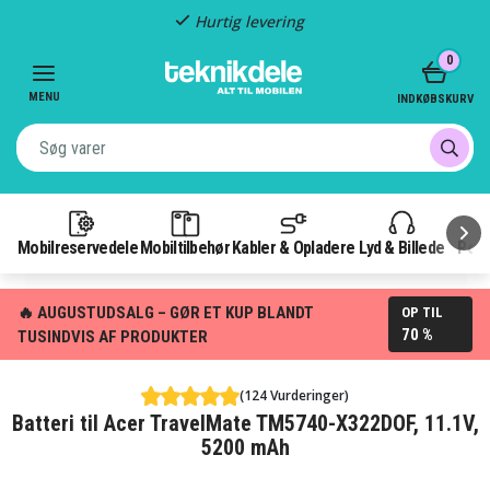
Hurtig levering
Item
0
2
of
MENU
INDKØBSKURV
3
Mobilreservedele
Mobiltilbehør
Kabler & Opladere
Lyd & Billede
Pow
🔥 AUGUSTUDSALG – GØR ET KUP BLANDT
OP TIL
70 %
TUSINDVIS AF PRODUKTER
(124 Vurderinger)
Batteri til Acer TravelMate TM5740-X322DOF, 11.1V,
5200 mAh