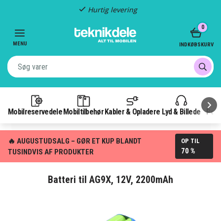
Fragt kun 29,-
Item
0
3
of
MENU
INDKØBSKURV
3
Mobilreservedele
Mobiltilbehør
Kabler & Opladere
Lyd & Billede
Pow
🔥 AUGUSTUDSALG – GØR ET KUP BLANDT
OP TIL
70 %
TUSINDVIS AF PRODUKTER
Batteri til AG9X, 12V, 2200mAh