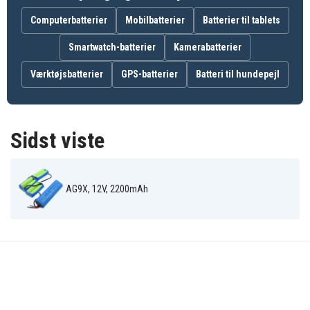
900272155
900272249
900272251
900272375
900272377
900272379
Computerbatterier
Mobilbatterier
Batterier til tablets
AG901
AG902
AG903
AG905
AG906
AG907R
Smartwatch-batterier
Kamerabatterier
AG908W
AG909
AG910
AG925
AG932
AG932UK
Værktøjsbatterier
GPS-batterier
Batteri til hundepejl
AG933
AG933UK
AG934
AG934UK
AG935
AG935UK
AG9X
Sidst viste
AG9X, 12V, 2200mAh