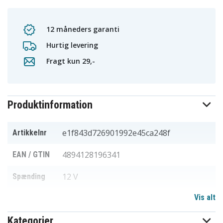
12 måneders garanti
Hurtig levering
Fragt kun 29,-
Produktinformation
e1f843d726901992e45ca248f
Artikkelnr
4894128196341
EAN / GTIN
12 V
Spænding
Vis alt
Ni-MH
Batteritype
Kategorier
Passer til