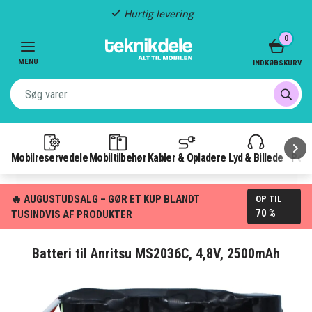
Hurtig levering
Item
0
2
of
MENU
INDKØBSKURV
3
Mobilreservedele
Mobiltilbehør
Kabler & Opladere
Lyd & Billede
Pow
🔥 AUGUSTUDSALG – GØR ET KUP BLANDT
OP TIL
70 %
TUSINDVIS AF PRODUKTER
Batteri til Anritsu MS2036C, 4,8V, 2500mAh