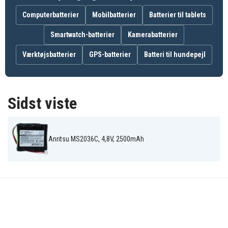
MU909814C
MU909815B
MU909815C
Anritsu
Anritsu S331E
Anritsu S332E
Computerbatterier
Mobilbatterier
Batterier til tablets
MW82119B
Anritsu S361E
Anritsu S362E
Anritsu S412E
Smartwatch-batterier
Kamerabatterier
Anritsu S820E
Værktøjsbatterier
GPS-batterier
Batteri til hundepejl
Sidst viste
Anritsu MS2036C, 4,8V, 2500mAh