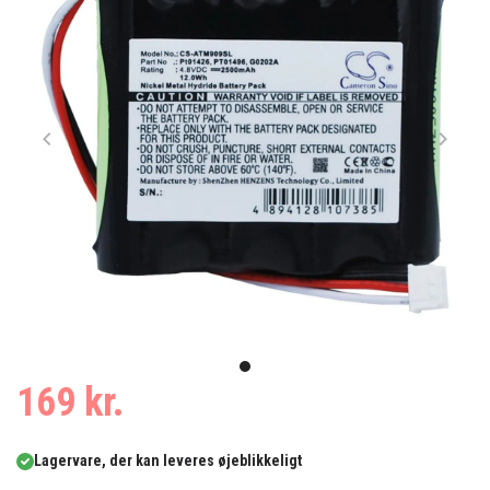
Item
1
item
169 kr.
of
0
1
Lagervare, der kan leveres øjeblikkeligt