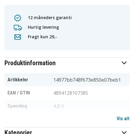
12 måneders garanti
Hurtig levering
Fragt kun 29,-
Produktinformation
14977bb748f673e850e07beb1
Artikkelnr
4894128107385
EAN / GTIN
4,8 V
Spænding
Vis alt
Anritsu
Passer til mærket
Kategorier
2500 mAh
Kapacitet