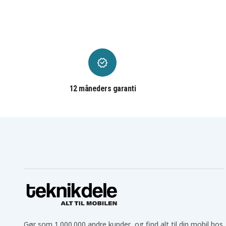
C3P1
C4PE
Acer Chromebook 11
Acer Chromebook 11
C720
C720P
Acer Chromebook 11
Acer Chromebook 11
C732-C073
C732-C0XX
Acer Chromebook 11
Acer Chromebook 11
C732-C3K9
C732-C6WU
Acer Chromebook 11
Acer Chromebook 11
C732-C7JH
C732-C7YB
Acer Chromebook 11
Acer Chromebook 11
C732T
C732T-C18E
12 måneders garanti
Acer Chromebook 11
Acer Chromebook 11
C732T-C5D9
C732T-C6GD
Acer Chromebook 11
Acer Chromebook 11
C732T-C8VY
C732T-C9HM
Acer Chromebook 11
Acer Chromebook 11
C740-31J9
C740-C1VL
Acer Chromebook 11
Acer Chromebook 11
C740-C8F6
C740-C9QX
Acer Chromebook 11
Acer Chromebook 11
C771-C4TM
C771-C7CA
Acer Chromebook 11
Acer Chromebook 11.6"
C771T-32GW
Acer Chromebook 14 CB3-
Acer Chromebook 14 C
431-C31R
431-C351
Acer Chromebook 14 CB3-
Acer Chromebook 14 C
431-C488
431-C4RC
Gør som 1.000.000 andre kunder, og find alt til din mobil hos