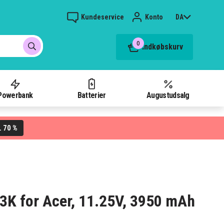
Kundeservice
Konto
DA
0
Indkøbskurv
Powerbank
Batterier
Augustudsalg
70 %
L
J3K for Acer, 11.25V, 3950 mAh