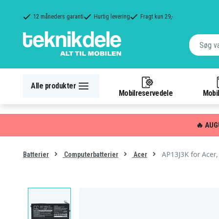
12 måneders garanti
Hurtig levering
Fragt kun 29,-
Alle produkter
Mobilreservedele
Mobil
🔥 AUG
AP13J3K for Acer,
Batterier
Computerbatterier
Acer