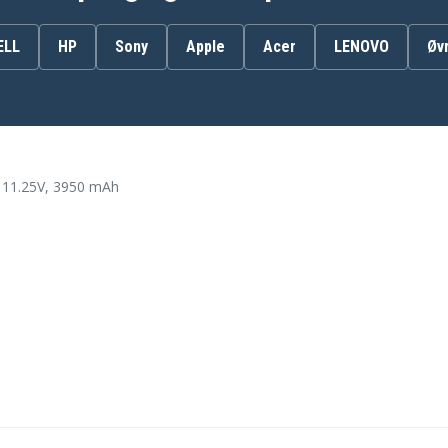
AP13J3K
AP13J4K(3ICP5/65/88)
KT.00303.011
ELL
HP
Sony
Apple
Acer
LENOVO
Øv
KT00304001
Acer CHROMEBOOK 514
 11.25V, 3950 mAh
CB514-1HT-C3EG
Acer CHROMEBOOK 514
CB514-1HT-C7AZ
Acer CHROMEBOOK 514
CB514-1HT-P1BM
Acer CHROMEBOOK 514
CB514-1HT-P2D1
Acer CHROMEBOOK 514
CB514-1HT-P5C0
Acer CHROMEBOOK 514
CB514-1HT-P8JC
Acer ChromeBook 11
C740-C3P1
Acer ChromeBook C740-
C32M
-
Acer ChromeBook C740-