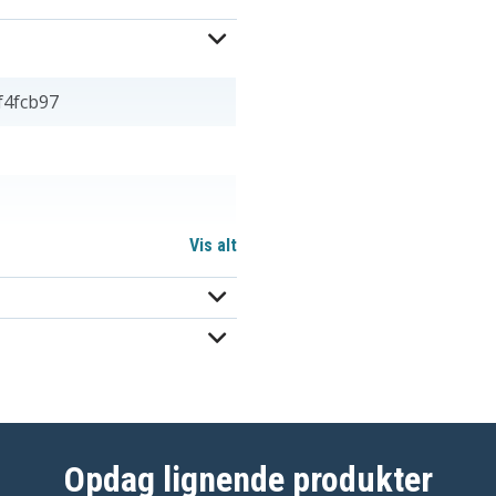
f4fcb97
Vis alt
Opdag lignende produkter