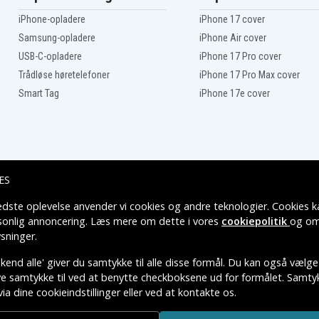
B3-
Acer Chromebook 14 CB3-
431-C5CQ
iPhone-opladere
iPhone 17 cover
B3-
Acer Chromebook 14 CB3-
431-C5K7
Samsung-opladere
iPhone Air cover
B3-
Acer Chromebook 14 CB3-
USB-C-opladere
iPhone 17 Pro cover
431-C6H3
B3-
Acer Chromebook 14 CB3-
Trådløse høretelefoner
iPhone 17 Pro Max cover
431-C6V9
Smart Tag
iPhone 17e cover
B3-
Acer Chromebook 14 CB3-
431-C705
B3-
Acer Chromebook 14 CB3-
431-C7EX
B3-
Acer Chromebook 14 CB3-
431-C7ZT
B3-
Acer Chromebook 14 CB3-
431-C8RC
ES
B3-
Acer Chromebook 14 CB3-
431-C8Z1
edste oplevelse anvender vi cookies og andre teknologier. Cookies ka
Leveringsmuligheder
Acer Chromebook 14
rsonlig annoncering. Læs mere om dette i vores
cookiepolitik
og om
CB514-1HT-C45D
sninger
.
Acer Chromebook 14
CB514-1HT-P0U1
end alle' giver du samtykke til alle disse formål. Du kan også vælge
Acer Chromebook 14
CB514-1HT-P1S7
ive samtykke til ved at benytte checkboksene ud for formålet. Samtykk
Acer Chromebook 14
via dine cookieindstillinger eller ved at kontakte os.
CB514-1HT-P3x9
TIVE VAREMÆRKERS-EJER.
Acer Chromebook 14