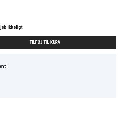
jeblikkeligt
TILFØJ TIL KURV
nti