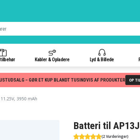
tilbehør
Kabler & Opladere
Lyd & Billede
USTUDSALG – GØR ET KUP BLANDT TUSINDVIS AF PRODUKTER
OP TI
 11.25V, 3950 mAh
Batteri til AP13
(2 Vurderinger)