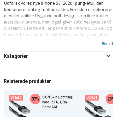
Udforsk vores nye iPhone SE (2020) pung-etui, der
kombinerer stil og funktionalitet. Forsiden er dekoreret
med det unikke Flygande boll-design, som ikke kun er
æstetisk tiltalende, men også giver solid beskyttelse til
din telefon. Dette etui er perfekt til iPhone SE (2020) og
tilbyder fremragende beskyttelse, samtidig med at det
holder dine kort og kontanter på plads.
Vis alt
Etuiet lukkes sikkert med en magnetlås og har en
Kategorier
inderside af fløjl med kortlommer. Den sortbeklædte
bagside giver et elegant udseende, og din telefon er
sikkert på plads inde i etuiets indbyggede skal. Denne
to-i-én-løsning forener pung og mobildæksel, hvilket
Relaterede produkter
gør det let at holde styr på dine værdigenstande.
Perfekt tilpasset til iPhone SE (2020) med
specialdesignet udskæring til kameraet.
SiGN Skin Lightning-
UDSALG
UDSALG
37%
28%
kabel 2.1A, 1,5m -
Sort/Hvid
Produktdetaljer: