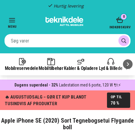
Fragt kun 29,-
Item
0
3
of
MENU
INDKØBSKURV
3
Mobilreservedele
Mobiltilbehør
Kabler & Opladere
Lyd & Billede
Pow
Dagens superdeal - 32%
Ladestation med 6 porte, 120 W 🔌⚡
🔥 AUGUSTUDSALG – GØR ET KUP BLANDT
OP TIL
70 %
TUSINDVIS AF PRODUKTER
Apple iPhone SE (2020) Sort Tegnebogsetui Flygande
boll