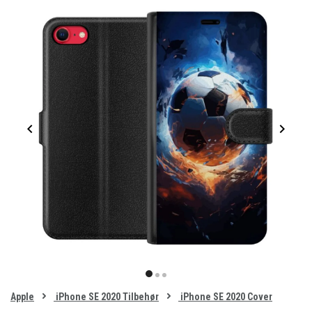
Item
1
item
item
item
of
0
Apple
iPhone SE 2020 Tilbehør
iPhone SE 2020 Cover
1
2
3