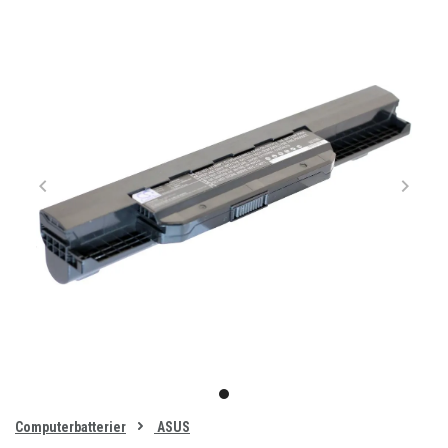
Item
1
item
of
0
Computerbatterier
ASUS
1