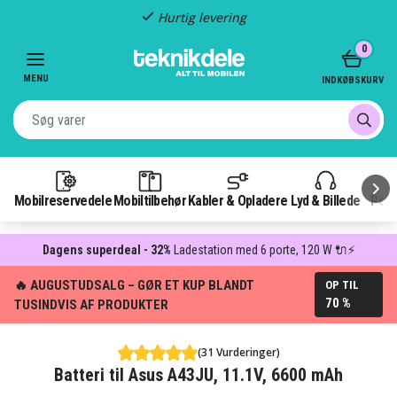
Hurtig levering
Item
0
2
of
MENU
INDKØBSKURV
3
Mobilreservedele
Mobiltilbehør
Kabler & Opladere
Lyd & Billede
Pow
Dagens superdeal - 32%
Ladestation med 6 porte, 120 W 🔌⚡
🔥 AUGUSTUDSALG – GØR ET KUP BLANDT
OP TIL
70 %
TUSINDVIS AF PRODUKTER
(31 Vurderinger)
Batteri til Asus A43JU, 11.1V, 6600 mAh