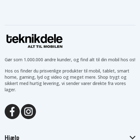
Asus K43J
Asus K43S
Asus K43SJ
Asus K43SV
Asus K43U
Asus K53
Asus K53B
Asus K53BR
Asus K53BY
Asus K53E
Asus K53F
Asus K53J
Asus K53JA
Asus K53JC
Asus K53JE
Asus K53JF
Asus K53JG
Asus K53JN
Asus K53JS
Asus K53JT
Asus K53S
Asus K53SA
Asus K53SC
Asus K53SD
Asus K53SE
Asus K53SJ
Asus K53SK
Asus K53SM
Asus K53SN
Asus K53SU
Gør som 1.000.000 andre kunder, og find alt til din mobil hos os!
Asus K53SV
Asus K53T
Asus K53TA
Hos os finder du prisvenlige produkter til mobil, tablet, smart
Asus K53TK
Asus K53U
Asus K53Z
Asus K54
Asus K54C
Asus K54H
home, gaming, lyd og video og meget mere. Shop trygt og
Asus K54HO
Asus K54HR
Asus K54HY
sikkert med hurtig levering, vi sender varer direkte fra vores
Asus K54L
Asus K54LY
Asus K84C
lager.
Asus K84H
Asus K84HO
Asus K84HR
Asus K84HY
Asus K84L
Asus K84LY
Asus P43E
Asus P43F
Asus P43J
Asus P43JC
Asus P43S
Asus P43SJ
Asus P43SL
Asus P53
Asus P53E
Asus P53F
Asus P53J
Asus P53JC
Asus P53S
Asus P53SJ
Asus Pro4J
Asus Pro5N
Asus Pro5P
Asus Pro8G
Hjælp