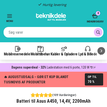
Hurtig levering
Item
0
2
of
MENU
INDKØBSKURV
3
Mobilreservedele
Mobiltilbehør
Kabler & Opladere
Lyd & Billede
Pow
Dagens superdeal - 32%
Ladestation med 6 porte, 120 W 🔌⚡
🔥 AUGUSTUDSALG – GØR ET KUP BLANDT
OP TIL
70 %
TUSINDVIS AF PRODUKTER
(109 Vurderinger)
Batteri til Asus A450, 14,4V, 2200mAh