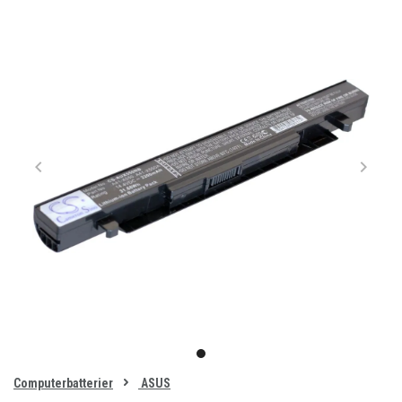
Item
1
item
of
0
Computerbatterier
ASUS
1