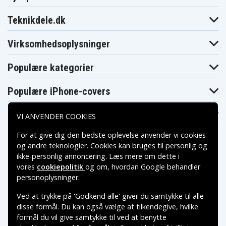
Asus X450CA
Asus X450CC
Asus X450CP
Asus X450E
Asus X450EA
Asus X450EP
Teknikdele.dk
Asus X450L
Asus X450LA
Asus X450LB
Asus X450LC
Asus X450V
Asus X450VB
Virksomhedsoplysninger
Asus X450VC
Asus X450VE
Asus X450VP
Asus X452
Asus X452C
Asus X452CP
Asus X452E
Asus X452EA
Asus X452EP
Populære kategorier
Asus X550
Asus X550 Series
Asus X550C
Asus X550C
Asus X550CA
Asus X550CA
Populære iPhone-covers
Series
Series
Asus X550CC
Asus X550CC
Asus X550CL
Series
Populære Samsung-covers
VI ANVENDER COOKIES
Asus X550CL
Asus X550E
Asus X550LB
Series
Asus X550LC
Asus X550LD
Asus X550VB
For at give dig den bedste oplevelse anvender vi cookies
Asus X550VC
Asus X552CL
Asus X552LD
og andre teknologier. Cookies kan bruges til personlig og
Asus X552LDV
ikke-personlig annoncering. Læs mere om dette i
vores
cookiepolitik
og om, hvordan
Google behandler
Betalingsmuligheder
personoplysninger
.
Ved at trykke på 'Godkend alle' giver du samtykke til alle
Leveringsmuligheder
disse formål. Du kan også vælge at tilkendegive, hvilke
formål du vil give samtykke til ved at benytte