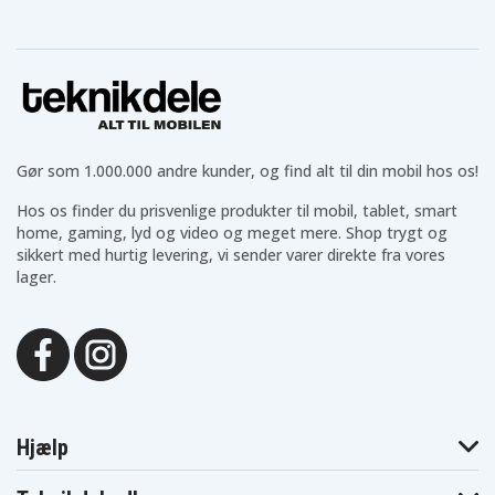
Asus R540NA-
Asus R540SA-
Asus R540NV
GQ257T
DM151T
Asus R540SA-
Asus R540SA-
Asus R540SA-
RS01
XX319T
XX539T
Asus R540SA-
Asus R540SC-
Asus R540SC-
XX657D
XX054T
XX087D
Asus R540UA-
Asus R540UA-
Asus R540UA-
DM035T
DM1276
DM202T
Asus R540UA-
Asus R540UA-
Asus R540UA-
Gør som 1.000.000 andre kunder, og find alt til din mobil hos os!
DM349T
GQ499T
GQ979T
Asus R540UB-
Asus R540UB-
Asus R540UB-
DM093T
DM096T
DM208T
Hos os finder du prisvenlige produkter til mobil, tablet, smart
Asus R540UB-
Asus R540UB-
Asus R540UB-
home, gaming, lyd og video og meget mere. Shop trygt og
DM445T
GO441T
GQ603T
sikkert med hurtig levering, vi sender varer direkte fra vores
Asus R540UP-
Asus R540UP-
Asus R540UV-
lager.
DM080T
GO141T
DM024T
Asus R540UV-
Asus R540YA-
Asus R540YA-
DM025T
DM403T
GK659T
Asus VIVOBOOK
Asus R540YA-
Asus R540YA-
15 X540LA-
XO131T
XX065T
DM1155T
Asus VIVOBOOK
Asus VIVOBOOK
Asus VIVOBOOK
15 X540LA-
15 X540LA-
15 X540LA-
XX004T
XX013T
XX990T
Asus VivoBook
Hjælp
Asus VIVOBOOK
Asus VIVOBOOK
15 F540NA-
F540MA-GQ216T
F540UA-GO262T
GQ192T