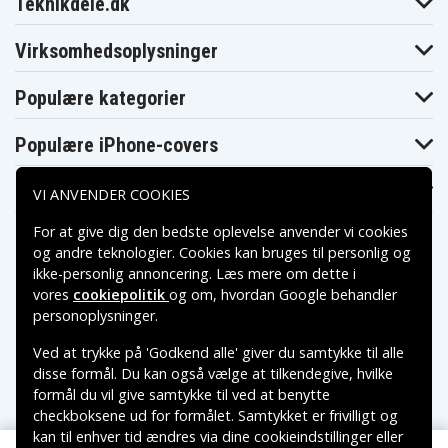
Asus VivoBook
Asus VivoBook
Asus VivoBook
Teknikdele.dk
15 F540UA-
15 F540UA-
15 F540UA-
DM1049T
DM1171T
GQ1166T
Asus VivoBook
Asus VivoBook
Asus VivoBook
Virksomhedsoplysninger
15 K540UA-
15 R540LA-
15 R540LA-
Q31B-CB
DM1470T
DM624T
Asus VivoBook
Asus VivoBook
Asus VivoBook
Populære kategorier
15 R540LA-
15 R540LA-
15 R540LA-
DM629T
XX1442T
XX342T
Asus VivoBook
Asus VivoBook
Asus VivoBook
Populære iPhone-covers
15 R540LJ-
15 R540LJ-
15 R540LJ-
DM1065T
XX486T
XX812T
Asus VivoBook
Asus VivoBook
Asus VivoBook
Populære Samsung-covers
VI ANVENDER COOKIES
A540SA-XX067D
A540SA-XX576
A540SA-XX578T
Asus VivoBook
Asus VivoBook
Asus VivoBook
For at give dig den bedste oplevelse anvender vi cookies
F540MA-GO220T
F540MA-GQ055T
F540MA-GQ061T
og andre teknologier. Cookies kan bruges til personlig og
Asus VivoBook
Asus VivoBook
Asus VivoBook
K540LA-
ikke-personlig annoncering. Læs mere om dette i
F540NA-DM203
K540LA-XX035T
DM1356T
vores
cookiepolitik
og om, hvordan
Google behandler
Asus VivoBook
Asus VivoBook
Asus VivoBook
Betalingsmuligheder
personoplysninger
.
K540LA-XX143D
K540LA-XX659T
K540LJ-XX452D
Asus VivoBook
Asus VivoBook
Asus VivoBook
K540LJ-XX595D
K540LJ-XX624T
K540NA-KT184T
Ved at trykke på 'Godkend alle' giver du samtykke til alle
Leveringsmuligheder
Asus VivoBook
Asus VivoBook
Asus VivoBook
disse formål. Du kan også vælge at tilkendegive, hvilke
K540UA-KT416T
K540UB-KT143T
R540SA-XX736T
formål du vil give samtykke til ved at benytte
Asus VivoBook
Asus VivoBook
Asus VivoBook
R540UV-GO112T
X540BA-GO103T
X540LA-XX1023T
checkboksene ud for formålet. Samtykket er frivilligt og
Asus VivoBook
kan til enhver tid ændres via dine cookieindstillinger eller
Asus VivoBook
Asus VivoBook
X540MA-