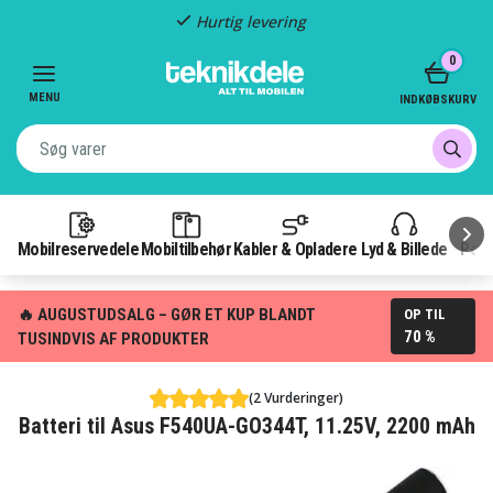
Hurtig levering
Item
0
2
of
MENU
INDKØBSKURV
3
Mobilreservedele
Mobiltilbehør
Kabler & Opladere
Lyd & Billede
Pow
🔥 AUGUSTUDSALG – GØR ET KUP BLANDT
OP TIL
70 %
TUSINDVIS AF PRODUKTER
(2 Vurderinger)
Batteri til Asus F540UA-GO344T, 11.25V, 2200 mAh