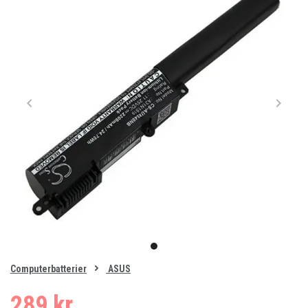
Item
1
item
of
0
Computerbatterier
ASUS
1
289 kr.