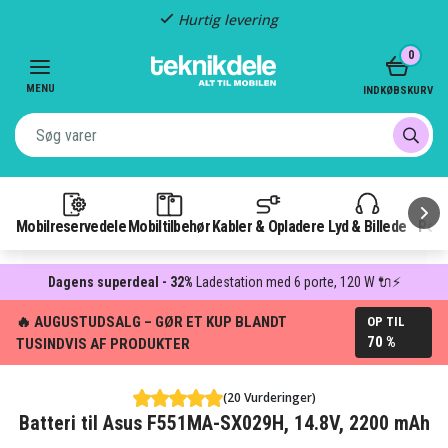
Hurtig levering
Item
0
2
of
MENU
INDKØBSKURV
3
Mobilreservedele
Mobiltilbehør
Kabler & Opladere
Lyd & Billede
Pow
Dagens superdeal - 32%
Ladestation med 6 porte, 120 W 🔌⚡
🔥 AUGUSTUDSALG – GØR ET KUP BLANDT
OP TIL
70 %
TUSINDVIS AF PRODUKTER
(20 Vurderinger)
Batteri til Asus F551MA-SX029H, 14.8V, 2200 mAh