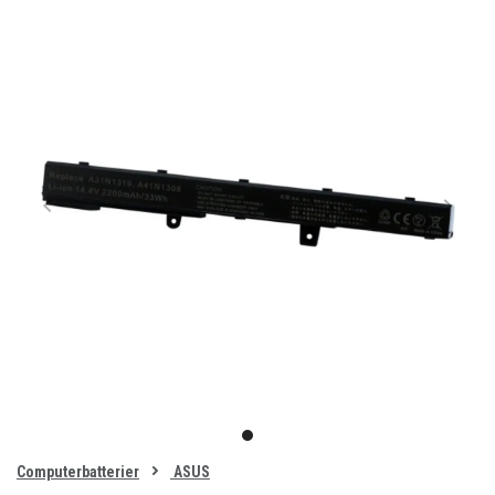
Item
1
item
of
0
Computerbatterier
ASUS
1