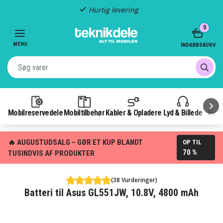
Hurtig levering
Item
0
2
of
MENU
INDKØBSKURV
3
Mobilreservedele
Mobiltilbehør
Kabler & Opladere
Lyd & Billede
Pow
🔥 AUGUSTUDSALG – GØR ET KUP BLANDT
OP TIL
70 %
TUSINDVIS AF PRODUKTER
(38 Vurderinger)
Batteri til Asus GL551JW, 10.8V, 4800 mAh