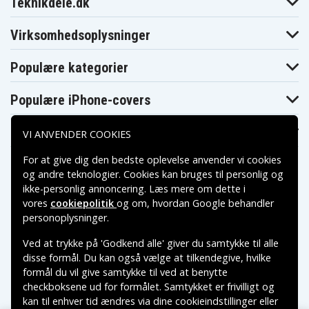
Teknikdele.dk
CN031H
Asus N551JX-
Asus N551JX-
Asus N551JX-
CN043H
CN045H
CN046H
Virksomhedsoplysninger
Asus N551JX-
Asus N551JX-
Asus N551JX-
CN079H
CN080H
CN082H
Asus N551JX-
Asus N551JX-
Asus N551JX-
Populære kategorier
CN085H
CN122H
CN157H
Asus N551JX-
Asus N551JX-
Asus N551JX-
CN157T
CN167H
CN176H
Populære iPhone-covers
Asus N551JX-
Asus N551JX-
Asus N551JX-
CN197T
CN215H
CN235H
Populære Samsung-covers
Asus N551JX-
Asus N551JX-
Asus N551JX-
VI ANVENDER COOKIES
CN289H
CN291H
CN311T
Asus N551JX-
Asus N551JX-
Asus N551JX-
For at give dig den bedste oplevelse anvender vi cookies
CN349T
DM140H
DM153D
og andre teknologier. Cookies kan bruges til personlig og
Asus N551JX-
Asus N551JX-
Asus N551JX-
DM193H
DM258T
DM362T
ikke-personlig annoncering. Læs mere om dette i
Asus N551JX-
Asus N551VW-
Asus N551VW-
vores
cookiepolitik
og om, hvordan
Google behandler
DS71
1B
8A
Betalingsmuligheder
personoplysninger
.
Asus N551VW-
Asus N551VW-
Asus N551VW-
CN003T
CN009T
CN089T
Ved at trykke på 'Godkend alle' giver du samtykke til alle
Asus N551VW-
Asus N551VW-
Asus N551VW-
Leveringsmuligheder
CN125T
FI260T
FW119T
disse formål. Du kan også vælge at tilkendegive, hvilke
Asus N551VW-
Asus N551VW-
Asus N551VW-
formål du vil give samtykke til ved at benytte
FW238T
FY195T
FY197T
checkboksene ud for formålet. Samtykket er frivilligt og
Asus N551VW-
Asus N551VW-
Asus N551Z
FY219T
FY286T
kan til enhver tid ændres via dine cookieindstillinger eller