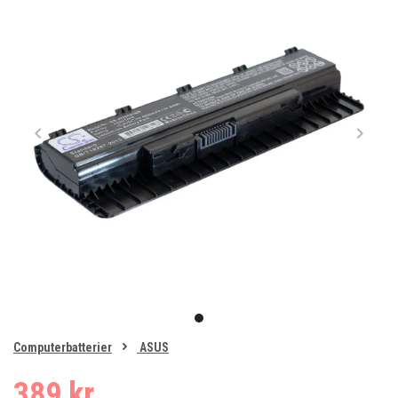
Item
1
item
of
0
Computerbatterier
ASUS
1
389 kr.