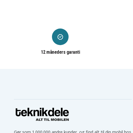
Asus E406SA-BV023T
Asus E406SA-BV028T
Asus E406SA-BV037T
Asus E406SA-BV043T
Asus E406SA-BV153T
Asus E406SA-BV162T
Asus E406SA-BV211T
Asus E406SA-DS04
Asus E406SA-EB087T
Asus E406SA-EB087TS
Asus E406SA-EB095T
Asus E406SA-EB097T
Asus E406SA-EB110T
Asus E406SA-QP2S-CB
Asus E406SA-S3060G
Asus E406SA-S3060W
Asus EE406SA-EB110T
Asus L406MA-BV157TS
12 måneders garanti
Asus VivoBook E406MA-
Asus VivoBook E406MA
BV129TS
Asus VivoBook E406MA-
Asus VivoBook E406MA-
BV202TS
BV204TS
Asus VivoBook E406MA-
Asus VivoBook E406MA-
BV224TS
BV235TS
Asus VivoBook E406MA-
Asus VivoBook E406MA-
BV288TS
BV901TS
Asus VivoBook E406MA-
Asus VivoBook E406MA-
EB021T
EB155T
Asus VivoBook E406MA-
Asus VivoBook E406MA-
EK048TS
EK065RA
Asus VivoBook E406MA-
Asus VivoBook E406MA-
EK142TS
EK250TS
Asus VivoBook E406SA-
Asus VivoBook E406SA
BV011T
Gør som 1.000.000 andre kunder, og find alt til din mobil hos