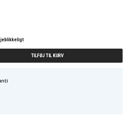
jeblikkeligt
TILFØJ TIL KURV
nti