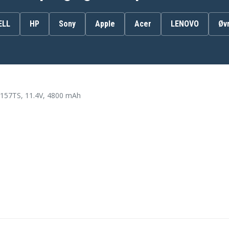
ELL
HP
Sony
Apple
Acer
LENOVO
Øv
Asus E406MA-0091BN5000
00
Asus E406MA-1B
Asus E406MA-3G
Asus E406MA-BV010TS
57TS, 11.4V, 4800 mAh
Asus E406MA-BV026TS
Asus E406MA-BV046TS
Asus E406MA-BV129TS
Asus E406MA-BV199TS
Asus E406MA-BV212T
W
Asus E406MA-C4DHDSX1
Asus E406MA-EB031T
Asus E406MA-EB149T
Asus E406MA-EB193TS
Asus E406MA-WE5003T
Asus E406SA-3G
Asus E406SA-BV005T
Asus E406SA-BV013T