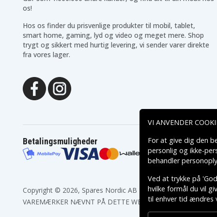
Asus VivoBook E406SA-
Asus VivoBook E406SA-
os!
BV017T
BV023TS
Asus VivoBook E406SA-
Asus VivoBook E406SA-
BV133T
BV162T
Hos os finder du prisvenlige produkter til mobil, tablet,
Asus VivoBook E406SA-
Asus VivoBook E406SA-
smart home, gaming, lyd og video og meget mere. Shop
BV233TS
BV235TS
trygt og sikkert med hurtig levering, vi sender varer direkte
Asus VivoBook E406SA-
Asus Vivobook E406MA-
fra vores lager.
EB123T
BV106T
Asus Vivobook E406SA-
Asus Vivobook E406SA-
BV001T
BV023T
Asus Vivobook E406SA-
BV216T
VI ANVENDER COOKI
For at give dig den b
Betalingsmuligheder
personlig og ikke-pe
behandler personoply
Ved at trykke på 'Godk
hvilke formål du vil g
Copyright © 2026, Spares Nordic AB
til enhver tid ændres 
VAREMÆRKER NÆVNT PÅ DETTE WEB TILHØRER DE RESPEK