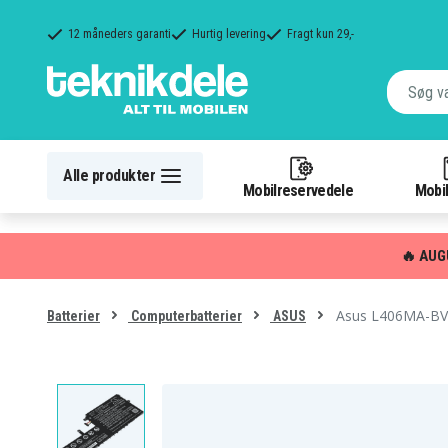
12 måneders garanti
Hurtig levering
Fragt kun 29,-
Alle produkter
Mobilreservedele
Mobil
🔥 AUG
Asus L406MA-BV1
Batterier
Computerbatterier
ASUS