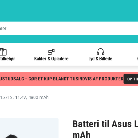
tilbehør
Kabler & Opladere
Lyd & Billede
USTUDSALG – GØR ET KUP BLANDT TUSINDVIS AF PRODUKTER
OP TI
57TS, 11.4V, 4800 mAh
Batteri til Asu
mAh