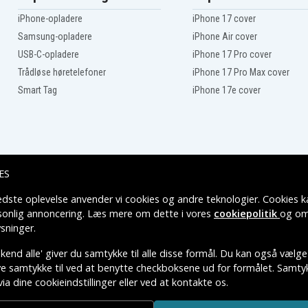
Asus VivoBook E406SA-
BV028TS
iPhone-opladere
iPhone 17 cover
Asus VivoBook E406SA-
BV230TS
Samsung-opladere
iPhone Air cover
Asus VivoBook E406SA-
USB-C-opladere
iPhone 17 Pro cover
BV238TS
Asus Vivobook E406MA-
Trådløse høretelefoner
iPhone 17 Pro Max cover
EB199TS
Smart Tag
iPhone 17e cover
Asus Vivobook E406SA-
BV175T
ES
edste oplevelse anvender vi cookies og andre teknologier. Cookies ka
Leveringsmuligheder
rsonlig annoncering. Læs mere om dette i vores
cookiepolitik
og om
sninger
.
end alle' giver du samtykke til alle disse formål. Du kan også vælge
ive samtykke til ved at benytte checkboksene ud for formålet. Samtykk
via dine cookieindstillinger eller ved at kontakte os.
TIVE VAREMÆRKERS-EJER.