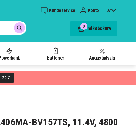
Kundeservice
Konto
DA
0
Indkøbskurv
Powerbank
Batterier
Augustudsalg
70 %
L
s L406MA-BV157TS, 11.4V, 4800