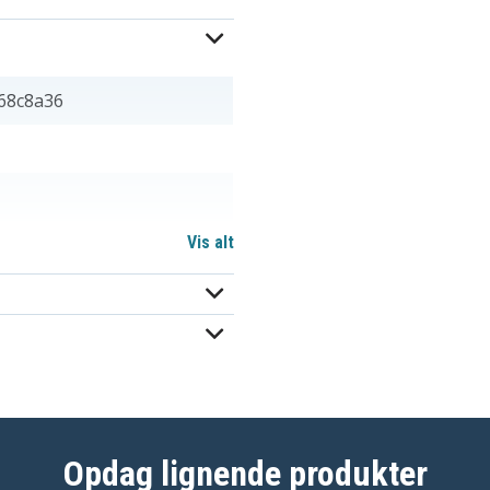
68c8a36
Vis alt
Opdag lignende produkter