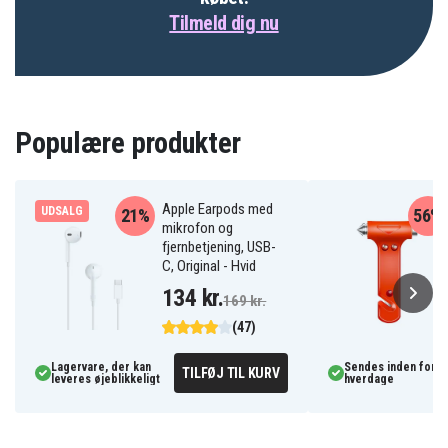
Tilmeld dig nu
Populære produkter
Apple Earpods med
UDSALG
21%
56%
mikrofon og
fjernbetjening, USB-
C, Original - Hvid
134 kr.
169 kr.
(47)
Lagervare, der kan
Sendes inden for 3
TILFØJ TIL KURV
leveres øjeblikkeligt
hverdage