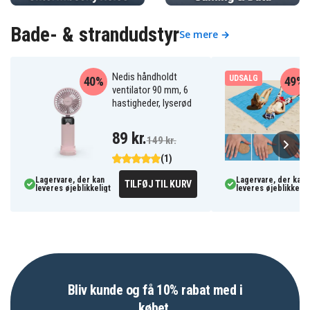
Bade- & strandudstyr
Se mere →
Nedis håndholdt
UDSALG
40%
49%
ventilator 90 mm, 6
hastigheder, lyserød
89 kr.
149 kr.
(1)
Lagervare, der kan
Lagervare, der kan
TILFØJ TIL KURV
leveres øjeblikkeligt
leveres øjeblikkelig
Bliv kunde og få 10% rabat med i
købet.