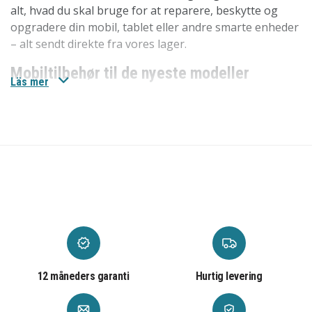
alt, hvad du skal bruge for at reparere, beskytte og
opgradere din mobil, tablet eller andre smarte enheder
– alt sendt direkte fra vores lager.
Mobiltilbehør til de nyeste modeller
Läs mer
Vi har
mobiltilbehøret
til de nyeste modeller som
iPhone 17, iPhone 17 Pro, iPhone 17 Pro Max og
Samsung Galaxy S25 Ultra. Her finder du alt fra
mobilcovers til skærmbeskyttelse og opladere.
Mobilreservedele til ældre modeller
Hos os finder du
mobilreservedele
til de største
producenter som Apple, Samsung og mange flere. Ved
at reparere din iPhone-skærm eller udskifte batteriet i
din Samsung Galaxy kan du forlænge enhedens levetid.
Vores reservedele er både prisvenlige og nemme at
12 måneders garanti
Hurtig levering
bruge.