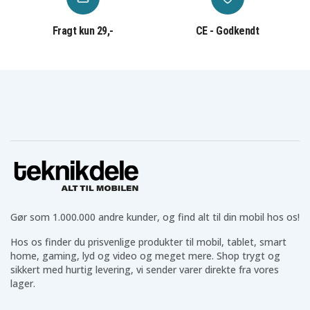
Høretelefoner til dine behov
Vi har et bredt udvalg af
høretelefoner
som AirPods,
Fragt kun 29,-
CE - Godkendt
Galaxy Buds og mange prisvenlige alternativer. Uanset
om du leder efter trådløse eller kablede høretelefoner i
forskellige størrelser og til forskellige situationer,
finder du det hos os.
Teknikprodukter til hverdagen
Udover ovenstående har vi også teknik til hverdagen
som
powerbanks
,
batterier
,
belysning
,
kabler
og meget
mere, som gør hverdagen lettere.
Teknikdeles positive anmeldelser og
Gør som 1.000.000 andre kunder, og find alt til din mobil hos os!
bedømmelser
Hos os finder du prisvenlige produkter til mobil, tablet, smart
Hos Teknikdele er vi stolte af vores flotte anmeldelser
home, gaming, lyd og video og meget mere. Shop trygt og
og ratings på Trustpilot, Google og andre platforme.
sikkert med hurtig levering, vi sender varer direkte fra vores
Du får sikre betalinger, fast fragtpris og hurtig
lager.
levering direkte fra vores lager.