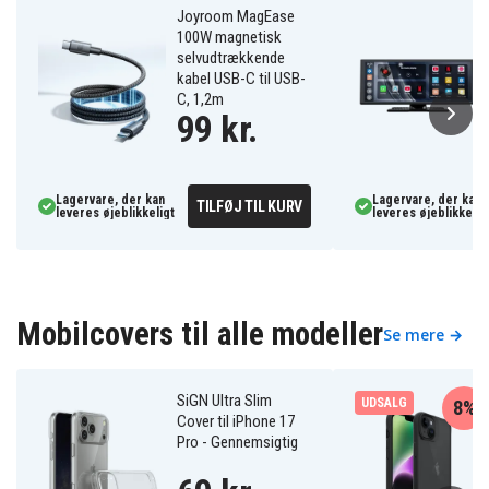
Joyroom MagEase
100W magnetisk
selvudtrækkende
kabel USB-C til USB-
C, 1,2m
99 kr.
Lagervare, der kan
Lagervare, der kan
TILFØJ TIL KURV
leveres øjeblikkeligt
leveres øjeblikkelig
Mobilcovers til alle modeller
Se mere →
SiGN Ultra Slim
UDSALG
8%
Cover til iPhone 17
Pro - Gennemsigtig