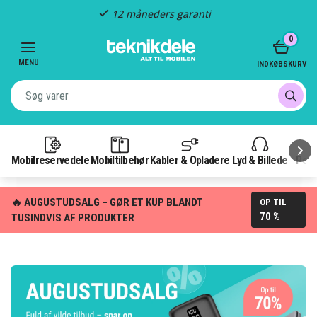
Hurtig levering
Item
0
2
of
MENU
INDKØBSKURV
3
Mobilreservedele
Mobiltilbehør
Kabler & Opladere
Lyd & Billede
Pow
🔥 AUGUSTUDSALG – GØR ET KUP BLANDT
OP TIL
70 %
TUSINDVIS AF PRODUKTER