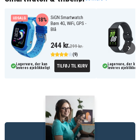
SiGN Smartwatch
UDSALG
18%
Børn 4G, WiFi, GPS -
Blå
244 kr.
299 kr.
(9)
Lagervare, der kan
Lagervare, der kan
TILFØJ TIL KURV
leveres øjeblikkeligt
leveres øjeblikkelig