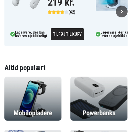
219 kr.
(62)
Lagervare, der kan
Lagervare, der kan
TILFØJ TIL KURV
leveres øjeblikkeligt
leveres øjeblikkelig
Altid populært