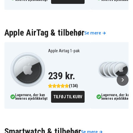
Apple AirTag & tilbehør
Se mere →
Apple Airtag 1-pak
239 kr.
(134)
Lagervare, der kan
Lagervare, der kan
TILFØJ TIL KURV
leveres øjeblikkeligt
leveres øjeblikkelig
Smartwatch & tilbehør
Se mere →