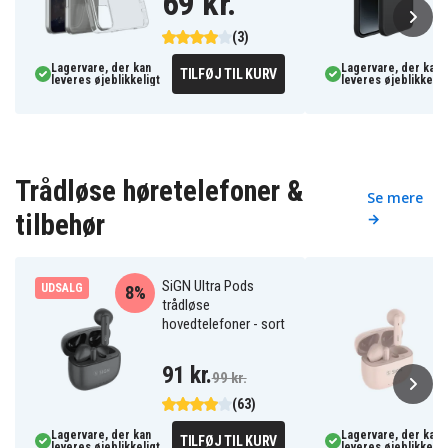
69 kr.
(3)
Lagervare, der kan
Lagervare, der kan
TILFØJ TIL KURV
leveres øjeblikkeligt
leveres øjeblikkelig
Trådløse høretelefoner &
Se mere
tilbehør
→
SiGN Ultra Pods
UDSALG
8%
trådløse
hovedtelefoner - sort
91 kr.
99 kr.
(63)
Lagervare, der kan
Lagervare, der kan
TILFØJ TIL KURV
leveres øjeblikkeligt
leveres øjeblikkelig