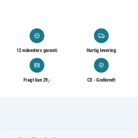
Asus Z99H
Asus Z99J
Asus Z99Jc
Asus Z99Jn
Asus Z99Jr
Asus Z99Sc
12 måneders garanti
Hurtig levering
Fragt kun 29,-
CE - Godkendt