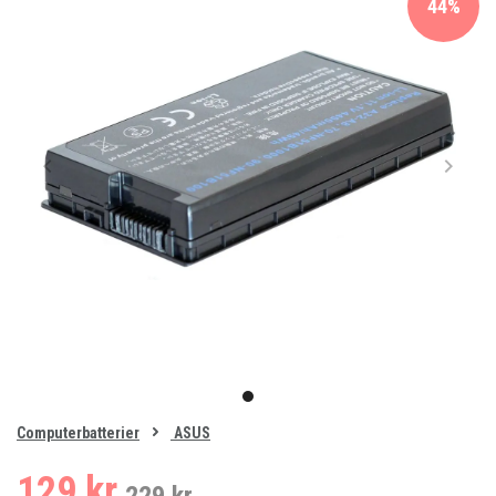
44%
Item
1
item
of
0
Computerbatterier
ASUS
1
129 kr.