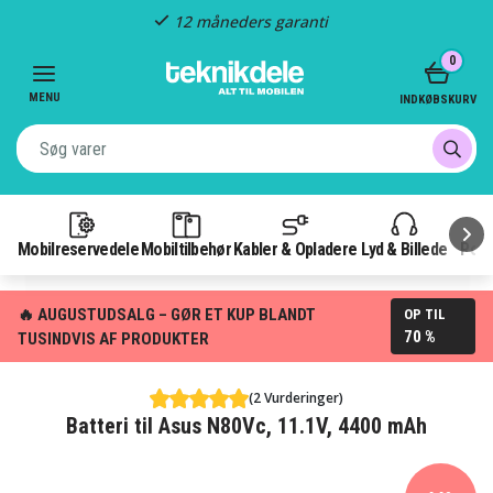
12 måneders garanti
Item
0
1
of
MENU
INDKØBSKURV
3
Mobilreservedele
Mobiltilbehør
Kabler & Opladere
Lyd & Billede
Pow
🔥 AUGUSTUDSALG – GØR ET KUP BLANDT
OP TIL
70 %
TUSINDVIS AF PRODUKTER
(2 Vurderinger)
Batteri til Asus N80Vc, 11.1V, 4400 mAh