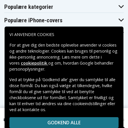
Populære kategorier
Populære iPhone-covers
Populære Samsung-covers
VI ANVENDER COOKIES
For at give dig den bedste oplevelse anvender vi cookies
og andre teknologier. Cookies kan bruges til personlig og
ikke-personlig annoncering. Læs mere om dette i
vores
cookiepolitik
og om, hvordan
Google behandler
Betalingsmuligheder
personoplysninger
.
Ved at trykke på 'Godkend alle' giver du samtykke til alle
Leveringsmuligheder
disse formål. Du kan også vælge at tilkendegive, hvilke
formål du vil give samtykke til ved at benytte
checkboksene ud for formålet. Samtykket er frivilligt og
kan til enhver tid ændres via dine cookieindstillinger eller
ved at kontakte os.
Copyright © 2026, Spares Nordic AB
VAREMÆRKER NÆVNT PÅ DETTE WEB TILHØRER DE
129 kr.
Asus N80Vc, 11.1V, 4400 mAh
229 kr.
GODKEND ALLE
RESPEKTIVE VAREMÆRKERS-EJER.