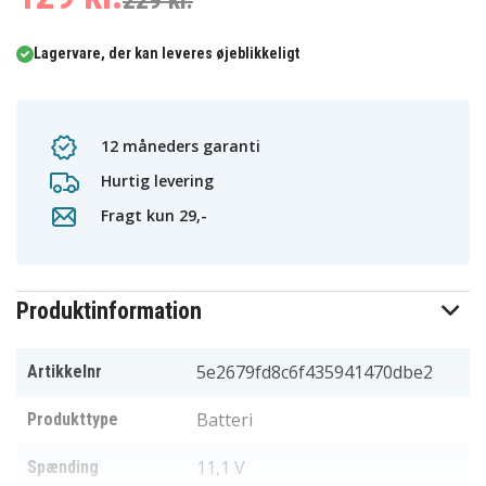
229 kr.
Lagervare, der kan leveres øjeblikkeligt
12 måneders garanti
Hurtig levering
Fragt kun 29,-
Produktinformation
5e2679fd8c6f435941470dbe2
Artikkelnr
Batteri
Produkttype
11,1 V
Spænding