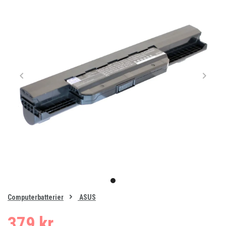
Item
1
item
of
0
Computerbatterier
ASUS
1
379 kr.