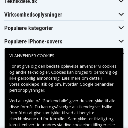
Teknikdele.dk
Asus X43JE
Asus X43JF
Asus X43JR
Asus X43JX
Asus X43S
Asus X43SJ
Asus X43SR
Asus X43SV
Asus X43T
Virksomhedsoplysninger
Asus X43U
Asus X43V
Asus X44
Asus X44C
Asus X44H
Asus X44HO
Populære kategorier
Asus X44HY
Asus X44L
Asus X44LY
Asus X53B
Asus X53BR
Asus X53BY
Asus X53E
Asus X53E-RH31
Asus X53E-RH51
Populære iPhone-covers
Asus X53E-RH52
Asus X53E-RH71
Asus X53E-RH91
Asus X53E-RH92
Asus X53E-RS32
Asus X53E-RS51
Populære Samsung-covers
VI ANVENDER COOKIES
Asus X53E-RS52
Asus X53E-XR1
Asus X53E-XR2
Asus X53S (2011
Asus X53E-XR3
Asus X53S
For at give dig den bedste oplevelse anvender vi cookies
model)
Asus X53SD
Asus X53SJ (2011
og andre teknologier. Cookies kan bruges til personlig og
Asus X53SV
(2011 model)
model)
ikke-personlig annoncering. Læs mere om dette i
Asus X53SV
Asus X53SV-
Asus X53SV-
vores
cookiepolitik
og om, hvordan
Google behandler
(2011 model)
NH51
RH51
Betalingsmuligheder
personoplysninger
.
Asus X53SV-
Asus X53SV-
Asus X53SV-
RH52
RH71
SX097V
Asus X53SV-
Asus X53SV-
Asus X53SV-
Ved at trykke på 'Godkend alle' giver du samtykke til alle
Leveringsmuligheder
SX111V
SX117V
SX132V
disse formål. Du kan også vælge at tilkendegive, hvilke
Asus X53SV-
Asus X53SV-
Asus X53SV-
formål du vil give samtykke til ved at benytte
SX173V
SX179V
SX200V
checkboksene ud for formålet. Samtykket er frivilligt og
Asus X53SV-
Asus X53SV-
Asus X53SV-
SX213V
SX214V
SX218V
kan til enhver tid ændres via dine cookieindstillinger eller