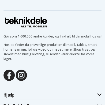
Asus K43SV
Asus K43U
Asus K53
Asus K53B
Asus K53BR
Asus K53BY
Asus K53E
Asus K53F
Asus K53J
Asus K53JA
Asus K53JC
Asus K53JE
Asus K53JF
Asus K53JG
Asus K53JN
Asus K53JS
Asus K53JT
Asus K53S
Asus K53SA
Asus K53SC
Asus K53SD
Asus K53SE
Asus K53SJ
Asus K53SK
Asus K53SM
Asus K53SN
Asus K53SU
Gør som 1.000.000 andre kunder, og find alt til din mobil hos os!
Asus K53SV
Asus K53T
Asus K53TA
Hos os finder du prisvenlige produkter til mobil, tablet, smart
Asus K53TK
Asus K53U
Asus K53Z
Asus K54
Asus K54C
Asus K54H
home, gaming, lyd og video og meget mere. Shop trygt og
Asus K54HO
Asus K54HR
Asus K54HY
sikkert med hurtig levering, vi sender varer direkte fra vores
Asus K54L
Asus K54LY
Asus K84C
lager.
Asus K84H
Asus K84HO
Asus K84HR
Asus K84HY
Asus K84L
Asus K84LY
Asus P43E
Asus P43F
Asus P43J
Asus P43JC
Asus P43S
Asus P43SJ
Asus P43SL
Asus P53
Asus P53E
Asus P53F
Asus P53J
Asus P53JC
Asus P53S
Asus P53SJ
Asus Pro4J
Asus Pro5N
Asus Pro5P
Asus Pro8G
Hjælp
Asus Pro8Q
Asus X43
Asus X43B
Asus X43BY
Asus X43E
Asus X43J