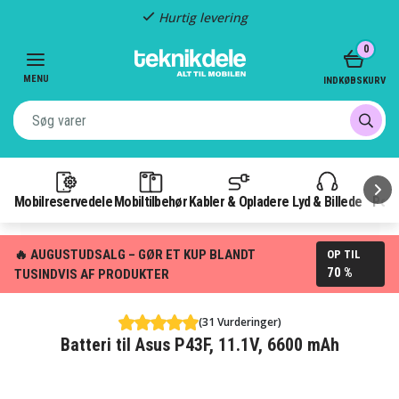
Hurtig levering
Item
0
2
of
MENU
INDKØBSKURV
3
Mobilreservedele
Mobiltilbehør
Kabler & Opladere
Lyd & Billede
Pow
🔥 AUGUSTUDSALG – GØR ET KUP BLANDT
OP TIL
70 %
TUSINDVIS AF PRODUKTER
(31 Vurderinger)
Batteri til Asus P43F, 11.1V, 6600 mAh