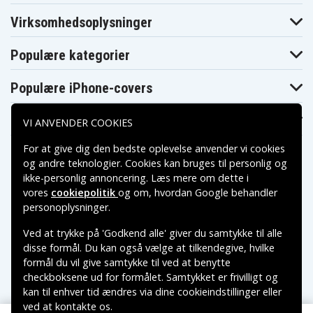
Virksomhedsoplysninger
Populære kategorier
Populære iPhone-covers
Populære Samsung-covers
VI ANVENDER COOKIES
For at give dig den bedste oplevelse anvender vi cookies
og andre teknologier. Cookies kan bruges til personlig og
ikke-personlig annoncering. Læs mere om dette i
vores
cookiepolitik
og om, hvordan
Google behandler
Betalingsmuligheder
personoplysninger
.
Ved at trykke på 'Godkend alle' giver du samtykke til alle
Leveringsmuligheder
disse formål. Du kan også vælge at tilkendegive, hvilke
formål du vil give samtykke til ved at benytte
checkboksene ud for formålet. Samtykket er frivilligt og
kan til enhver tid ændres via dine cookieindstillinger eller
ved at kontakte os.
Copyright © 2026, Spares Nordic AB