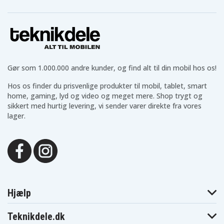
Asus X450CA
Asus X450CC
Asus X450CP
Asus X450E
Asus X450EA
Asus X450EP
Asus X450L
Asus X450LA
Asus X450LB
Asus X450LC
Asus X450V
Asus X450VB
Asus X450VC
Asus X450VE
Asus X450VP
Asus X452
Asus X452C
Asus X452CP
Asus X452E
Asus X452EA
Asus X452EP
Gør som 1.000.000 andre kunder, og find alt til din mobil hos os!
Asus X550
Asus X550 Series
Asus X550C
Asus X550C
Asus X550CA
Hos os finder du prisvenlige produkter til mobil, tablet, smart
Asus X550CA
Series
Series
home, gaming, lyd og video og meget mere. Shop trygt og
Asus X550CC
Asus X550CC
Asus X550CL
sikkert med hurtig levering, vi sender varer direkte fra vores
Series
Asus X550CL
lager.
Asus X550E
Asus X550LB
Series
Asus X550LC
Asus X550LD
Asus X550VB
Asus X550VC
Asus X552CL
Asus X552LD
Asus X552LDV
Hjælp
Teknikdele.dk