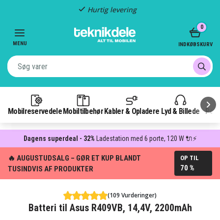
Hurtig levering
Item
0
2
of
MENU
INDKØBSKURV
3
Mobilreservedele
Mobiltilbehør
Kabler & Opladere
Lyd & Billede
Pow
Dagens superdeal - 32%
Ladestation med 6 porte, 120 W 🔌⚡
🔥 AUGUSTUDSALG – GØR ET KUP BLANDT
OP TIL
70 %
TUSINDVIS AF PRODUKTER
(109 Vurderinger)
Batteri til Asus R409VB, 14,4V, 2200mAh