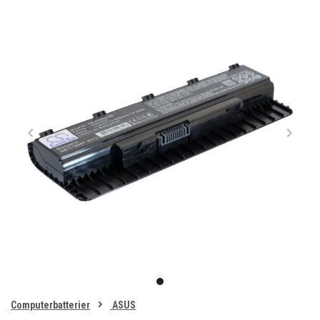
Item
1
item
of
0
Computerbatterier
ASUS
1