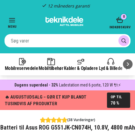
12 måneders garanti
Item
0
1
of
MENU
INDKØBSKURV
3
Mobilreservedele
Mobiltilbehør
Kabler & Opladere
Lyd & Billede
Pow
Dagens superdeal - 32%
Ladestation med 6 porte, 120 W 🔌⚡
🔥 AUGUSTUDSALG – GØR ET KUP BLANDT
OP TIL
70 %
TUSINDVIS AF PRODUKTER
(38 Vurderinger)
Batteri til Asus ROG G551JK-CN074H, 10.8V, 4800 mAh