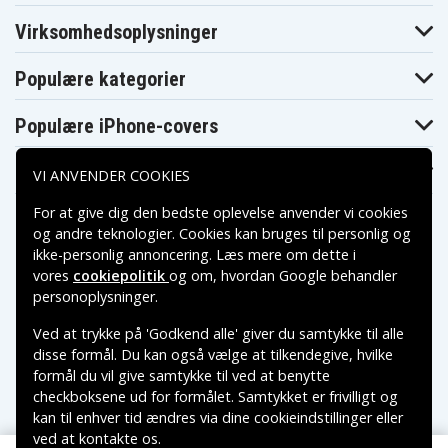
Asus N551VW-
Asus N551VW-
Asus N551Z
FY219T
FY286T
Virksomhedsoplysninger
Asus N551ZU-
Asus N551ZU-
Asus N551ZU
CN010D
DM002H
Asus
Populære kategorier
Asus N751
Asus N751J
N551ZU7600
Asus N751JK-
Asus N751JK-
Asus N751JK
DH71
T4161H
Populære iPhone-covers
Asus N751JK-
Asus N751JK-
Asus N751JK-
T4199H
T4205H
T4226D
Populære Samsung-covers
Asus N751JK-
Asus N751JK-
Asus N751JK-
VI ANVENDER COOKIES
T4250H
T7043H
T7064H
Asus N751JK-
Asus N751JK-
Asus N751JK-
For at give dig den bedste oplevelse anvender vi cookies
T7100H
T7118H
T7128H
og andre teknologier. Cookies kan bruges til personlig og
Asus N751JK-
Asus N751JK-
Asus N751JK-
T7129H
T7130H
T7165H
ikke-personlig annoncering. Læs mere om dette i
Asus N751JK-
Asus N751JK-
vores
cookiepolitik
og om, hvordan
Google behandler
Asus N751JM
T7246
T7256H
Betalingsmuligheder
personoplysninger
.
Asus N751JQ
Asus N751JW
Asus N751JX
Asus N751JX-
Asus N751JX-
Asus N751JX-
Ved at trykke på 'Godkend alle' giver du samtykke til alle
T4041T
T4120H
T4180H
Leveringsmuligheder
disse formål. Du kan også vælge at tilkendegive, hvilke
Asus N751JX-
Asus N751JX-
Asus N751JX-
T7006D
T7034H
T7060H
formål du vil give samtykke til ved at benytte
Asus N751JX-
Asus N751JX-
Asus N751JX-
checkboksene ud for formålet. Samtykket er frivilligt og
T7159H
T7174T
T7233D
kan til enhver tid ændres via dine cookieindstillinger eller
Asus R555JB-
Asus R555JB
Asus R555JK
XO009D
ved at kontakte os.
Copyright © 2026, Spares Nordic AB