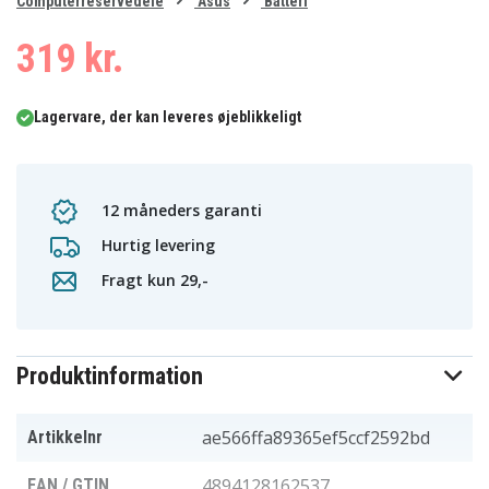
0
Computerreservedele
Asus
Batteri
1
2
3
4
319 kr.
Lagervare, der kan leveres øjeblikkeligt
12 måneders garanti
Hurtig levering
Fragt kun 29,-
Produktinformation
ae566ffa89365ef5ccf2592bd
Artikkelnr
4894128162537
EAN / GTIN