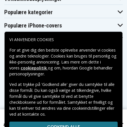
Asus Vivobook
Asus X412FJ-
Asus X412FA-8B
S512JA-EJ072T
EK091T
Populære kategorier
Asus X412UA
Asus X412UB-8B
Asus Y4100FA
Populære iPhone-covers
Populære Samsung-covers
VI ANVENDER COOKIES
For at give dig den bedste oplevelse anvender vi cookies
og andre teknologier. Cookies kan bruges til personlig og
ikke-personlig annoncering. Læs mere om dette i
vores
cookiepolitik
og om, hvordan
Google behandler
Betalingsmuligheder
personoplysninger
.
Ved at trykke på 'Godkend alle' giver du samtykke til alle
Leveringsmuligheder
disse formål. Du kan også vælge at tilkendegive, hvilke
formål du vil give samtykke til ved at benytte
checkboksene ud for formålet. Samtykket er frivilligt og
kan til enhver tid ændres via dine cookieindstillinger eller
ved at kontakte os.
Copyright © 2026, Spares Nordic AB
319 kr.
VAREMÆRKER NÆVNT PÅ DETTE WEB TILHØRER DE
Asus VivoBook 14 X412FJ-FT831T, 7,6V, 4100mAh
RESPEKTIVE VAREMÆRKERS-EJER.