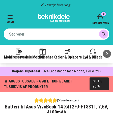
Hurtig levering
Item
0
2
of
MENU
INDKØBSKURV
3
Mobilreservedele
Mobiltilbehør
Kabler & Opladere
Lyd & Billede
Pow
Dagens superdeal - 32%
Ladestation med 6 porte, 120 W 🔌⚡
🔥 AUGUSTUDSALG – GØR ET KUP BLANDT
OP TIL
70 %
TUSINDVIS AF PRODUKTER
(5 Vurderinger)
Batteri til Asus VivoBook 14 X412FJ-FT831T, 7,6V,
4100mAh