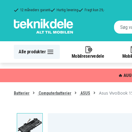
12 måneders garanti
Hurtig levering
Fragt kun 29,-
Alle produkter
Mobilreservedele
Mobil
🔥 AUG
Asus VivoBook 1
Batterier
Computerbatterier
ASUS