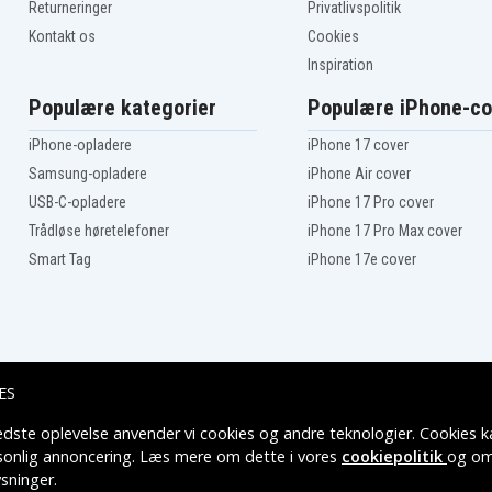
Returneringer
Privatlivspolitik
Kontakt os
Cookies
Inspiration
Populære kategorier
Populære iPhone-co
iPhone-opladere
iPhone 17 cover
Samsung-opladere
iPhone Air cover
USB-C-opladere
iPhone 17 Pro cover
Trådløse høretelefoner
iPhone 17 Pro Max cover
Smart Tag
iPhone 17e cover
ES
edste oplevelse anvender vi cookies og andre teknologier. Cookies ka
Leveringsmuligheder
rsonlig annoncering. Læs mere om dette i vores
cookiepolitik
og om
sninger
.