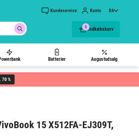
Kundeservice
Konto
DA
0
Indkøbskurv
Powerbank
Batterier
Augustudsalg
70 %
L
s VivoBook 15 X512FA-EJ309T,