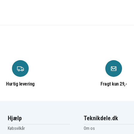
Asus X712UA
Asus Y5100FB
Hurtig levering
Fragt kun 29,-
Hjælp
Teknikdele.dk
Købsvilkår
Om os