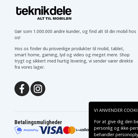
Gør som 1.000.000 andre kunder, og find alt til din mobil hos
os!
Hos os finder du prisvenlige produkter til mobil, tablet,
smart home, gaming, lyd og video og meget mere. Shop
trygt og sikkert med hurtig levering, vi sender varer direkte
fra vores lager.
VI ANVENDER COOKI
For at give dig den b
Betalingsmuligheder
personlig og ikke-pe
behandler personoply