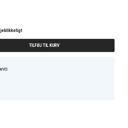
jeblikkeligt
TILFØJ TIL KURV
nti