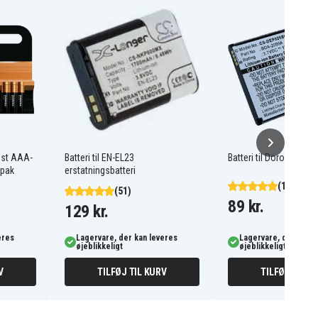
ost AAA-
Batteri til EN-EL23
Batteri til Doro Liberto
-pak
erstatningsbatteri
(103)
(51)
89 kr.
129 kr.
eres
Lagervare, der kan leveres
Lagervare, der kan l
øjeblikkeligt
øjeblikkeligt
V
TILFØJ TIL KURV
TILFØJ TIL K