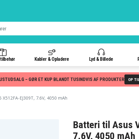
tilbehør
Kabler & Opladere
Lyd & Billede
USTUDSALG – GØR ET KUP BLANDT TUSINDVIS AF PRODUKTER
OP TI
5 X512FA-EJ309T, 7.6V, 4050 mAh
Batteri til Asu
7.6V, 4050 mAh