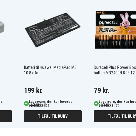
0B200-03350500
2ICP6/60/81
B21BnEH
Asus VIVOBOOK 17
X712FA-BX020T
Asus VivoBook 15
R564DA-EJ889T
Asus VivoBook 15
Batteri til Huawei MediaPad M5
Duracell Plus Power Bo
X512DA-EJ039T
10.8 ofa
batteri MN2400/LR03 12
Asus VivoBook 15
X512DK-EJ045T
A-
Asus VivoBook 15 X512FA-
199 kr.
79 kr.
EJ548T
B-
Asus VivoBook 15 X512FB-
BR177T
es
Lagervare, der kan leveres
Lagervare, der kan lev
øjeblikkeligt
øjeblikkeligt
J-
Asus VivoBook 15 X512FJ-
EJ153T
TILFØJ TIL KURV
TILFØJ TIL KUR
Asus VivoBook 15
X512UB-BR106TC
UF-
Asus VivoBook 15 X512UF-
EJ128T