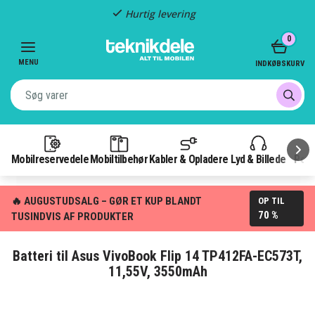
Hurtig levering
Item
0
2
of
MENU
INDKØBSKURV
3
Mobilreservedele
Mobiltilbehør
Kabler & Opladere
Lyd & Billede
Pow
🔥 AUGUSTUDSALG – GØR ET KUP BLANDT
OP TIL
70 %
TUSINDVIS AF PRODUKTER
Batteri til Asus VivoBook Flip 14 TP412FA-EC573T,
11,55V, 3550mAh