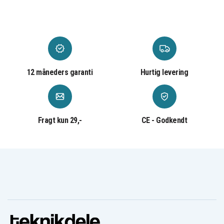
Batteri
Produkttype
11,55 V
Spænding
Li-Polymer
Batteritype
12 måneders garanti
Hurtig levering
3550 mAh
Kapacitet
Batteriet erstatter:
Fragt kun 29,-
CE - Godkendt
0B200-02970000
0B200-02970100
C31N1733
Batteriet er kompatibelt med følgende produkter:
Asus TP412FA-
Asus TP412FA-
Asus TP412FA
DB72T
EC011T
Asus TP412FA-
Asus TP412FA-
Asus TP412FA-
EC013T
EC020T
EC026T
Asus TP412FA-
Asus TP412FA-
Asus TP412UA
OS31T
SB55T