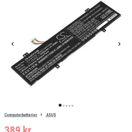
Item
1
item
item
item
item
item
of
0
Computerbatterier
ASUS
1
2
3
4
5
389 kr.