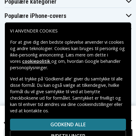
Asus VivoBook
Asus VivoBook
Asus VivoBook
Populære kategorier
Flip 14 TP412FA-
Flip 14 TP412FA-
Flip 14 TP412FA-
EC064T
EC079T
EC082T
Asus VivoBook
Asus VivoBook
Asus VivoBook
Populære iPhone-covers
Flip 14 TP412FA-
Flip 14 TP412FA-
Flip 14 TP412FA-
EC106T
EC111T
EC117T
Asus VivoBook
Asus VivoBook
Asus VivoBook
Populære Samsung-covers
VI ANVENDER COOKIES
Flip 14 TP412FA-
Flip 14 TP412FA-
Flip 14 TP412FA-
EC131T
EC134T
EC175T
For at give dig den bedste oplevelse anvender vi cookies
Asus VivoBook
Asus VivoBook
Asus VivoBook
Flip 14 TP412FA-
Flip 14 TP412FA-
Flip 14 TP412FA-
og andre teknologier. Cookies kan bruges til personlig og
EC180T
EC200T
EC214T
ikke-personlig annoncering. Læs mere om dette i
Asus VivoBook
Asus VivoBook
Asus VivoBook
vores
cookiepolitik
og om, hvordan
Google behandler
Flip 14 TP412FA-
Flip 14 TP412FA-
Flip 14 TP412FA-
EC223T
EC224T
EC226R
Betalingsmuligheder
personoplysninger
.
Asus VivoBook
Asus VivoBook
Asus VivoBook
Flip 14 TP412FA-
Flip 14 TP412FA-
Flip 14 TP412FA-
Ved at trykke på 'Godkend alle' giver du samtykke til alle
EC226R
EC260T
EC272R
Leveringsmuligheder
disse formål. Du kan også vælge at tilkendegive, hvilke
Asus VivoBook
Asus VivoBook
Asus VivoBook
Flip 14 TP412FA-
Flip 14 TP412FA-
Flip 14 TP412FA-
formål du vil give samtykke til ved at benytte
EC301T
EC302T
EC350R
checkboksene ud for formålet. Samtykket er frivilligt og
Asus VivoBook
Asus VivoBook
Asus VivoBook
kan til enhver tid ændres via dine cookieindstillinger eller
Flip 14 TP412FA-
Flip 14 TP412FA-
Flip 14 TP412FA-
EC362T
EC363RA
EC369T
ved at kontakte os.
Copyright © 2026, Spares Nordic AB
Asus VivoBook
Asus VivoBook
Asus VivoBook
Asus VivoBook Flip 14 TP412FA-EC573T, 11,55V,
389 kr.
VAREMÆRKER NÆVNT PÅ DETTE WEB TILHØRER DE
Flip 14 TP412FA-
Flip 14 TP412FA-
Flip 14 TP412FA-
3550mAh
EC371TS
EC372TS
EC379R
GODKEND ALLE
RESPEKTIVE VAREMÆRKERS-EJER.
Asus VivoBook
Asus VivoBook
Asus VivoBook
Flip 14 TP412FA-
Flip 14 TP412FA-
Flip 14 TP412FA-
TILFØJ TIL KURV