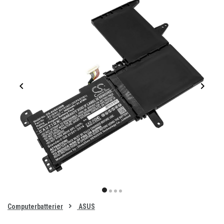
Item
1
item
item
item
item
of
0
Computerbatterier
ASUS
1
2
3
4