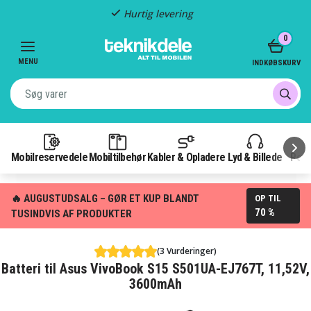
Hurtig levering
Item
0
2
of
MENU
INDKØBSKURV
3
Mobilreservedele
Mobiltilbehør
Kabler & Opladere
Lyd & Billede
Pow
🔥 AUGUSTUDSALG – GØR ET KUP BLANDT
OP TIL
70 %
TUSINDVIS AF PRODUKTER
(3 Vurderinger)
Batteri til Asus VivoBook S15 S501UA-EJ767T, 11,52V,
3600mAh