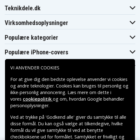
EJ579T
EJ592T
EJ425T
Teknikdele.dk
Asus VivoBook
Asus VivoBook
Asus VivoBook
15 X510UQ-
15 X510UQ
F510QA-DS99
BQ534T
Virksomhedsoplysninger
Asus VivoBook
Asus VivoBook
Asus VivoBook
F510QA-EJ146T
F510QA-EJ148T
F510QA-EJ150T
Asus VivoBook
Populære kategorier
Asus VivoBook
Asus VivoBook S
S15 S501UA-
F510UF-BQ697T
X510UQ
EJ767T
Asus VivoBook
Asus VivoBook
Asus VivoBook
Populære iPhone-covers
S15 S510UA-
S15 S510UA-
S15 S510UA-
BQ113T
BQ114T
BQ149T
Asus VivoBook
Asus VivoBook
Asus VivoBook
Populære Samsung-covers
VI ANVENDER COOKIES
S15 S510UA-
S15 S510UA-
S15 S510UA-
BQ212T
BQ265T
BQ447T
For at give dig den bedste oplevelse anvender vi cookies
Asus VivoBook
Asus VivoBook
Asus VivoBook
S15 S510UA-
S15 S510UA-
S15 S510UA-
og andre teknologier. Cookies kan bruges til personlig og
BQ465T
BQ473T
BQ482T
ikke-personlig annoncering. Læs mere om dette i
Asus VivoBook
Asus VivoBook
Asus VivoBook
S15 S510UA-
S15 S510UA-
S15 S510UA-
vores
cookiepolitik
og om, hvordan
Google behandler
BQ628T
BQR24T
BR126T
Betalingsmuligheder
personoplysninger
.
Asus VivoBook
Asus VivoBook
Asus VivoBook
S15 S510UA-
S15 S510UA-
S15 S510UA-
Ved at trykke på 'Godkend alle' giver du samtykke til alle
BR153T
BR686T
BR943T
Leveringsmuligheder
Asus VivoBook
Asus VivoBook
disse formål. Du kan også vælge at tilkendegive, hvilke
Asus VivoBook
S15 S510UA-
S15 S510UF-
S15 S510UF
formål du vil give samtykke til ved at benytte
DS51
BQ023T
checkboksene ud for formålet. Samtykket er frivilligt og
Asus VivoBook
Asus VivoBook
Asus VivoBook