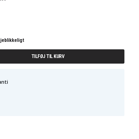
jeblikkeligt
TILFØJ TIL KURV
nti