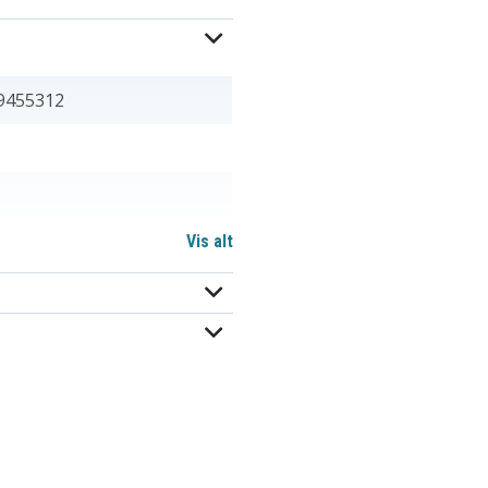
9455312
Vis alt