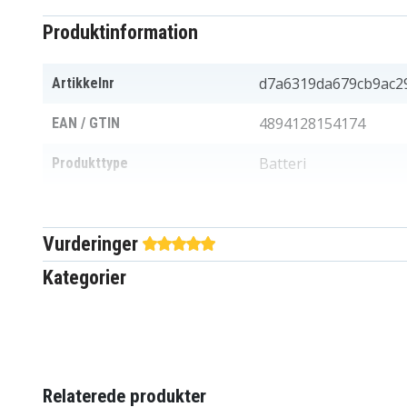
Produktinformation
d7a6319da679cb9ac2
Artikkelnr
4894128154174
EAN / GTIN
Batteri
Produkttype
11,52 V
Spænding
Vurderinger
Asus
Passer til mærket
Kategorier
3550 mAh
Kapacitet
Batteriet erstatter:
0B200-02920000
B31N1729
Relaterede produkter