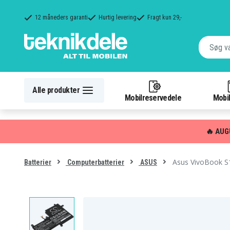
12 måneders garanti
Hurtig levering
Fragt kun 29,-
Alle produkter
Mobilreservedele
Mobil
🔥 AUG
Asus VivoBook S
Batterier
Computerbatterier
ASUS