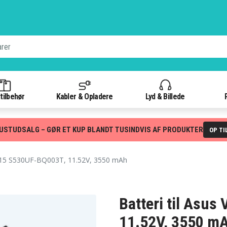
tilbehør
Kabler & Opladere
Lyd & Billede
USTUDSALG – GØR ET KUP BLANDT TUSINDVIS AF PRODUKTER
OP TI
15 S530UF-BQ003T, 11.52V, 3550 mAh
Batteri til Asu
11.52V, 3550 m