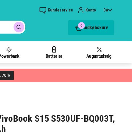
Kundeservice
Konto
DA
0
Indkøbskurv
Powerbank
Batterier
Augustudsalg
70 %
L
s VivoBook S15 S530UF-BQ003T,
Ah