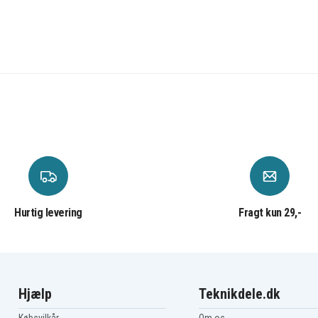
Asus X530FN1B
Asus X530FN1G
Asus X530UF
Asus X530UN-1B
Asus X530UN-2F
Asus X530UN1E
Hurtig levering
Fragt kun 29,-
Hjælp
Teknikdele.dk