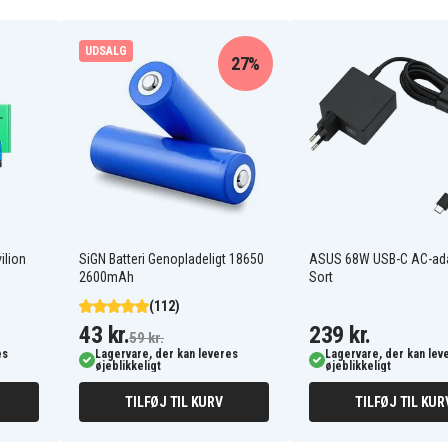
UDSALG
Asus S5300FF
27%
Asus S530UA VivoBook
S15 S530UA-BQ019T
Asus VivoBook S15 S530FA
Asus VivoBook S15
S530FA-BQ285T
Asus VivoBook S15
S530FA-BQ288T
Asus VivoBook S15
S530FABQ285T
Asus VivoBook S15
S530FABQ288T
Asus VivoBook S15
ilion
SiGN Batteri Genopladeligt 18650
ASUS 68W USB-C AC-ada
S530FN-BQ367T
2600mAh
Sort
Asus VivoBook S15
S530FN-BQ370T
(112)
Asus VivoBook S15
43 kr.
239 kr.
59 kr.
S530FNBQ367T
es
Lagervare, der kan leveres
Lagervare, der kan lev
Asus VivoBook S15
øjeblikkeligt
øjeblikkeligt
S530FNBQ370T
Asus VivoBook S15
0U
TILFØJ TIL KURV
TILFØJ TIL KUR
S530UA
Asus VivoBook S15
S530UA-BQ370T