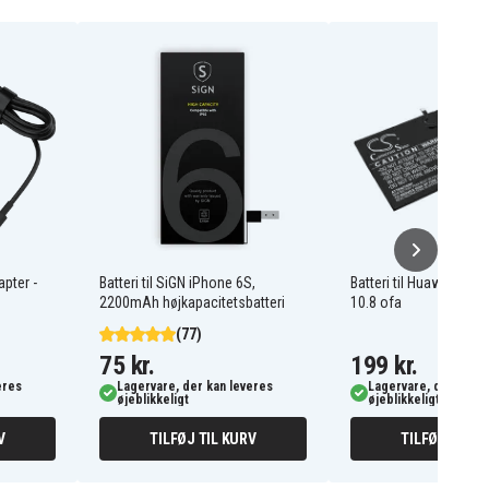
pter -
Batteri til SiGN iPhone 6S,
Batteri til Huawei Med
2200mAh højkapacitetsbatteri
10.8 ofa
(77)
75 kr.
199 kr.
eres
Lagervare, der kan leveres
Lagervare, der kan l
øjeblikkeligt
øjeblikkeligt
V
TILFØJ TIL KURV
TILFØJ TIL K