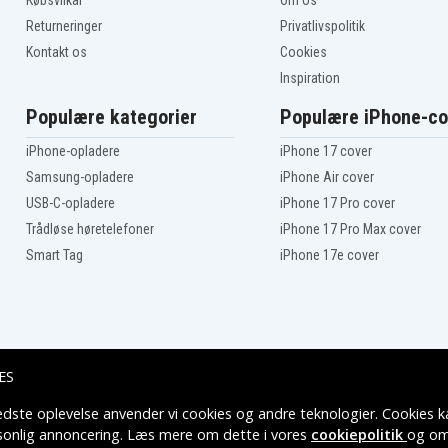
Købsvilkår
Om os
Returneringer
Privatlivspolitik
Kontakt os
Cookies
Inspiration
Populære kategorier
Populære iPhone-co
iPhone-opladere
iPhone 17 cover
Samsung-opladere
iPhone Air cover
USB-C-opladere
iPhone 17 Pro cover
Trådløse høretelefoner
iPhone 17 Pro Max cover
Smart Tag
iPhone 17e cover
ES
edste oplevelse anvender vi cookies og andre teknologier. Cookies ka
Leveringsmuligheder
rsonlig annoncering. Læs mere om dette i vores
cookiepolitik
og om