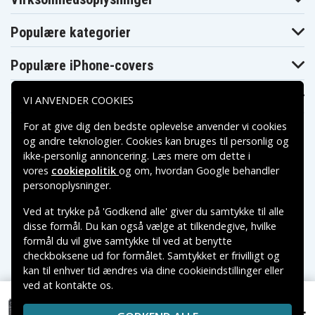
Asus VivoBook
Asus VivoBook
Asus VivoBook
K551LA-XX127H
K551LA-XX133H
K551LA-XX147D
Asus VivoBook
Asus VivoBook
Asus VivoBook
Populære kategorier
K551LA-XX149D
K551LA-XX155D
K551LA-XX191H
Asus VivoBook
Asus VivoBook
Asus VivoBook
K551LA-XX214H
K551LA-XX216D
K551LA-XX218D
Populære iPhone-covers
Asus VivoBook
Asus VivoBook
Asus VivoBook
K551LA-XX224D
K551LA-XX245D
K551LA-XX250H
Populære Samsung-covers
Asus VivoBook
Asus VivoBook
Asus VivoBook
VI ANVENDER COOKIES
K551LA-XX251H
K551LA-XX312H
K551LA-XX315H
Asus VivoBook
Asus VivoBook
Asus VivoBook
For at give dig den bedste oplevelse anvender vi cookies
K551LA-XX519H
K551LA-XX522H
K551LB-XX164D
og andre teknologier. Cookies kan bruges til personlig og
Asus VivoBook
Asus VivoBook
Asus VivoBook
K551LB-XX171H
K551LB-XX179H
K551LB-XX180D
ikke-personlig annoncering. Læs mere om dette i
Asus VivoBook
Asus VivoBook
Asus VivoBook
vores
cookiepolitik
og om, hvordan
Google behandler
K551LB-XX183H
K551LB-XX202D
K551LB-XX210H
Betalingsmuligheder
personoplysninger
.
Asus VivoBook
Asus VivoBook
Asus VivoBook
K551LB-XX211D
K551LB-XX212D
K551LB-XX213D
Ved at trykke på 'Godkend alle' giver du samtykke til alle
Asus VivoBook
Asus VivoBook
Asus VivoBook
Leveringsmuligheder
K551LB-XX239D
K551LB-XX244H
K551LB-XX252D
disse formål. Du kan også vælge at tilkendegive, hvilke
Asus VivoBook
Asus VivoBook
Asus VivoBook
formål du vil give samtykke til ved at benytte
K551LB-XX257H
K551LB-XX258D
K551LB-XX259H
checkboksene ud for formålet. Samtykket er frivilligt og
Asus VivoBook
Asus VivoBook
Asus VivoBook
K551LB-XX268H
K551LB-XX269H
K551LB-XX282H
kan til enhver tid ændres via dine cookieindstillinger eller
Asus VivoBook
Asus VivoBook
Asus VivoBook
ved at kontakte os.
Copyright © 2026, Spares Nordic AB
K551LB-XX286H
K551LB-XX303H
K551LN-DM064D
VAREMÆRKER NÆVNT PÅ DETTE WEB TILHØRER DE
Asus VivoBook
Asus VivoBook
Asus VivoBook
329 kr.
Asus Vivobook S551LB-CJ289H, 11.4V, 4200 mAh