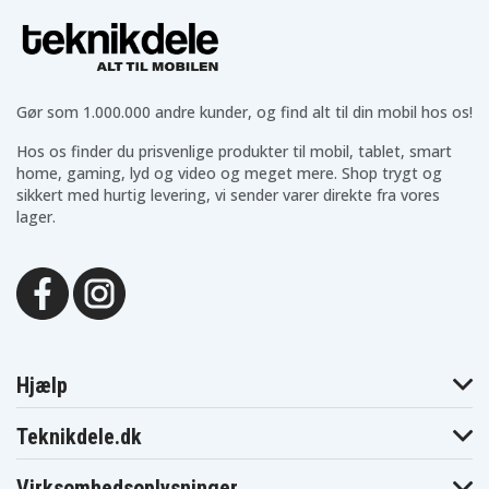
Asus S551LB-1A
Asus S551LB-2A
Asus S551LN-2A
Asus S551LN-
Asus S551LN-
Asus S551LN-
CJ038H
CJ081H
CJ120H
Asus S551LN-
Asus S551LN-
Asus S551LN-
CJ148H
CJ149H
CJ153H
Asus S551LN-
Asus S551LN-
Asus S551LN-
Gør som 1.000.000 andre kunder, og find alt til din mobil hos os!
CJ155H-BE
CJ382H
CJ525H
Asus S551LN-
Asus S551LN-
Asus S551LN-
DN074H
DN079H
DN129H
Hos os finder du prisvenlige produkter til mobil, tablet, smart
Asus S551LN-
Asus S551LN-
Asus S551LN-
home, gaming, lyd og video og meget mere. Shop trygt og
DN131H
DN261H
DN270H
sikkert med hurtig levering, vi sender varer direkte fra vores
Asus S551LN-
Asus S551LN-
Asus S551LN-
lager.
DN558H
FB71T
QS72T-CB
Asus V551LN-
Asus S55IL
Asus V551LN
CJ041H
Asus V551LN-
Asus V551LN-
Asus V551LN-
CJ043H
CJ152H
CJ215H
Asus V551LN-
Asus V551LN-
Asus V551LN-
CJ280H
CJ429H
DB72T
Asus V551LN-
Asus VIVOBOOK
Asus VIVOBOOK
DN285H
S551LB-CJ026H
S551LB-CJ045H
Hjælp
Asus VIVOBOOK
Asus VIVOBOOK
Asus VivoBook
S551LB-CJ081H
S551LC
A551LB
Asus VivoBook
Asus VivoBook
Asus VivoBook
Teknikdele.dk
A551LB-XX134H
A551LB-XX234H
K551LA-4010U
Asus VivoBook
Asus VivoBook
Asus VivoBook
K551LA-4200U
K551LA-XX019D
K551LA-XX032D
Virksomhedsoplysninger