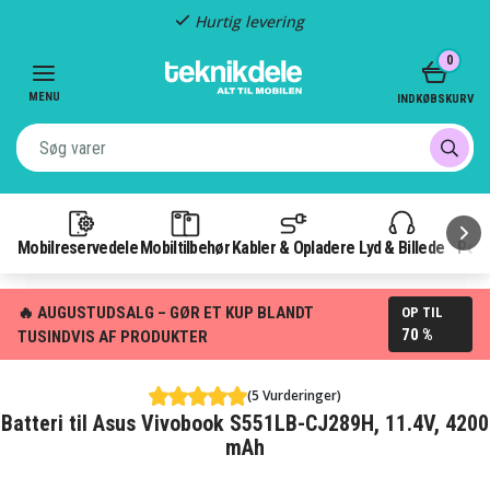
Hurtig levering
Item
0
2
of
MENU
INDKØBSKURV
3
Mobilreservedele
Mobiltilbehør
Kabler & Opladere
Lyd & Billede
Pow
🔥 AUGUSTUDSALG – GØR ET KUP BLANDT
OP TIL
70 %
TUSINDVIS AF PRODUKTER
(5 Vurderinger)
Batteri til Asus Vivobook S551LB-CJ289H, 11.4V, 4200
mAh