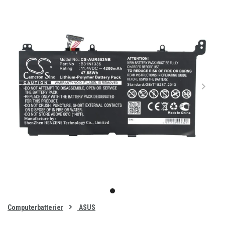
Item
1
item
of
0
Computerbatterier
ASUS
1