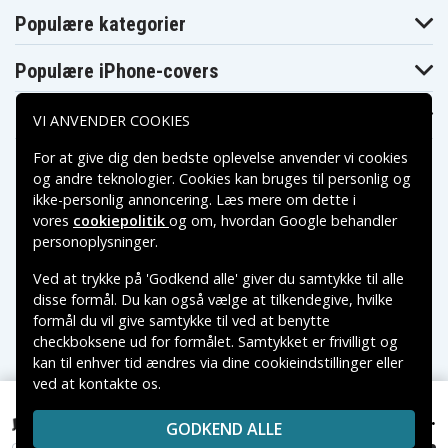
S400CA-DB51T
S400CA-DB71T
S400CA-DH51T
Populære kategorier
Asus VivoBook
Asus VivoBook
Asus VivoBook
S400CA-DS31T
S400CA-DS51T
S400CA-FS71
Asus VivoBook
Asus VivoBook
Asus VivoBook
Populære iPhone-covers
S400CA-LS31T
S400CA-MX1-H
S400CA-MX2-H
Asus VivoBook
Asus VivoBook
Asus VivoBook
S400CA-MX3-H
S400CA-RH51T
S400CA-RS15T
Populære Samsung-covers
VI ANVENDER COOKIES
Asus VivoBook
Asus VivoBook
Asus VivoBook
S400CA-
S400CA-RS51
S400CA-RSI5T18
SI30305S
For at give dig den bedste oplevelse anvender vi cookies
Asus VivoBook
Asus VivoBook
Asus VivoBook
og andre teknologier. Cookies kan bruges til personlig og
S400CA-UH51
S400CA-UH51T
S400E
ikke-personlig annoncering. Læs mere om dette i
Asus VivoBook
Asus VivoBook
Asus VivoBook
S400E-3317CA
S400E-CA038H
S400E-CA039H
vores
cookiepolitik
og om, hvordan
Google behandler
Betalingsmuligheder
Asus VivoBook
Asus VivoBook
Asus VivoBook
personoplysninger
.
S400E-CA040H
S400E3317CA
S400EI3217CA
Asus VivoBook
Asus VivoBook
Asus VivoBook
Ved at trykke på 'Godkend alle' giver du samtykke til alle
S400EI3317CA
S400EI3517CA
V400CA-CA088H
Leveringsmuligheder
disse formål. Du kan også vælge at tilkendegive, hvilke
Asus VivoBook
Asus VivoBook
Asus VivoBook
V400CA-CA123H
V400CA-CA124H
V400CA-CA125H
formål du vil give samtykke til ved at benytte
Asus VivoBook
Asus VivoBook
Asus VivoBook
checkboksene ud for formålet. Samtykket er frivilligt og
V400CA-CA191H
V400CA-CA211H
V400CA-DB31T
kan til enhver tid ændres via dine cookieindstillinger eller
Asus VivoBook
Asus VivoBook
Asus VivoBook
ved at kontakte os.
V400CA-DS51T
X402
X402C
Copyright © 2026, Spares Nordic AB
Asus VivoBook
Asus Vivobook
Asus Vivobook
VAREMÆRKER NÆVNT PÅ DETTE WEB TILHØRER DE
349 kr.
X402CA
S300CA-C1003H
S300CA-C1011H
Asus VVivoBook X402CA, 11.1V, 4000 mAh
GODKEND ALLE
RESPEKTIVE VAREMÆRKERS-EJER.
Asus Vivobook
Asus Vivobook