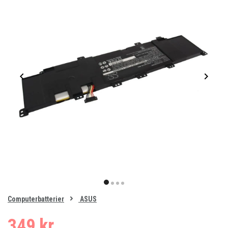
Item
1
item
item
item
item
of
0
Computerbatterier
ASUS
1
2
3
4
349 kr.