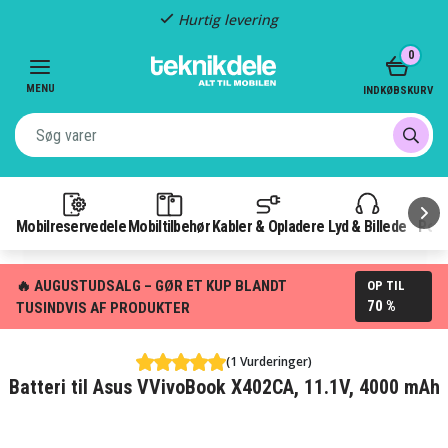
Hurtig levering
Item
0
2
of
MENU
INDKØBSKURV
3
Mobilreservedele
Mobiltilbehør
Kabler & Opladere
Lyd & Billede
Pow
🔥 AUGUSTUDSALG – GØR ET KUP BLANDT
OP TIL
70 %
TUSINDVIS AF PRODUKTER
(1 Vurderinger)
Batteri til Asus VVivoBook X402CA, 11.1V, 4000 mAh