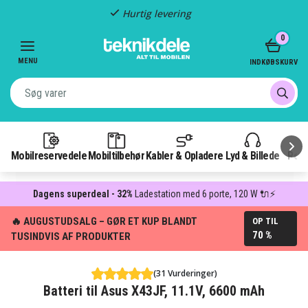
Hurtig levering
Item
0
3
of
MENU
INDKØBSKURV
3
Mobilreservedele
Mobiltilbehør
Kabler & Opladere
Lyd & Billede
Pow
Dagens superdeal - 32%
Ladestation med 6 porte, 120 W 🔌⚡
🔥 AUGUSTUDSALG – GØR ET KUP BLANDT
OP TIL
70 %
TUSINDVIS AF PRODUKTER
(31 Vurderinger)
Batteri til Asus X43JF, 11.1V, 6600 mAh