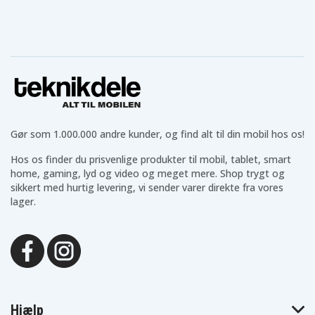
Asus K43J
Asus K43S
Asus K43SJ
Asus K43SV
Asus K43U
Asus K53
Asus K53B
Asus K53BR
Asus K53BY
Asus K53E
Asus K53F
Asus K53J
Asus K53JA
Asus K53JC
Asus K53JE
Asus K53JF
Asus K53JG
Asus K53JN
Asus K53JS
Asus K53JT
Asus K53S
Asus K53SA
Asus K53SC
Asus K53SD
Asus K53SE
Asus K53SJ
Asus K53SK
Asus K53SM
Asus K53SN
Asus K53SU
Gør som 1.000.000 andre kunder, og find alt til din mobil hos os!
Asus K53SV
Asus K53T
Asus K53TA
Hos os finder du prisvenlige produkter til mobil, tablet, smart
Asus K53TK
Asus K53U
Asus K53Z
Asus K54
Asus K54C
Asus K54H
home, gaming, lyd og video og meget mere. Shop trygt og
Asus K54HO
Asus K54HR
Asus K54HY
sikkert med hurtig levering, vi sender varer direkte fra vores
Asus K54L
Asus K54LY
Asus K84C
lager.
Asus K84H
Asus K84HO
Asus K84HR
Asus K84HY
Asus K84L
Asus K84LY
Asus P43E
Asus P43F
Asus P43J
Asus P43JC
Asus P43S
Asus P43SJ
Asus P43SL
Asus P53
Asus P53E
Asus P53F
Asus P53J
Asus P53JC
Asus P53S
Asus P53SJ
Asus Pro4J
Asus Pro5N
Asus Pro5P
Asus Pro8G
Hjælp