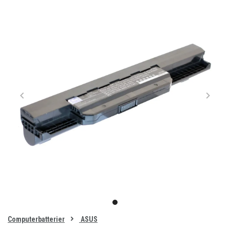
Item
1
item
of
0
Computerbatterier
ASUS
1