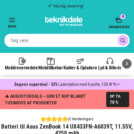
Hurtig levering
Item
0
2
of
MENU
INDKØBSKURV
3
Mobilreservedele
Mobiltilbehør
Kabler & Opladere
Lyd & Billede
Pow
Dagens superdeal - 32%
Ladestation med 6 porte, 120 W 🔌⚡
🔥 AUGUSTUDSALG – GØR ET KUP BLANDT
OP TIL
70 %
TUSINDVIS AF PRODUKTER
(2 Vurderinger)
Batteri til Asus ZenBook 14 UX433FN-A6039T, 11.55V,
4250 mAh