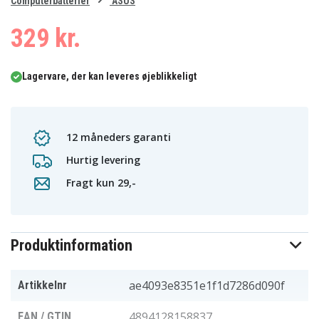
0
Computerbatterier
ASUS
1
2
3
4
329 kr.
Lagervare, der kan leveres øjeblikkeligt
12 måneders garanti
Hurtig levering
Fragt kun 29,-
Produktinformation
ae4093e8351e1f1d7286d090f
Artikkelnr
4894128158837
EAN / GTIN