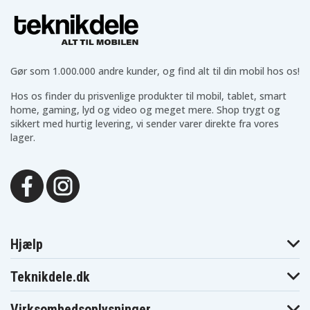
Asus Zenbook
Asus Zenbook
Asus Zenbook
UX331UAL-
UX331UAL-
UX331UAL-
EG002T
EG003T
EG022R
Asus Zenbook
Asus Zenbook
Asus Zenbook
UX331UAL-
UX331UAL-
UX331UAL-
EG024T
EG050T
EG052T
Asus Zenbook
Asus Zenbook
Asus Zenbook
Gør som 1.000.000 andre kunder, og find alt til din mobil hos os!
UX331UAL-
UX331UAL-
UX331UAL-
EG053T
EG055T
EG063T
Hos os finder du prisvenlige produkter til mobil, tablet, smart
Asus Zenbook
Asus Zenbook
Asus Zenbook
home, gaming, lyd og video og meget mere. Shop trygt og
UX331UAL-
UX331UN-
UX331UN-
GP8205T
C4032R
C4043T
sikkert med hurtig levering, vi sender varer direkte fra vores
Asus Zenbook
Asus Zenbook
Asus Zenbook
lager.
UX331UN-
UX331UN-
UX331UN-
C4088T
C4136R
C4136T
Asus Zenbook
Asus Zenbook
Asus Zenbook
UX331UN-
UX331UN-
UX331UN-
C4137R
EG004T
EG009T
Asus Zenbook
Asus Zenbook
Asus Zenbook
UX331UN-
UX331UN-
UX331UN-
EG010T
EG011T
EG012T
Asus Zenbook
Asus Zenbook
Asus Zenbook
Hjælp
UX331UN-
UX331UN-
UX331UN-
EG015T
EG017T
EG062T
Asus Zenbook
Asus Zenbook
Asus Zenbook
Teknikdele.dk
UX331UN-
UX331UN-
UX331UN-
EG080T
EG103T
EG105T
Asus Zenbook
Asus Zenbook
Asus Zenbook
Virksomhedsoplysninger
UX331UN-
UX331UN-
UX331UN-