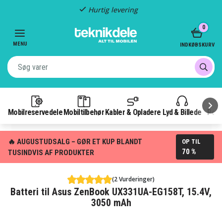
Hurtig levering
Item
0
2
of
MENU
INDKØBSKURV
3
Mobilreservedele
Mobiltilbehør
Kabler & Opladere
Lyd & Billede
Pow
🔥 AUGUSTUDSALG – GØR ET KUP BLANDT
OP TIL
70 %
TUSINDVIS AF PRODUKTER
(2 Vurderinger)
Batteri til Asus ZenBook UX331UA-EG158T, 15.4V,
3050 mAh