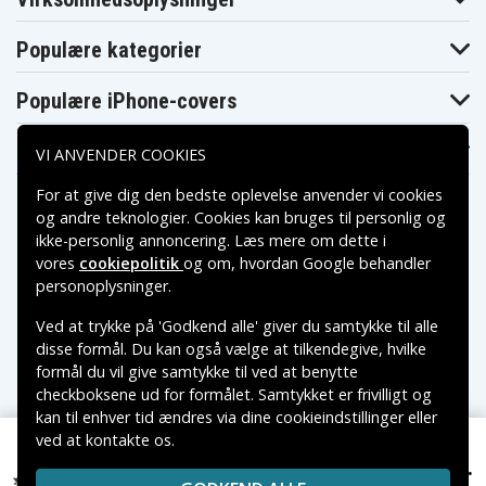
EG106T
EG129T
EG134T
Asus Zenbook
Asus Zenbook
Populære kategorier
UX331UN-
UX331UN-
EG151T
WS51T
Populære iPhone-covers
Populære Samsung-covers
VI ANVENDER COOKIES
For at give dig den bedste oplevelse anvender vi cookies
og andre teknologier. Cookies kan bruges til personlig og
ikke-personlig annoncering. Læs mere om dette i
vores
cookiepolitik
og om, hvordan
Google behandler
Betalingsmuligheder
personoplysninger
.
Ved at trykke på 'Godkend alle' giver du samtykke til alle
Leveringsmuligheder
disse formål. Du kan også vælge at tilkendegive, hvilke
formål du vil give samtykke til ved at benytte
checkboksene ud for formålet. Samtykket er frivilligt og
kan til enhver tid ændres via dine cookieindstillinger eller
ved at kontakte os.
Copyright © 2026, Spares Nordic AB
399 kr.
VAREMÆRKER NÆVNT PÅ DETTE WEB TILHØRER DE
Asus ZenBook UX331UA-EG158T, 15.4V, 3050 mAh