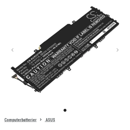
Item
1
item
of
0
Computerbatterier
ASUS
1