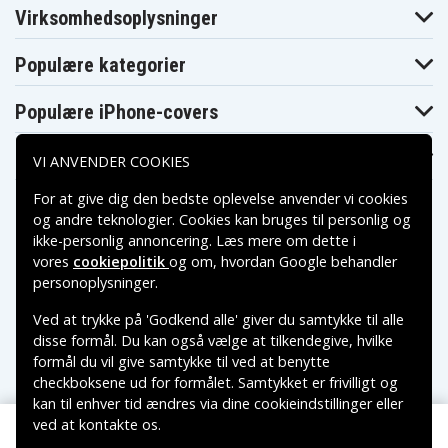
EG106T
EG129T
EG134T
Virksomhedsoplysninger
Asus Zenbook
Asus Zenbook
UX331UN-
UX331UN-
EG151T
WS51T
Populære kategorier
Populære iPhone-covers
Populære Samsung-covers
VI ANVENDER COOKIES
For at give dig den bedste oplevelse anvender vi cookies
og andre teknologier. Cookies kan bruges til personlig og
ikke-personlig annoncering. Læs mere om dette i
vores
cookiepolitik
og om, hvordan
Google behandler
Betalingsmuligheder
personoplysninger
.
Ved at trykke på 'Godkend alle' giver du samtykke til alle
Leveringsmuligheder
disse formål. Du kan også vælge at tilkendegive, hvilke
formål du vil give samtykke til ved at benytte
checkboksene ud for formålet. Samtykket er frivilligt og
kan til enhver tid ændres via dine cookieindstillinger eller
ved at kontakte os.
Copyright © 2026, Spares Nordic AB