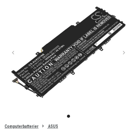
Item
1
item
of
0
Computerbatterier
ASUS
1