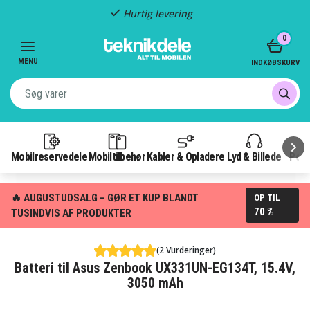
Hurtig levering
Item
0
2
of
MENU
INDKØBSKURV
3
Mobilreservedele
Mobiltilbehør
Kabler & Opladere
Lyd & Billede
Pow
🔥 AUGUSTUDSALG – GØR ET KUP BLANDT
OP TIL
70 %
TUSINDVIS AF PRODUKTER
(2 Vurderinger)
Batteri til Asus Zenbook UX331UN-EG134T, 15.4V,
3050 mAh