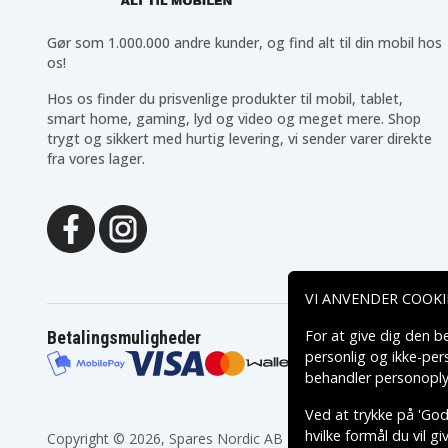
Firestorm FS1800D
Firestorm FS1800D-2
Firestorm FS1800JS
Firestorm FS1800RS
Gør som 1.000.000 andre kunder, og find alt til din mobil hos
Firestorm FS1802D
Firestorm FS1802S
os!
Firestorm FS18CS
Firestorm FS18FL
Firestorm FS18ID
Firestorm FS18PS
Hos os finder du prisvenlige produkter til mobil, tablet,
Firestorm FS18RS
Firestorm FSL18
smart home, gaming, lyd og video og meget mere. Shop
trygt og sikkert med hurtig levering, vi sender varer direkte
Firestorm FSL18(Flash
Firestorm FSX1800HD
Light)
fra vores lager.
Firestorm GPC1800
Firestorm GPC1800P
VI ANVENDER COOKI
For at give dig den b
Betalingsmuligheder
personlig og ikke-pe
behandler personoply
Ved at trykke på 'Godk
hvilke formål du vil g
Copyright © 2026, Spares Nordic AB