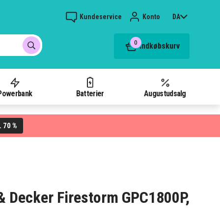
Kundeservice
Konto
DA
0
Indkøbskurv
Powerbank
Batterier
Augustudsalg
70 %
L
k & Decker Firestorm GPC1800P,