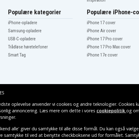
Inspiration
Firestorm FS1800ID
Firestorm FS1800S
Populære kategorier
Populære iPhone-co
Firestorm FS1806CSL
Firestorm FS18HV
iPhone-opladere
iPhone 17 cover
Firestorm FS18PSK
Samsung-opladere
iPhone Air cover
Firestorm FSL18 Flash
Light
USB-C-opladere
iPhone 17 Pro cover
Firestorm FSX18HD
Trådløse høretelefoner
iPhone 17 Pro Max cover
Smart Tag
iPhone 17e cover
ES
edste oplevelse anvender vi cookies og andre teknologier. Cookies ka
Leveringsmuligheder
rsonlig annoncering. Læs mere om dette i vores
cookiepolitik
og om
sninger
.
end alle' giver du samtykke til alle disse formål. Du kan også vælge
ive samtykke til ved at benytte checkboksene ud for formålet. Samtykk