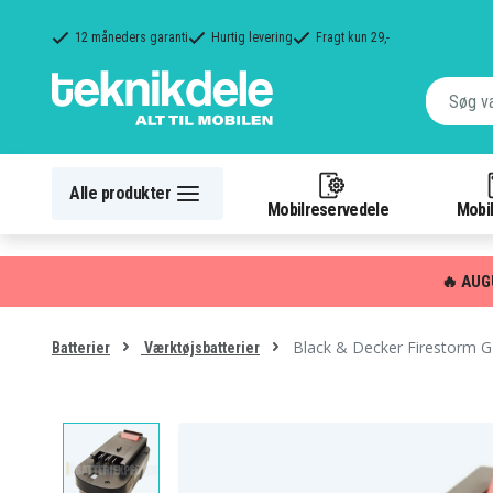
12 måneders garanti
Hurtig levering
Fragt kun 29,-
Alle produkter
Mobilreservedele
Mobil
🔥 AUG
Black & Decker Firestorm 
Batterier
Værktøjsbatterier