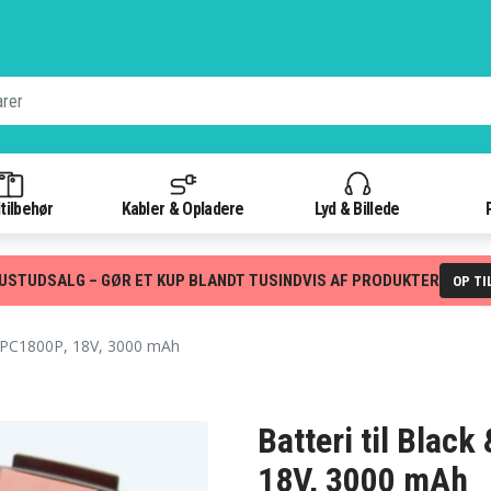
tilbehør
Kabler & Opladere
Lyd & Billede
USTUDSALG – GØR ET KUP BLANDT TUSINDVIS AF PRODUKTER
OP TI
GPC1800P, 18V, 3000 mAh
Batteri til Blac
18V, 3000 mAh