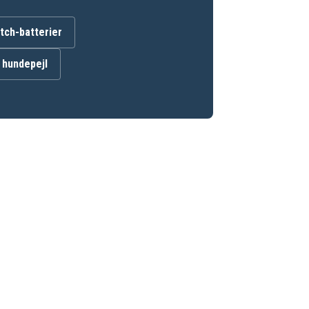
ch-batterier
l hundepejl