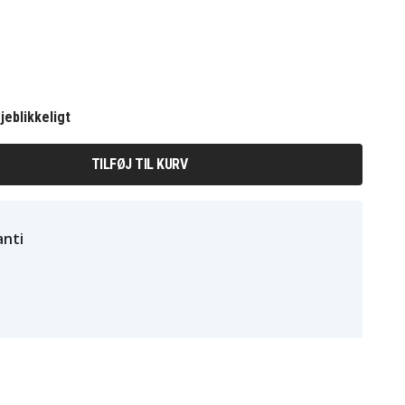
jeblikkeligt
TILFØJ TIL KURV
nti