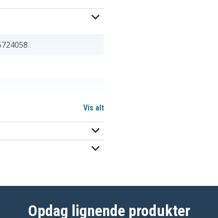
5724058
Vis alt
A18
BD1834
FS180BX
FSB18
Opdag lignende produkter
NST2118