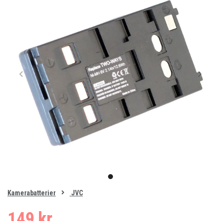
Item
1
item
of
0
Kamerabatterier
JVC
1
149 kr.