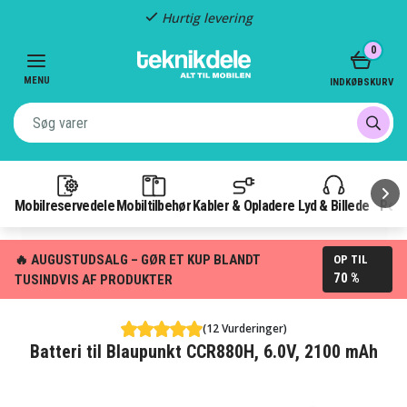
Hurtig levering
Item
0
2
of
MENU
INDKØBSKURV
3
Mobilreservedele
Mobiltilbehør
Kabler & Opladere
Lyd & Billede
Pow
🔥 AUGUSTUDSALG – GØR ET KUP BLANDT
OP TIL
70 %
TUSINDVIS AF PRODUKTER
(12 Vurderinger)
Batteri til Blaupunkt CCR880H, 6.0V, 2100 mAh