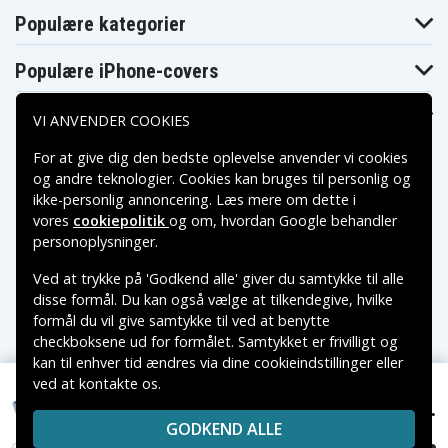
AX401U
AX404U
Populære kategorier
JVC GR-
JVC GR-AX46U
JVC GR-AX47U
AX430U
JVC GR-
JVC GR-AX60
JVC GR-AX606U
Populære iPhone-covers
AX500U
JVC GR-
JVC GR-AX640
JVC GR-AX640U
AX610U
Populære Samsung-covers
VI ANVENDER COOKIES
JVC GR-
JVC GR-
JVC GR-AX680
AX650U
AX655U
JVC GR-
JVC GR-
For at give dig den bedste oplevelse anvender vi cookies
JVC GR-AX750U
AX720U
AX730U
og andre teknologier. Cookies kan bruges til personlig og
JVC GR-
JVC GR-AX75U
JVC GR-AX761U
ikke-personlig annoncering. Læs mere om dette i
AX760U
vores
cookiepolitik
og om, hvordan
Google behandler
JVC GR-AX76U
JVC GR-AX77U
JVC GR-AX80
Betalingsmuligheder
JVC GR-
JVC GR-
personoplysninger
.
JVC GR-AX820U
AX800U
AX810U
JVC GR-
JVC GR-
Ved at trykke på 'Godkend alle' giver du samtykke til alle
JVC GR-AX841U
AX830U
AX840U
Leveringsmuligheder
disse formål. Du kan også vælge at tilkendegive, hvilke
JVC GR-AX84U
JVC GR-AX880
JVC GR-AX880US
formål du vil give samtykke til ved at benytte
JVC GR-
JVC GR-AX890
JVC GR-AX90
AX890U
checkboksene ud for formålet. Samtykket er frivilligt og
JVC GR-
JVC GR-
kan til enhver tid ændres via dine cookieindstillinger eller
JVC GR-AX930U
AX911U
AX920U
ved at kontakte os.
Copyright © 2026, Spares Nordic AB
JVC GR-
JVC GR-AX94U
JVC GR-AX95
AX940U
149 kr.
VAREMÆRKER NÆVNT PÅ DETTE WEB TILHØRER DE
Blaupunkt CCR880H, 6.0V, 2100 mAh
JVC GR-
GODKEND ALLE
RESPEKTIVE VAREMÆRKERS-EJER.
JVC GR-AX96U
JVC GR-AX97U
AX970U