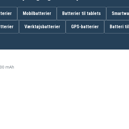
60AAAH2BMJZR
8013260000
terier
Mobilbatterier
Batterier til tablets
Smartwat
8913260000
8913350000
BBTG0743001
tterier
Værktøjsbatterier
GPS-batterier
Batteri ti
BT-1018
BT1011
BT8001
700 mAh
At&t AT-3201
At&t AT3211-2
At&t BT-184342
At&t BT-6010
At&t BT-8300
At&t BT28433
At&t BT8000
At&t CL74209
At&t CL81109
At&t CL82109