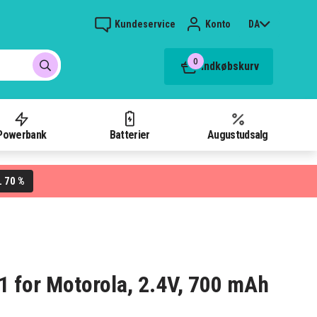
Kundeservice
Konto
DA
0
Indkøbskurv
Powerbank
Batterier
Augustudsalg
70 %
L
11 for Motorola, 2.4V, 700 mAh