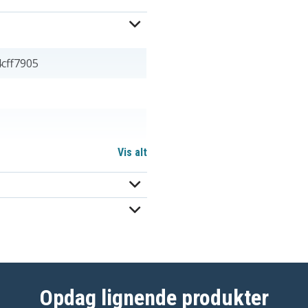
cff7905
Vis alt
2SN-AAA65H-S-J1
2SNAAA55HSJ1
Opdag lignende produkter
2SNAAA70H-SX2F