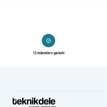
At&t CL82209
At&t CL82309
At&t CL82409
At&t CL82509
At&t CL82609
At&t CL82659
At&t CL84109
At&t CL84209
At&t EL51109
At&t EL51209
At&t EL52109
At&t EL52209
At&t EL52309
At&t EL52409
At&t SL81108
At&t SL82000
At&t SL82208
At&t SL82218
At&t SL82318
At&t SL82408
At&t SL82518
At&t SL82558
At&t TL86009
At&t TL86109
12 måneders garanti
At&t TL92278
At&t TL92328
Clarity 50613.002
Clarity D603
Clarity D613C
Clarity D613HS
Clarity D702HS
Detewe BeeTel 2000
Detewe BeeTel 900C
Ge 2-5210
Ge 2-5423
Ge 2-5424
Ge 2-7902
Ge 2-7903
Ge 2-7911
Ge 2-7950
Ge 2-7955
Ge 2-7956
Ge 2-8127
Ge 2-8203
Ge 2-8223
Ge 2-8801
Ge 2-8811
Ge 2-8821