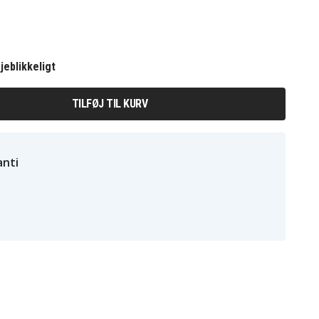
jeblikkeligt
TILFØJ TIL KURV
nti