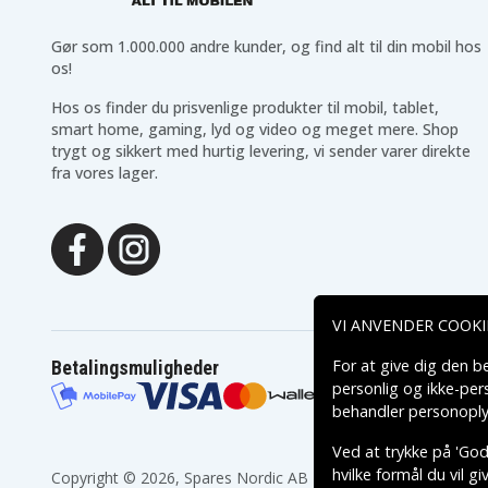
Ge 2-8861
Ge 2-8871
Ge 25250
Ge 25423
Gør som 1.000.000 andre kunder, og find alt til din mobil hos
Ge 25425
Ge 27902
os!
Ge 27902CE1
Ge 27903
Ge 27903DE1
Ge 27903FE1
Hos os finder du prisvenlige produkter til mobil, tablet,
Ge 27909EE1
Ge 27911
smart home, gaming, lyd og video og meget mere. Shop
Ge 27950
Ge 27950EE1
trygt og sikkert med hurtig levering, vi sender varer direkte
Ge 27951EE1
Ge 27955
fra vores lager.
Ge 27956FE1
Ge 28107
Ge 28127FE2
Ge 28203
Ge 28213EE1
Ge 28213EE2
Ge 28223EE2
Ge 28801
Ge 28802FE1
Ge 28811
Ge 28821
Ge 28821FE2
Ge 28821FJ3
Ge 28851
VI ANVENDER COOKI
Ge 28871
Ge 28871FE2
Ge 28871FE3-A
Ge 28871FE3A
For at give dig den b
Betalingsmuligheder
Ge 5-2814
Ge 5-2826
personlig og ikke-pe
Ge 52734
Ge 52814
Ge 52840
Ge H-5250
behandler personoply
Ge H5250
Ge H5401
Ved at trykke på 'Godk
Motorola B801
Motorola B802
Motorola B804
Motorola K3
hvilke formål du vil g
Copyright © 2026, Spares Nordic AB