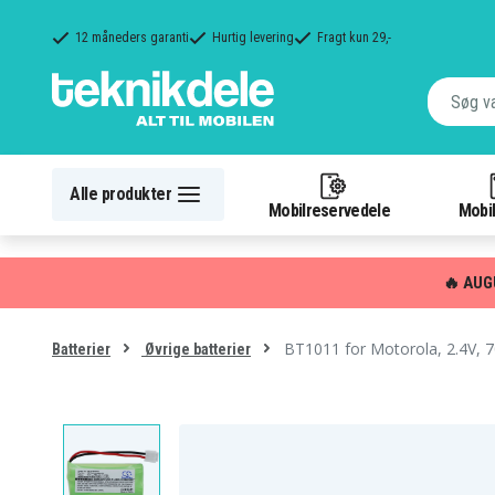
12 måneders garanti
Hurtig levering
Fragt kun 29,-
Alle produkter
Mobilreservedele
Mobil
🔥 AUG
BT1011 for Motorola, 2.4V, 
Batterier
Øvrige batterier