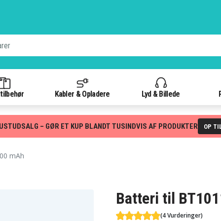
tilbehør
Kabler & Opladere
Lyd & Billede
USTUDSALG – GØR ET KUP BLANDT TUSINDVIS AF PRODUKTER
OP TI
700 mAh
Batteri til BT10
(4 Vurderinger)