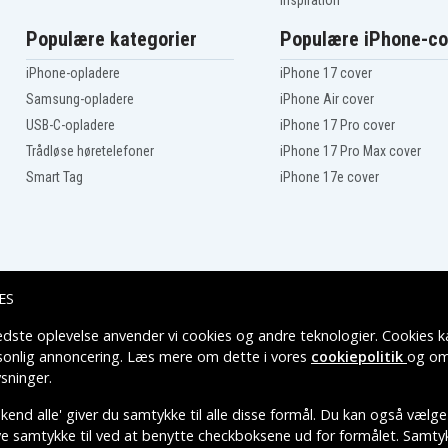
Inspiration
Ge 25210
Ge 25424
Populære kategorier
Populære iPhone-co
Ge 27902BE1
Ge 27903BE1
iPhone-opladere
iPhone 17 cover
Ge 27909
Samsung-opladere
iPhone Air cover
Ge 27911EE1
USB-C-opladere
iPhone 17 Pro cover
Ge 27951
Ge 27956
Trådløse høretelefoner
iPhone 17 Pro Max cover
Ge 28127
Smart Tag
iPhone 17e cover
Ge 28213
Ge 28223
Ge 28802
Ge 28811FE2
Ge 28821FE3
Ge 28861
ES
Ge 28871FE3
Ge 5-2734
edste oplevelse anvender vi cookies og andre teknologier. Cookies ka
Leveringsmuligheder
Ge 5-2840
rsonlig annoncering. Læs mere om dette i vores
cookiepolitik
og om
Ge 52826
Ge H-5401
sninger
.
Motorola B8
end alle' giver du samtykke til alle disse formål. Du kan også vælge
Motorola B803
Motorola K301
ive samtykke til ved at benytte checkboksene ud for formålet. Samtykk