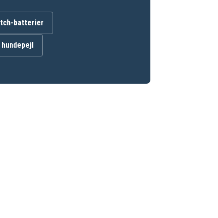
ch-batterier
l hundepejl