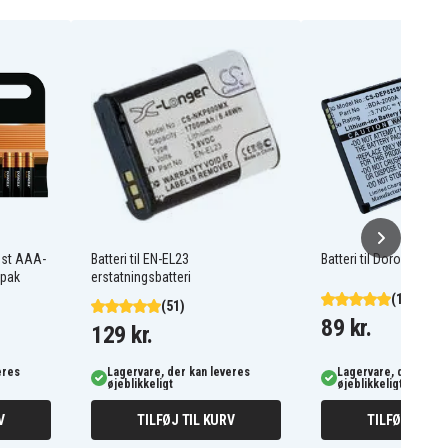
ost AAA-
Batteri til EN-EL23
Batteri til Doro Liberto
-pak
erstatningsbatteri
(103)
(51)
89 kr.
129 kr.
eres
Lagervare, der kan leveres
Lagervare, der kan l
øjeblikkeligt
øjeblikkeligt
V
TILFØJ TIL KURV
TILFØJ TIL K