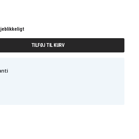
jeblikkeligt
TILFØJ TIL KURV
nti