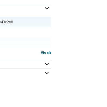
943c2e8
Vis alt
00 mm