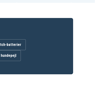
ch-batterier
l hundepejl