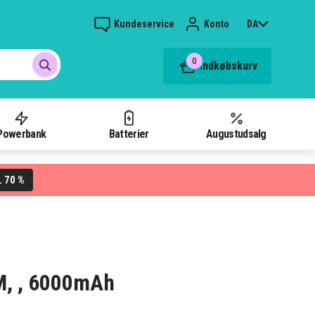
Kundeservice
Konto
DA
0
Indkøbskurv
Powerbank
Batterier
Augustudsalg
70 %
L
FM, , 6000mAh