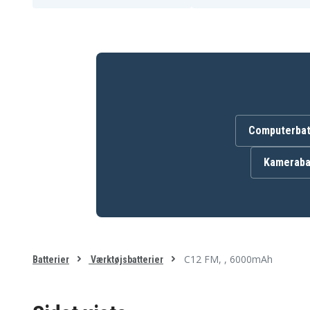
M12 BIW12-202C
M12 BIW14
M12 BIW38
M12 BIW38-0
M12 BPD
M12 BPD-0
M12 BPD-402C
M12 BPP2B
M12 BPP2C
M12 BPP2C-402B
M12 BPP2D-402B
M12 BPP3A
M12 BPP4A
M12 BPP4A-202B
M12 BPS-0
M12 BPS-421X
M12 BRAID-0
M12 BS
M12 BS-402C
M12 BSD
Computerbat
M12 CC
M12 CC-0
M12 CCS44-0
M12 CCS44-402C
Kameraba
M12 CD
M12 CD-0
M12 CDD-0
M12 CDD-202C
M12 CH
M12 CH-0
M12 CH-602X
M12 CHZ
M12 CHZ-402C
M12 CHZ-602X
M12 CID-0
M12 CID-202C
M12 CIW12-0
M12 CIW12-202C
C12 FM, , 6000mAh
M12 CIW14-0
M12 CIW14-202C
Batterier
Værktøjsbatterier
M12 CIW38-0
M12 CIW38-202C
M12 CPD-0
M12 CPD-202C
M12 CPP2B
M12 CPP2B-402C