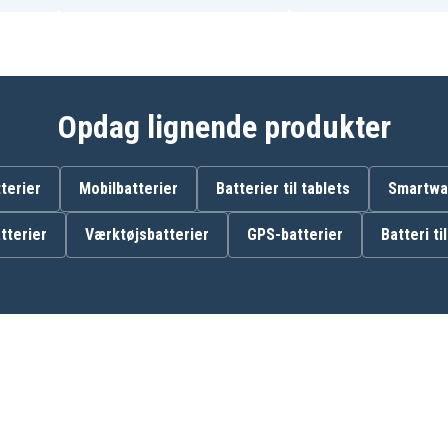
M12 BIW14-0
M12 BIW38-202C
M12 BPD-202C
M12 BPP2B-421C
M12 BPP2D
M12 BPP3A-202B
Opdag lignende produkter
M12 BPS
M12 BRAID
M12 BS-0
M12 BSD-0
terier
Mobilbatterier
Batterier til tablets
Smartwat
M12 CCS44
M12 CCS44-602X
tterier
Værktøjsbatterier
GPS-batterier
Batteri ti
M12 CDD
M12 CDD-602X
M12 CH-202C
M12 CHZ-0
M12 CID
M12 CIW12
M12 CIW14
M12 CIW38
M12 CPD
M12 CPD-602X
M12 CPP2B-602X