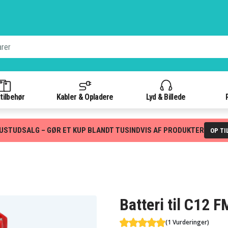
tilbehør
Kabler & Opladere
Lyd & Billede
USTUDSALG – GØR ET KUP BLANDT TUSINDVIS AF PRODUKTER
OP TI
Batteri til C12 
(1 Vurderinger)