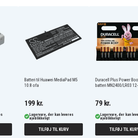
48-11-2440
48112440
M12 B3 XC
C12 HZ-0
C12 JSR-0
C12 MT-0
C12 PC
C12 PN-0
C12 PXP
Batteri til Huawei MediaPad M5
Duracell Plus Power Bo
C12 PXP-N202C
10.8 ofa
batteri MN2400/LR03 12
C12 RAD-202B
M12 AL
M12 BD-0
199 kr.
79 kr.
M12 BDC6-0
M12 BDC8-0
es
Lagervare, der kan leveres
Lagervare, der kan lev
M12 BDD-0
øjeblikkeligt
øjeblikkeligt
M12 BDDX-202X
TILFØJ TIL KURV
TILFØJ TIL KUR
M12 BID-0
M12 BIW12-0