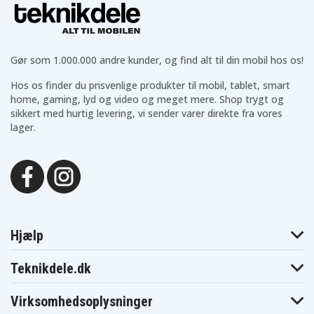
SEA DOO
Wake 155 / 170 / Pro 230 (2018–2026)
GTI 130 / 170 (2019–2026)
Gør som 1.000.000 andre kunder, og find alt til din mobil hos os!
Spark TRIXX (2018–2020)
Spark 900 HO ACE / 900 ACE (2014–2023)
Hos os finder du prisvenlige produkter til mobil, tablet, smart
RXP-X 300 (2017–2023)
home, gaming, lyd og video og meget mere. Shop trygt og
GTX / RXP / RXT-serien inkl. RXT X 325 (2016–2026)
sikkert med hurtig levering, vi sender varer direkte fra vores
lager.
GTI / GTR / GTS / GTX / RXP / RXT / Wake / Spark-serien
(2016–2026)
GTI 90 / 130 / 155, GTS 90, GTR 230 (2018–2019)
GTR 230 / 300 (–2026)
RXT X 325 (2024–)
RXP X 325 (2024–)
Explorer Pro 170 / 230 (–2026)
Hjælp
KAWASAKI
Teknikdele.dk
Ultra 310-serien (2007–2024)
SX-R (–2024)
Virksomhedsoplysninger
STX 160 / 160X / 160LX (2020–2024)