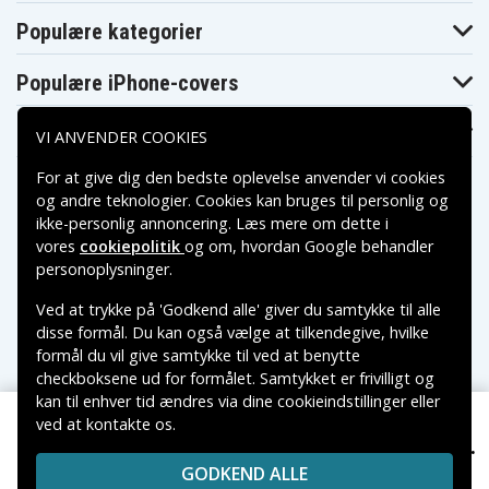
JT 1500-serien (2004–2018)
Populære kategorier
STX-15F (–2020)
Ultra LX / 250X / 260(L)X / 300(L)X (2007–2019)
Populære iPhone-covers
STX-R / STX / ZXi / STS / SXi Pro / Ultra150 / Ultra130
(1996–2007)
Populære Samsung-covers
VI ANVENDER COOKIES
Jet Ski 800 SX-R (2003–2014)
JV1500 / JW1500 (–2025)
For at give dig den bedste oplevelse anvender vi cookies
og andre teknologier. Cookies kan bruges til personlig og
HONDA
ikke-personlig annoncering. Læs mere om dette i
AquaTrax F-15 / F-15X (2008–2018)
vores
cookiepolitik
og om, hvordan
Google behandler
Betalingsmuligheder
personoplysninger
.
AquaTrax F/R-12 / F/R-12X (2002–2009)
Ved at trykke på 'Godkend alle' giver du samtykke til alle
S.O.S. MARINE
Leveringsmuligheder
disse formål. Du kan også vælge at tilkendegive, hvilke
Tide Rider 703 / EP
formål du vil give samtykke til ved at benytte
checkboksene ud for formålet. Samtykket er frivilligt og
Snescooter
kan til enhver tid ændres via dine cookieindstillinger eller
ved at kontakte os.
LYNX
Copyright © 2026, Spares Nordic AB
849 kr.
CAN-AM Maverick MAX Turbo RR (--2025), 12V, 18Ah
VAREMÆRKER NÆVNT PÅ DETTE WEB TILHØRER DE
Xterrain-serien inkl. 600R / 850 / 900 ACE Turbo R
GODKEND ALLE
RESPEKTIVE VAREMÆRKERS-EJER.
(2020–2026)