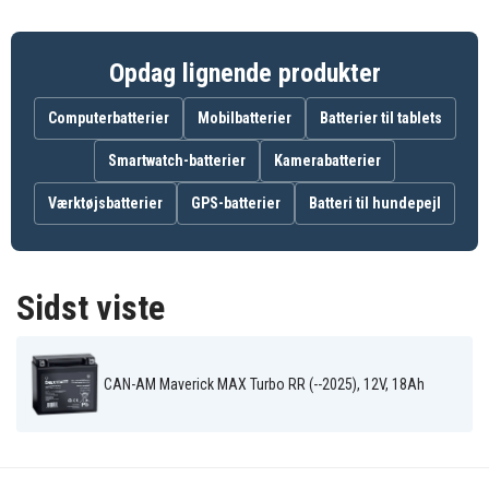
• Motorcykler
• ATV køretøjer
Opdag lignende produkter
• Firehjulere
• Snescootere
Computerbatterier
Mobilbatterier
Batterier til tablets
• Terrængkøretøjer
• Vandscootere
Smartwatch-batterier
Kamerabatterier
Værktøjsbatterier
GPS-batterier
Batteri til hundepejl
Egenskaber
• Fuldt opladet AGM MC-batteri – maksimal startkraft
Sidst viste
direkte fra pakken
• Vedligeholdelsesfrit og helt lækagesikkert med
avanceret AGM-teknologi
• Fleksibel montering i flere positioner, ikke kun
CAN-AM Maverick MAX Turbo RR (--2025), 12V, 18Ah
vertikalt
• Høj startstrøm og lang levetid for sikker motorstart
• Perfekt til MC, ATV, snescooter og vandscooter – tåler