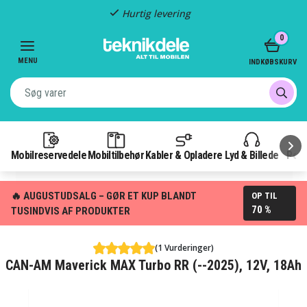
Hurtig levering
Item
0
2
of
MENU
INDKØBSKURV
3
Mobilreservedele
Mobiltilbehør
Kabler & Opladere
Lyd & Billede
Pow
🔥 AUGUSTUDSALG – GØR ET KUP BLANDT
OP TIL
70 %
TUSINDVIS AF PRODUKTER
(1 Vurderinger)
CAN-AM Maverick MAX Turbo RR (--2025), 12V, 18Ah