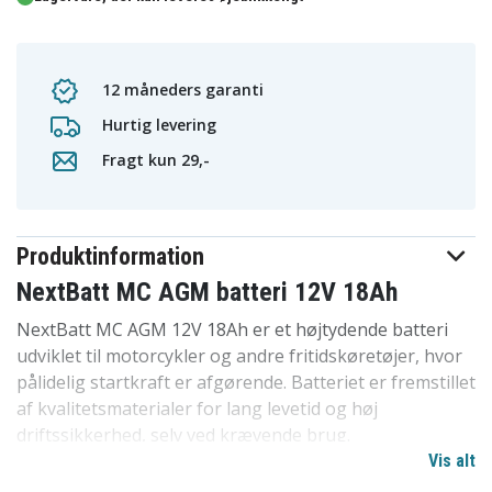
12 måneders garanti
Hurtig levering
Fragt kun 29,-
Produktinformation
NextBatt MC AGM batteri 12V 18Ah
NextBatt MC AGM 12V 18Ah er et højtydende batteri
udviklet til motorcykler og andre fritidskøretøjer, hvor
pålidelig startkraft er afgørende. Batteriet er fremstillet
af kvalitetsmaterialer for lang levetid og høj
driftssikkerhed, selv ved krævende brug.
Vis alt
Den avancerede AGM-teknologi gør batteriet helt