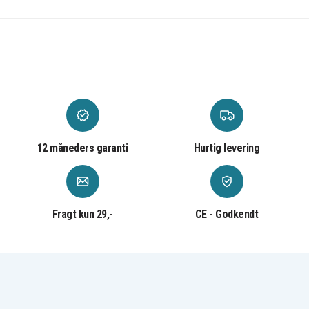
Canon Optura
Canon Optura
Canon Optura
100MC
20
200MC
Canon Optura
Canon Optura
Canon Optura
50MC
Pi
Xi
Canon
Canon
Canon PV130
PowerShot G1
PowerShot G2
Canon
Canon
Canon
PowerShot G3
PowerShot G5
PowerShot Pro 1
Canon
Canon
Canon
PowerShot Pro
PowerShot Pro
Powershot G6
90
90 IS
Canon ZR10
Canon ZR20
Canon ZR25
Canon ZR25MC
Canon ZR30
Canon ZR30MC
12 måneders garanti
Hurtig levering
Canon ZR40
Canon ZR45MC
Canon ZR50MC
Canon ZR60
Canon ZR65MC
Canon ZR70MC
Canon ZR80
Canon ZR85
Canon ZR90
Fragt kun 29,-
CE - Godkendt