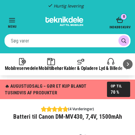
Hurtig levering
Item
0
2
of
MENU
INDKØBSKURV
3
Mobilreservedele
Mobiltilbehør
Kabler & Opladere
Lyd & Billede
Pow
🔥 AUGUSTUDSALG – GØR ET KUP BLANDT
OP TIL
70 %
TUSINDVIS AF PRODUKTER
(4 Vurderinger)
Batteri til Canon DM-MV430, 7,4V, 1500mAh