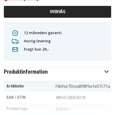
OVERVÅG
12 måneders garanti
Hurtig levering
Fragt kun 29,-
Produktinformation
f4bfee70cea898f9a1e07c71a
Artikkelnr
4894128004318
EAN / GTIN
Batteri
Produkttype