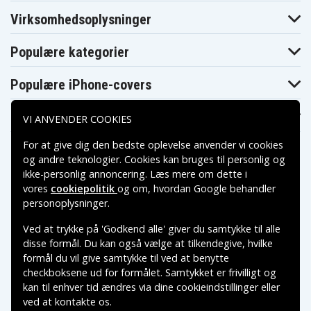
Virksomhedsoplysninger
Populære kategorier
Populære iPhone-covers
Populære Samsung-covers
VI ANVENDER COOKIES
For at give dig den bedste oplevelse anvender vi cookies
og andre teknologier. Cookies kan bruges til personlig og
ikke-personlig annoncering. Læs mere om dette i
vores
cookiepolitik
og om, hvordan
Google behandler
Betalingsmuligheder
personoplysninger
.
Ved at trykke på 'Godkend alle' giver du samtykke til alle
Leveringsmuligheder
disse formål. Du kan også vælge at tilkendegive, hvilke
formål du vil give samtykke til ved at benytte
checkboksene ud for formålet. Samtykket er frivilligt og
kan til enhver tid ændres via dine cookieindstillinger eller
ved at kontakte os.
Copyright © 2026, Spares Nordic AB