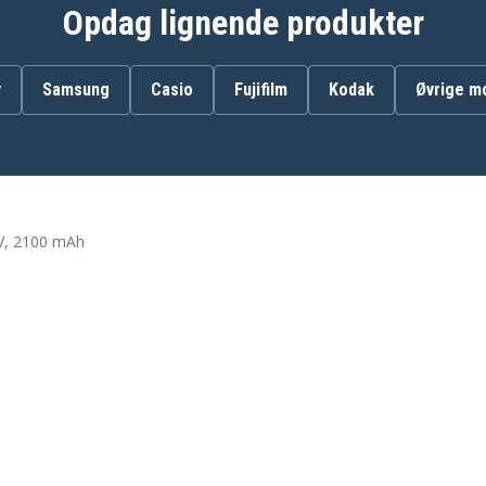
Opdag lignende produkter
BP-726
BP-E718
BP-E729
y
Samsung
Casio
Fujifilm
Kodak
Øvrige m
BP-E77K
BPE77
VCN018
V, 2100 mAh
Canon A1 DIGITAL
Canon A1 MKII
Canon A11
Canon A2 HI
Canon E-06
Canon E-09
Canon E-20
Canon E-230
Canon E-300
Canon E-350
Canon E-440
Canon E-500