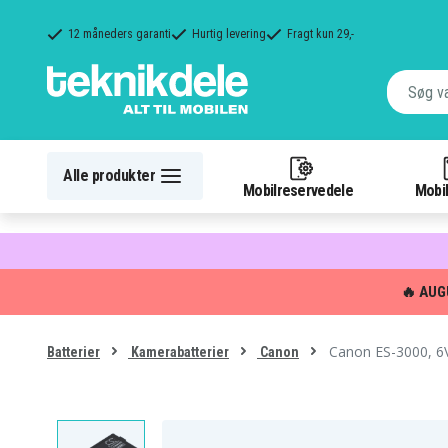
12 måneders garanti
Hurtig levering
Fragt kun 29,-
Alle produkter
Mobilreservedele
Mobil
🔥 AUG
Canon ES-3000, 6
Batterier
Kamerabatterier
Canon