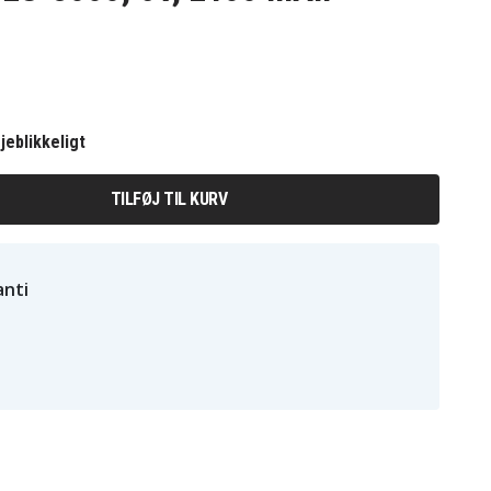
jeblikkeligt
TILFØJ TIL KURV
nti