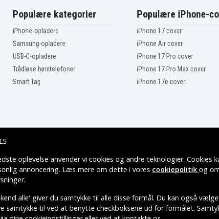
Canon E708
Canon E800
Populære kategorier
Populære iPhone-co
Canon E808
Canon E850Hi
iPhone-opladere
iPhone 17 cover
Canon EQ305
Samsung-opladere
iPhone Air cover
Canon ES-10V
Canon ES-190
USB-C-opladere
iPhone 17 Pro cover
Canon ES-20V
Trådløse høretelefoner
iPhone 17 Pro Max cover
Canon ES-280
Smart Tag
iPhone 17e cover
Canon ES-300
Canon ES-500
Canon ES-600
Canon ES-750
Canon ES-870
Canon ES-970
Canon ES10V
ES
Canon ES180
Canon ES2000
edste oplevelse anvender vi cookies og andre teknologier. Cookies ka
Leveringsmuligheder
Canon ES270
rsonlig annoncering. Læs mere om dette i vores
cookiepolitik
og om
Canon ES290A
sninger
.
Canon ES40
Canon ES520
end alle' giver du samtykke til alle disse formål. Du kan også vælge
Canon ES70
ive samtykke til ved at benytte checkboksene ud for formålet. Samtykk
Canon ES80
via dine cookieindstillinger eller ved at kontakte os.