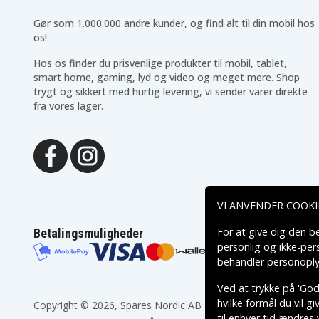
Canon E70
Canon E700
Canon E77
Canon E80
Gør som 1.000.000 andre kunder, og find alt til din mobil hos
Canon E800 HI
Canon E800Hi
os!
Canon E850
Canon E850 HI
Canon E90
Canon EQ-305
Hos os finder du prisvenlige produkter til mobil, tablet,
Canon ES-100
Canon ES-1000
smart home, gaming, lyd og video og meget mere. Shop
Canon ES-170
Canon ES-180
trygt og sikkert med hurtig levering, vi sender varer direkte
Canon ES-200
Canon ES-2000
fra vores lager.
Canon ES-2500
Canon ES-270
Canon ES-290
Canon ES-290A
Canon ES-3000
Canon ES-400V
Canon ES-520
Canon ES-550
Canon ES-70
Canon ES-7000
Canon ES-80
Canon ES-800
Canon ES-90
Canon ES-900
Canon ES100
Canon ES1000
VI ANVENDER COOKI
Canon ES170
Canon ES18
Canon ES190
Canon ES200
For at give dig den b
Betalingsmuligheder
Canon ES20V
Canon ES2500
personlig og ikke-pe
Canon ES280
Canon ES290
behandler personoply
Canon ES300
Canon ES3000
Canon ES400V
Canon ES500
Ved at trykke på 'Godk
Canon ES550
Canon ES600
hvilke formål du vil g
Copyright © 2026, Spares Nordic AB
Canon ES7000
Canon ES750
til enhver tid ændres 