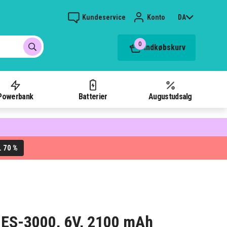
Kundeservice
Konto
DA
0
Indkøbskurv
Powerbank
Batterier
Augustudsalg
70 %
L
n ES-3000, 6V, 2100 mAh