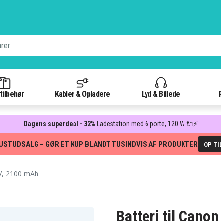
tilbehør
Kabler & Opladere
Lyd & Billede
Dagens superdeal - 32%
Ladestation med 6 porte, 120 W 🔌⚡
USTUDSALG – GØR ET KUP BLANDT TUSINDVIS AF PRODUKTER
OP TI
V, 2100 mAh
Batteri til Cano