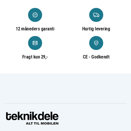
CDA18022B
CDA1802M
CDC-181M
CDD144V22
CDD182L
CDDI14022NF
CDI-1801
CDI-1802
CDI-1802M
CDI-1803
CDI-1803M
CDL1441P
CDL1442D
CDL1442P
CDL1442P4
12 måneders garanti
Hurtig levering
CDL1802P4
CFA-180M
CFP-180FM
CFP-180S
CFP-180SM
CHD-1801M
CHD1201
CHI-1802M
CHP-1802M
CHV-180L
CHV-18WDM
CID-1802M
CID-1802P
CID-1803L
CID-1803M
Fragt kun 29,-
CE - Godkendt
CID-182L
CID-183L
CID1442P
CID182L
CJS-180L
CJS-180LM
CJSP-1801QEOM
CJSP-180QEO
CJSP-180QEOM
CMD-1442
CMD-1802
CMD-1802M
CMI-1802
CMI-1802M
CML-180M
CNS-1801M
CNS-180L
CP-180M
CPD-1800
CPL-180M
CRA-180M
CRH1801
CRO-180M
CRP-1801
CRP-1801/DM
CRP-1801D
CRS 1803
CRS-180L
CS1800
CSL-180L
CSS-1801M
CSS-180L
CST-180M
CTH1201
CTH1202
CTH1202K
CTH1202K2
CTH1442
CTH1442K2