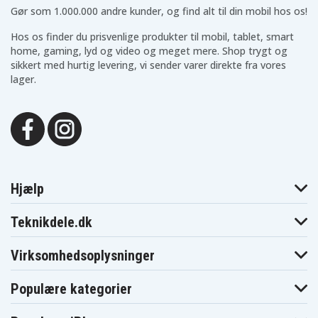
CTH1802
CTH1802K
CTR-180L
Gør som 1.000.000 andre kunder, og find alt til din mobil hos os!
CW-1800
FL1200
FL1400
FL1800
HBD750R
HD1800M
Hos os finder du prisvenlige produkter til mobil, tablet, smart
HP1201KM2
HP1201M
HP1201MK2
home, gaming, lyd og video og meget mere. Shop trygt og
HP1441
HP1441M
HP1441MK2
sikkert med hurtig levering, vi sender varer direkte fra vores
HP1442M
HP1442MK2
HP1802M
lager.
HP7200K2
HP7200MK2
HP7200NK2
LCD1402
LCD14022
LCD1802
LCD18021B
LCD18022B
LCD1802M
LCDI14022
LCDI14022B
LCS-180
LDD-1802
LDD-1802PB
LDD1801PB
LDD1802PB
LFP-1802S
LLCD14021
LRS-180
MS181
OBL-1801
OCS-1840
OGS-1820
OHT-1850
Hjælp
ONE+ 18 Volt
OLT-1830
OPS-1820
Cordless Tools
ORS-1801
OWD-1801M
P200
Teknikdele.dk
P2000
P2002
P201
P202
P203
P204
Virksomhedsoplysninger
P206
P2060
P208B
P210
P2100
P2102
P2105
P211
P220
Populære kategorier
P221
P230
P234
P234G
P236
P240