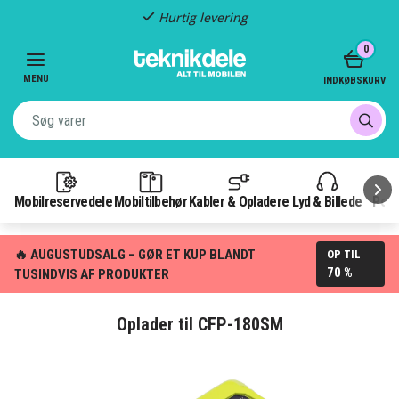
Fragt kun 29,-
Item
0
3
of
MENU
INDKØBSKURV
3
Mobilreservedele
Mobiltilbehør
Kabler & Opladere
Lyd & Billede
Pow
🔥 AUGUSTUDSALG – GØR ET KUP BLANDT
OP TIL
70 %
TUSINDVIS AF PRODUKTER
Oplader til CFP-180SM