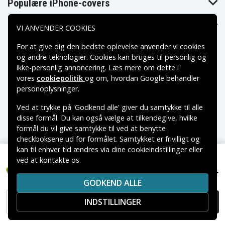
Populære iPhone-covers
P2400
P241
P246
P250
P2500
P2600
P2603
P271
P300
Populære Samsung-covers
VI ANVENDER COOKIES
P301
P310
P3200
P3300
P3310
P340
For at give dig den bedste oplevelse anvender vi cookies
P400
P410
P420
og andre teknologier. Cookies kan bruges til personlig og
P430
P500
P501
ikke-personlig annoncering. Læs mere om dette i
P506
P510
P514
vores
cookiepolitik
og om, hvordan
Google behandler
P520
P521
P522
Betalingsmuligheder
P530
P540
P570
personoplysninger
.
P600
P610
P631K
Ved at trykke på 'Godkend alle' giver du samtykke til alle
P650
P700
P701G
Leveringsmuligheder
P703
P704
P710
disse formål. Du kan også vælge at tilkendegive, hvilke
P711
P713
P715
formål du vil give samtykke til ved at benytte
P716
P718
P718K
checkboksene ud for formålet. Samtykket er frivilligt og
P730
P731
P740
kan til enhver tid ændres via dine cookieindstillinger eller
P741
P780
P813
ved at kontakte os.
Copyright © 2026, Spares Nordic AB
P835
R10510
R10520
629 kr.
CFP-180SM
VAREMÆRKER NÆVNT PÅ DETTE WEB TILHØRER DE
R10521
R10530
R10531
GODKEND ALLE
RESPEKTIVE VAREMÆRKERS-EJER.
R10630
R10631
R10632
R1073K2
RJC180
RJC181
INDSTILLINGER
TILFØJ TIL KURV
RLT183225F
RY1201
RY1420
RY62
RY6200
RY6201
RY6202
SPC18
SS180