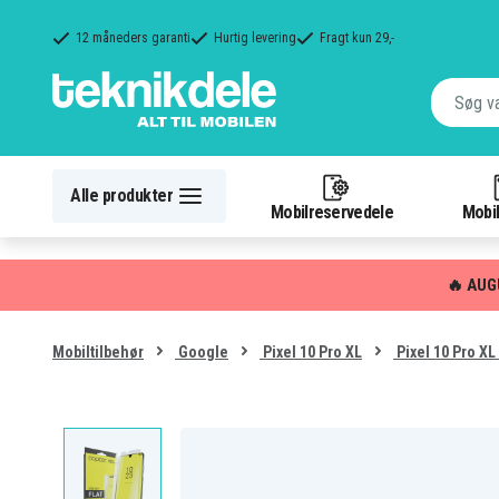
12 måneders garanti
Hurtig levering
Fragt kun 29,-
Alle produkter
Mobilreservedele
Mobil
🔥 AUG
Mobiltilbehør
Google
Pixel 10 Pro XL
Pixel 10 Pro X