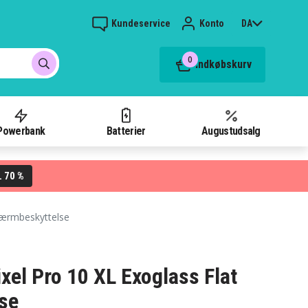
Kundeservice
Konto
DA
0
Indkøbskurv
Powerbank
Batterier
Augustudsalg
70 %
L
kærmbeskyttelse
xel Pro 10 XL Exoglass Flat
se