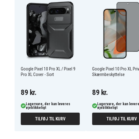
8038EG
Artikkelnr
7340055080385
EAN / GTIN
Skærmbeskyttelse
Produkttype
Copter
Varemærke
Transparent
Farve
Google Pixel 10 Pro XL / Pixel 9
Google Pixel 10 Pro XL Pri
Pro XL Cover - Sort
Skærmbeskyttelse
Hærdet glas
Materiale
89 kr.
89 kr.
Lagervare, der kan leveres
Lagervare, der kan lever
øjeblikkeligt
øjeblikkeligt
TILFØJ TIL KURV
TILFØJ TIL KURV