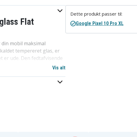
Dette produkt passer til:
glass Flat
Google Pixel 10 Pro XL
 din mobil maksimal
 kaldet tempereret glas, er
et er ude. Den fedtafvisende
ren. Takket være det tynde
Vis alt
e. Beskyttelsen er nem at
. EXOGLASS Flat er et plant
d etui.