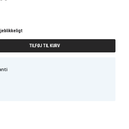
jeblikkeligt
TILFØJ TIL KURV
nti