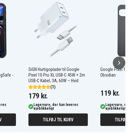
SiGN Hurtigoplader til Google
Google Pixel 10 Pro XL
gSafe -
Pixel 10 Pro XL USB-C 45W + 2m
Obsidian
USB-C Kabel, 3A, 60W – Hvid
(1)
119 kr.
179 kr.
eres
Lagervare, der kan leveres
Lagervare, der kan l
øjeblikkeligt
øjeblikkeligt
V
TILFØJ TIL KURV
TILFØJ TIL K