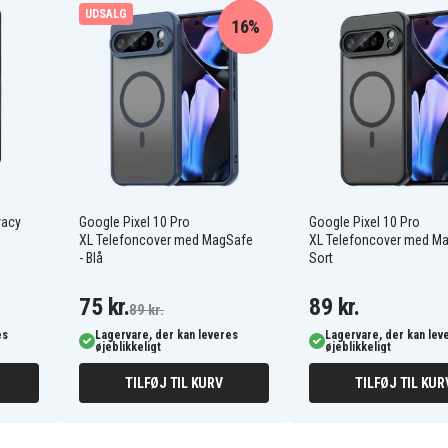
UDSALG
16%
vacy
Google Pixel 10 Pro
Google Pixel 10 Pro
XL Telefoncover med MagSafe
XL Telefoncover med Ma
- Blå
Sort
75 kr.
89 kr.
89 kr.
es
Lagervare, der kan leveres
Lagervare, der kan lev
øjeblikkeligt
øjeblikkeligt
TILFØJ TIL KURV
TILFØJ TIL KUR