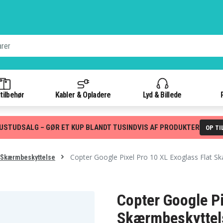
tilbehør
Kabler & Opladere
Lyd & Billede
USTUDSALG – GØR ET KUP BLANDT TUSINDVIS AF PRODUKTER
OP TI
Copter Google Pixel Pro 10 XL Exoglass Flat S
L Skærmbeskyttelse
Copter Google Pi
Skærmbeskyttel